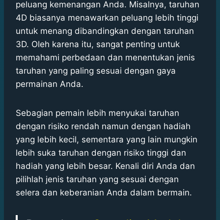
peluang kemenangan Anda. Misalnya, taruhan
4D biasanya menawarkan peluang lebih tinggi
untuk menang dibandingkan dengan taruhan
3D. Oleh karena itu, sangat penting untuk
memahami perbedaan dan menentukan jenis
taruhan yang paling sesuai dengan gaya
permainan Anda.
Sebagian pemain lebih menyukai taruhan
dengan risiko rendah namun dengan hadiah
yang lebih kecil, sementara yang lain mungkin
lebih suka taruhan dengan risiko tinggi dan
hadiah yang lebih besar. Kenali diri Anda dan
pilihlah jenis taruhan yang sesuai dengan
selera dan keberanian Anda dalam bermain.