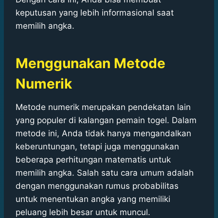
keputusan yang lebih informasional saat
memilih angka.
Menggunakan Metode
Numerik
Metode numerik merupakan pendekatan lain
yang populer di kalangan pemain togel. Dalam
metode ini, Anda tidak hanya mengandalkan
keberuntungan, tetapi juga menggunakan
beberapa perhitungan matematis untuk
memilih angka. Salah satu cara umum adalah
dengan menggunakan rumus probabilitas
untuk menentukan angka yang memiliki
peluang lebih besar untuk muncul.