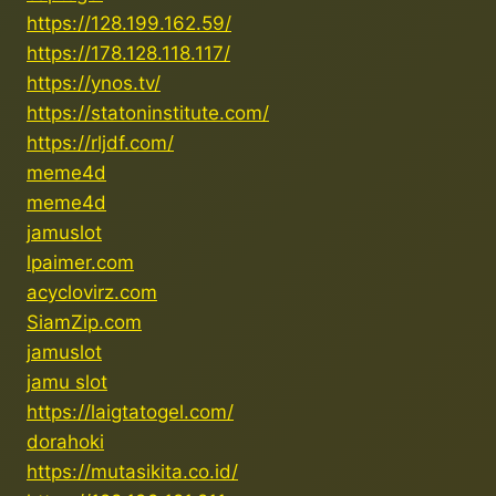
https://128.199.162.59/
https://178.128.118.117/
https://ynos.tv/
https://statoninstitute.com/
https://rljdf.com/
meme4d
meme4d
jamuslot
lpaimer.com
acyclovirz.com
SiamZip.com
jamuslot
jamu slot
https://laigtatogel.com/
dorahoki
https://mutasikita.co.id/