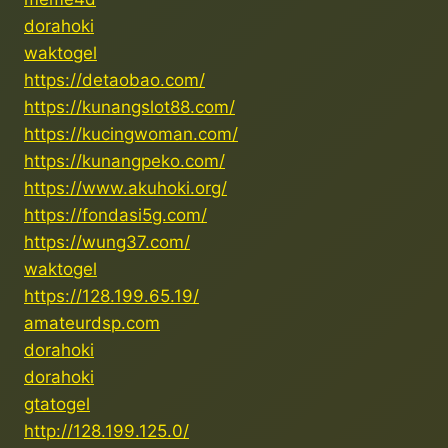
dorahoki
waktogel
https://detaobao.com/
https://kunangslot88.com/
https://kucingwoman.com/
https://kunangpeko.com/
https://www.akuhoki.org/
https://fondasi5g.com/
https://wung37.com/
waktogel
https://128.199.65.19/
amateurdsp.com
dorahoki
dorahoki
gtatogel
http://128.199.125.0/