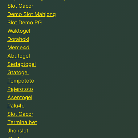
Slot Gacor
Demo Slot Mahjong
Slot Demo PG
Waktogel
Dorahoki
Meme4d
Abutogel
Sedaptogel
Gtatogel
Tempototo
Pajerototo
Asentogel
Palu4d
Slot Gacor
Terminalbet
Jhonslot