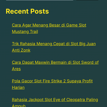
Recent Posts
Cara Agar Menang Besar di Game Slot
Mustang Trail
Trik Rahasia Menang Cepat di Slot Big Juan
Anti Zonk
Cara Dapat Maxwin Bermain di Slot Sword of
Ares
Pola Gacor Slot Fire Strike 2 Supaya Profit
Harian
Rahasia Jackpot Slot Eye of Cleopatra Paling
Ampuh