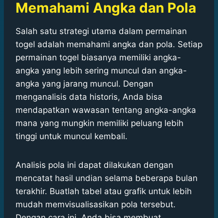
Memahami Angka dan Pola
Salah satu strategi utama dalam permainan
togel adalah memahami angka dan pola. Setiap
permainan togel biasanya memiliki angka-
angka yang lebih sering muncul dan angka-
angka yang jarang muncul. Dengan
menganalisis data historis, Anda bisa
mendapatkan wawasan tentang angka-angka
mana yang mungkin memiliki peluang lebih
tinggi untuk muncul kembali.
Analisis pola ini dapat dilakukan dengan
mencatat hasil undian selama beberapa bulan
terakhir. Buatlah tabel atau grafik untuk lebih
mudah memvisualisasikan pola tersebut.
Dengan cara ini, Anda bisa membuat