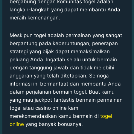
bergabung dengan komunitas togel adalah
langkah-langkah yang dapat membantu Anda
meraih kemenangan.
Meskipun togel adalah permainan yang sangat
bergantung pada keberuntungan, penerapan
strategi yang bijak dapat memaksimalkan
peluang Anda. Ingatlah selalu untuk bermain
dengan tanggung jawab dan tidak melebihi
anggaran yang telah ditetapkan. Semoga
informasi ini bermanfaat dan membantu Anda
dalam perjalanan bermain togel. Buat kamu
yang mau jackpot fantastis bermain permainan
togel atau casino online kami
merekomendasikan kamu bermain di
togel
online
yang banyak bonusnya.