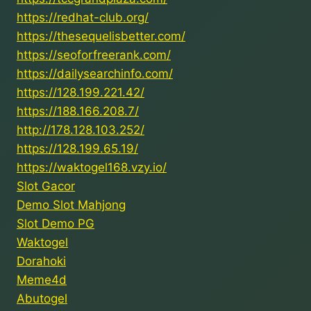
https://redhat-club.org/
https://thesequelisbetter.com/
https://seoforfreerank.com/
https://dailysearchinfo.com/
https://128.199.221.42/
https://188.166.208.7/
http://178.128.103.252/
https://128.199.65.19/
https://waktogel168.vzy.io/
Slot Gacor
Demo Slot Mahjong
Slot Demo PG
Waktogel
Dorahoki
Meme4d
Abutogel