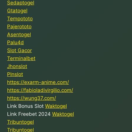
Sedaptogel
Gtatogel
Tempototo
Pajerototo
Asentogel
Palu4d
Slot Gacor
Terminalbet
Jhonslot
Plnslot
https://exarm-anime.com/
https://fabioladivirgilio.com/
https://wung37.com/
Link Bonus Slot
Waktogel
Link Freebet 2024
Waktogel
Tribuntogel
Tribuntogel