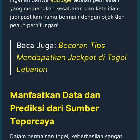
Ingatlah bahwa
abutogel
adalah permainan
yang memerlukan kesabaran dan ketelitian,
jadi pastikan kamu bermain dengan bijak dan
penuh perhitungan!
Baca Juga:
Bocoran Tips
Mendapatkan Jackpot di Togel
Lebanon
Manfaatkan Data dan
Prediksi dari Sumber
Tepercaya
Dalam permainan togel, keberhasilan sangat