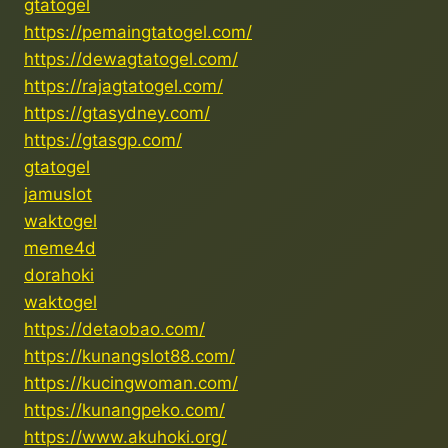
gtatogel
https://pemaingtatogel.com/
https://dewagtatogel.com/
https://rajagtatogel.com/
https://gtasydney.com/
https://gtasgp.com/
gtatogel
jamuslot
waktogel
meme4d
dorahoki
waktogel
https://detaobao.com/
https://kunangslot88.com/
https://kucingwoman.com/
https://kunangpeko.com/
https://www.akuhoki.org/