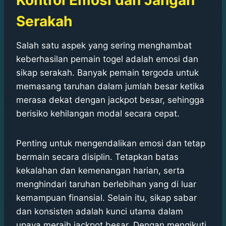
Kontrol Emosi dan Jangan
Serakah
Salah satu aspek yang sering menghambat
keberhasilan pemain togel adalah emosi dan
sikap serakah. Banyak pemain tergoda untuk
memasang taruhan dalam jumlah besar ketika
merasa dekat dengan jackpot besar, sehingga
berisiko kehilangan modal secara cepat.
Penting untuk mengendalikan emosi dan tetap
bermain secara disiplin. Tetapkan batas
kekalahan dan kemenangan harian, serta
menghindari taruhan berlebihan yang di luar
kemampuan finansial. Selain itu, sikap sabar
dan konsisten adalah kunci utama dalam
upaya meraih jackpot besar. Dengan mengikuti