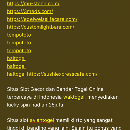
https://mu-stone.com/
https://3meds.com/
https://edelweisslifecare.com/
https://customlightbars.com/
tempototo
tempototo
tempototo
haitogel
haitogel
haitogel
https://sushiexpresscafe.com/
Situs Slot Gacor dan Bandar Togel Online
terpercaya di Indonesia
waktogel
, menyediakan
lucky spin hadiah 25juta
Situs slot
aviantogel
memiliki rtp yang sangat
tinggi di banding yang lain. Selain itu bonus yang