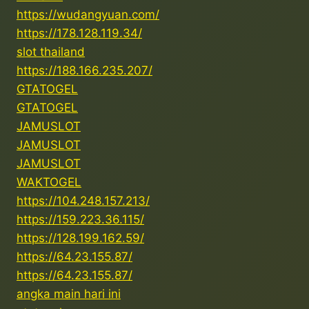
https://wudangyuan.com/
https://178.128.119.34/
slot thailand
https://188.166.235.207/
GTATOGEL
GTATOGEL
JAMUSLOT
JAMUSLOT
JAMUSLOT
WAKTOGEL
https://104.248.157.213/
https://159.223.36.115/
https://128.199.162.59/
https://64.23.155.87/
https://64.23.155.87/
angka main hari ini