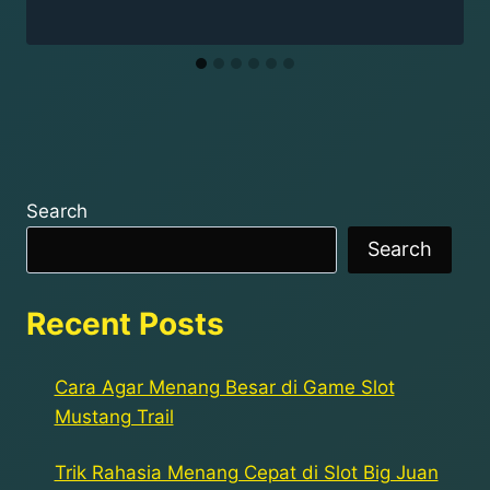
Search
Search
Recent Posts
Cara Agar Menang Besar di Game Slot
Mustang Trail
Trik Rahasia Menang Cepat di Slot Big Juan