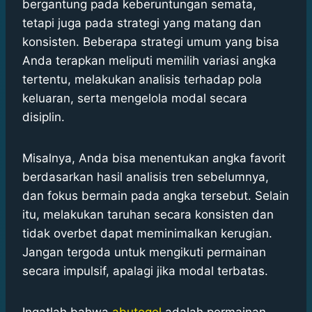
bergantung pada keberuntungan semata,
tetapi juga pada strategi yang matang dan
konsisten. Beberapa strategi umum yang bisa
Anda terapkan meliputi memilih variasi angka
tertentu, melakukan analisis terhadap pola
keluaran, serta mengelola modal secara
disiplin.
Misalnya, Anda bisa menentukan angka favorit
berdasarkan hasil analisis tren sebelumnya,
dan fokus bermain pada angka tersebut. Selain
itu, melakukan taruhan secara konsisten dan
tidak overbet dapat meminimalkan kerugian.
Jangan tergoda untuk mengikuti permainan
secara impulsif, apalagi jika modal terbatas.