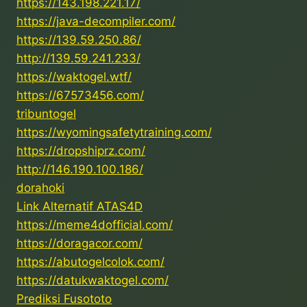
https://143.198.221.17/
https://java-decompiler.com/
https://139.59.250.86/
http://139.59.241.233/
https://waktogel.wtf/
https://67573456.com/
tribuntogel
https://wyomingsafetytraining.com/
https://dropshiprz.com/
http://146.190.100.186/
dorahoki
Link Alternatif ATAS4D
https://meme4dofficial.com/
https://doragacor.com/
https://abutogelcolok.com/
https://datukwaktogel.com/
Prediksi Fusototo