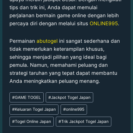
tips dan trik ini, Anda dapat memulai
perjalanan bermain game online dengan lebih
percaya diri dengan melalui situs
ONLINE995
.
Permainan
abutogel
ini sangat sederhana dan
tidak memerlukan keterampilan khusus,
sehingga menjadi pilihan yang ideal bagi
pemula. Namun, memahami peluang dan
strategi taruhan yang tepat dapat membantu
Anda meningkatkan peluang menang.
Post
#
GAME TOGEL
#
Jackpot Togel Japan
Tags:
#
Keluaran Togel Japan
#
online995
#
Togel Online Japan
#
Trik Jackpot Togel Japan