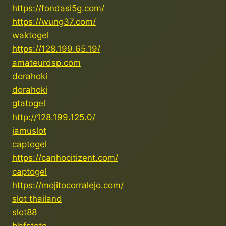
https://fondasi5g.com/
https://wung37.com/
waktogel
https://128.199.65.19/
amateurdsp.com
dorahoki
dorahoki
gtatogel
http://128.199.125.0/
jamuslot
captogel
https://canhocitizent.com/
captogel
https://mojitocorralejo.com/
slot thailand
slot88
bbfstoto