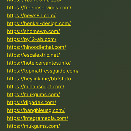
https://freepcservices.com/
https://news8h.com/
https://henkel-design.com/
https://shomewp.com/
https://py12-ab.com/
https://hinoodlethai.com/
https://escalextric.net/
https://hotelcervantes.info/
https://topmattressguide.com/
https://heylink.me/bbfstoto
https://mihanscript.com/
https://mukgums.com/
https://digadex.com/
https://banghieusg.com/
https://integremedia.com/
https://mukgums.com/