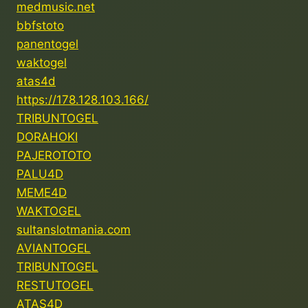
medmusic.net
bbfstoto
panentogel
waktogel
atas4d
https://178.128.103.166/
TRIBUNTOGEL
DORAHOKI
PAJEROTOTO
PALU4D
MEME4D
WAKTOGEL
sultanslotmania.com
AVIANTOGEL
TRIBUNTOGEL
RESTUTOGEL
ATAS4D