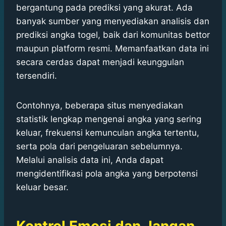
bergantung pada prediksi yang akurat. Ada
banyak sumber yang menyediakan analisis dan
prediksi angka togel, baik dari komunitas bettor
maupun platform resmi. Memanfaatkan data ini
secara cerdas dapat menjadi keunggulan
tersendiri.
Contohnya, beberapa situs menyediakan
statistik lengkap mengenai angka yang sering
keluar, frekuensi kemunculan angka tertentu,
serta pola dari pengeluaran sebelumnya.
Melalui analisis data ini, Anda dapat
mengidentifikasi pola angka yang berpotensi
keluar besar.