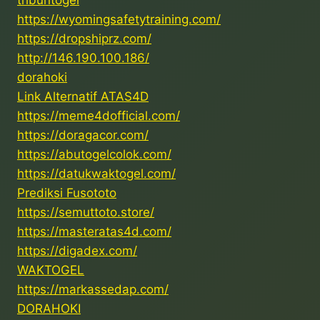
https://wyomingsafetytraining.com/
https://dropshiprz.com/
http://146.190.100.186/
dorahoki
Link Alternatif ATAS4D
https://meme4dofficial.com/
https://doragacor.com/
https://abutogelcolok.com/
https://datukwaktogel.com/
Prediksi Fusototo
https://semuttoto.store/
https://masteratas4d.com/
https://digadex.com/
WAKTOGEL
https://markassedap.com/
DORAHOKI