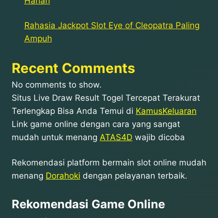
Harian
Rahasia Jackpot Slot Eye of Cleopatra Paling
Ampuh
Recent Comments
No comments to show.
Situs Live Draw Result Togel Tercepat Terakurat
Terlengkap Bisa Anda Temui di
KamusKeluaran
Link game online dengan cara yang sangat
mudah untuk menang
ATAS4D
wajib dicoba
Rekomendasi platform bermain slot online mudah
menang
Dorahoki
dengan pelayanan terbaik.
Rekomendasi Game Online