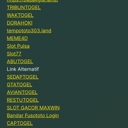
TRIBUNTOGEL
WAKTOGEL
DORAHOKI
tempototo303.land
MEME4D
Slot Pulsa
Slot77
ABUTOGEL
Link Alternatif
SEDAPTOGEL
GTATOGEL
AVIANTOGEL
RESTUTOGEL
SLOT GACOR MAXWIN
Bandar Fusototo Login
CAPTOGEL