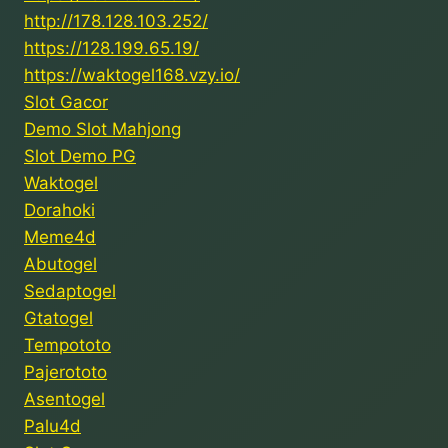
http://178.128.103.252/
https://128.199.65.19/
https://waktogel168.vzy.io/
Slot Gacor
Demo Slot Mahjong
Slot Demo PG
Waktogel
Dorahoki
Meme4d
Abutogel
Sedaptogel
Gtatogel
Tempototo
Pajerototo
Asentogel
Palu4d