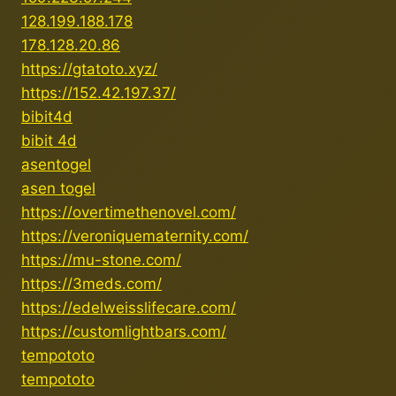
128.199.188.178
178.128.20.86
https://gtatoto.xyz/
https://152.42.197.37/
bibit4d
bibit 4d
asentogel
asen togel
https://overtimethenovel.com/
https://veroniquematernity.com/
https://mu-stone.com/
https://3meds.com/
https://edelweisslifecare.com/
https://customlightbars.com/
tempototo
tempototo