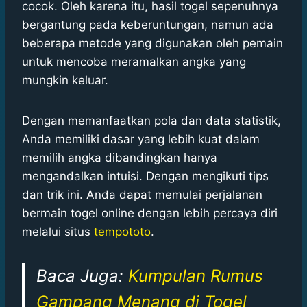
cocok. Oleh karena itu, hasil togel sepenuhnya
bergantung pada keberuntungan, namun ada
beberapa metode yang digunakan oleh pemain
untuk mencoba meramalkan angka yang
mungkin keluar.
Dengan memanfaatkan pola dan data statistik,
Anda memiliki dasar yang lebih kuat dalam
memilih angka dibandingkan hanya
mengandalkan intuisi. Dengan mengikuti tips
dan trik ini. Anda dapat memulai perjalanan
bermain togel online dengan lebih percaya diri
melalui situs
tempototo
.
Baca Juga:
Kumpulan Rumus
Gampang Menang di Togel