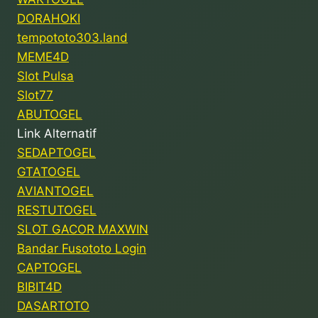
DORAHOKI
tempototo303.land
MEME4D
Slot Pulsa
Slot77
ABUTOGEL
Link Alternatif
SEDAPTOGEL
GTATOGEL
AVIANTOGEL
RESTUTOGEL
SLOT GACOR MAXWIN
Bandar Fusototo Login
CAPTOGEL
BIBIT4D
DASARTOTO