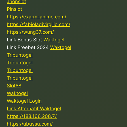
Jhonslot
Plnslot
https://exarm-anime.com/
https://fabioladivirgilio.com/
https://wung37.com/
Link Bonus Slot
Waktogel
Link Freebet 2024
Waktogel
Tribuntogel
Tribuntogel
Tribuntogel
Tribuntogel
Slot88
Waktogel
Waktogel Login
Link Alternatif Waktogel
https://188.166.208.7/
https://ubussu.com/