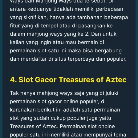
Ways dan Mahjong Ways dua tersebut. Di
antara keduanya tidaklah memiliki perbedaan
yang siknifikan, hanya ada tambahan beberapa
fitur yang di tempel atau di pasangkan ke
dalam mahjong ways yang ke 2. Dan untuk
kalian yang ingin atau mau bermain di
permainan slot satu ini maka bisa bergabung
dan mendaftar di situs terpercaya dan populer.
4. Slot Gacor Treasures of Aztec
Tak hanya mahjong ways saja yang di juluki
permainan slot gacor online populer, di
karenakan berikut ini adalah satu permainan
slot yang sudah cukup populer juga yaitu
Treasures of Aztec. Permainan slot onpine
populer satu ini memiliki atau mempunyai tema