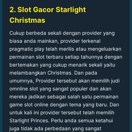
2. Slot Gacor Starlight
Christmas
Cukup berbeda sekali dengan provider yang
biasa anda mainkan, provider terkenal
pragmatic play telah merilis atau mengeluarkan
permainan slot terbaru setiap tahunnya dengan
bertemakan yang cukup menarik sekali yaitu
melambangkan Christmas. Dan pada
umumnya, Provider tersebut akan memilih judi
omnline slot yang sangat populer dan akan
mereka jadikan sebagai salah satu permainan
game slot online dengan tema yang baru. Dan
untuk kali ini provider tersebut telah memilih
Starlight Princes. Perlu anda semua ketahui
juga tidak ada perbedaan yang sangat