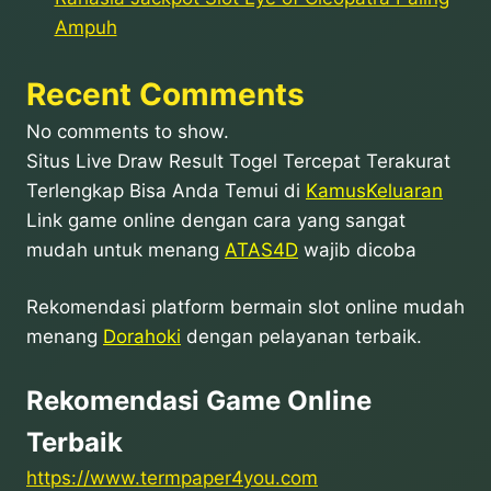
Ampuh
Recent Comments
No comments to show.
Situs Live Draw Result Togel Tercepat Terakurat
Terlengkap Bisa Anda Temui di
KamusKeluaran
Link game online dengan cara yang sangat
mudah untuk menang
ATAS4D
wajib dicoba
Rekomendasi platform bermain slot online mudah
menang
Dorahoki
dengan pelayanan terbaik.
Rekomendasi Game Online
Terbaik
https://www.termpaper4you.com