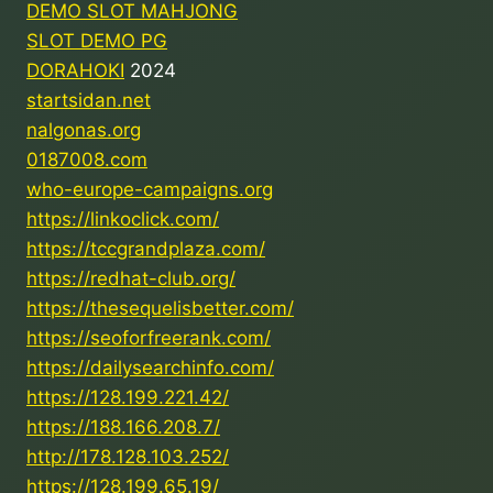
DEMO SLOT MAHJONG
SLOT DEMO PG
DORAHOKI
2024
startsidan.net
nalgonas.org
0187008.com
who-europe-campaigns.org
https://linkoclick.com/
https://tccgrandplaza.com/
https://redhat-club.org/
https://thesequelisbetter.com/
https://seoforfreerank.com/
https://dailysearchinfo.com/
https://128.199.221.42/
https://188.166.208.7/
http://178.128.103.252/
https://128.199.65.19/