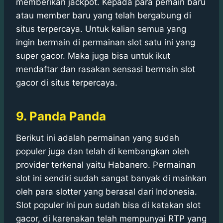
memberikan jackpot. Kepada para pemain baru
atau member baru yang telah bergabung di
situs terpercaya. Untuk kalian semua yang
ingin bermain di permainan slot satu ini yang
super gacor. Maka juga bisa untuk ikut
mendaftar dan rasakan sensasi bermain slot
gacor di situs terpercaya.
9. Panda Panda
Berikut ini adalah permainan yang sudah
populer juga dan telah di kembangkan oleh
provider terkenal yaitu Habanero. Permainan
slot ini sendiri sudah sangat banyak di mainkan
oleh para slotter yang berasal dari Indonesia.
Slot populer ini pun sudah bisa di katakan slot
gacor, di karenakan telah mempunyai RTP yang