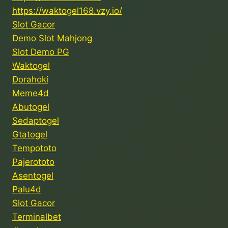
https://waktogel168.vzy.io/
Slot Gacor
Demo Slot Mahjong
Slot Demo PG
Waktogel
Dorahoki
Meme4d
Abutogel
Sedaptogel
Gtatogel
Tempototo
Pajerototo
Asentogel
Palu4d
Slot Gacor
Terminalbet