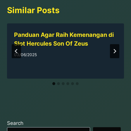
Similar Posts
Panduan Agar Raih Kemenangan di
Slot Hercules Son Of Zeus
03/06/2025
Search