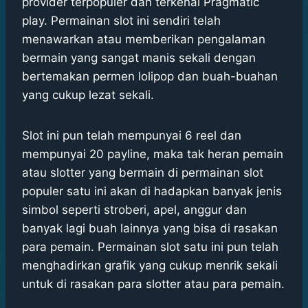
provider terpopuler dan terkenal Pragmatic
play. Permainan slot ini sendiri telah
menawarkan atau memberikan pengalaman
bermain yang sangat manis sekali dengan
bertemakan permen lolipop dan buah-buahan
yang cukup lezat sekali.
Slot ini pun telah mempunyai 6 reel dan
mempunyai 20 payline, maka tak heran pemain
atau slotter yang bermain di permainan slot
populer satu ini akan di hadapkan banyak jenis
simbol seperti stroberi, apel, anggur dan
banyak lagi buah lainnya yang bisa di rasakan
para pemain. Permainan slot satu ini pun telah
menghadirkan grafik yang cukup menrik sekali
untuk di rasakan para slotter atau para pemain.