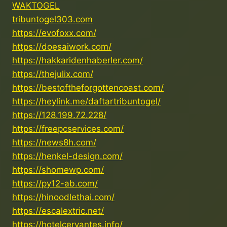
WAKTOGEL
tribuntogel303.com
https://evofoxx.com/
https://doesaiwork.com/
https://hakkaridenhaberler.com/
https://thejulix.com/
https://bestoftheforgottencoast.com/
https://heylink.me/daftartribuntogel/
https://128.199.72.228/
https://freepcservices.com/
https://news8h.com/
https://henkel-design.com/
https://shomewp.com/
https://py12-ab.com/
https://hinoodlethai.com/
https://escalextric.net/
https://hotelcervantes.info/