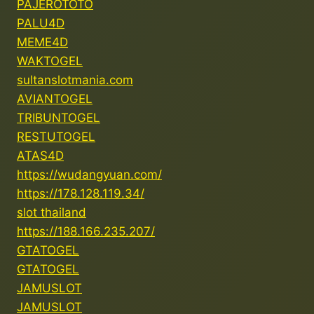
PAJEROTOTO
PALU4D
MEME4D
WAKTOGEL
sultanslotmania.com
AVIANTOGEL
TRIBUNTOGEL
RESTUTOGEL
ATAS4D
https://wudangyuan.com/
https://178.128.119.34/
slot thailand
https://188.166.235.207/
GTATOGEL
GTATOGEL
JAMUSLOT
JAMUSLOT