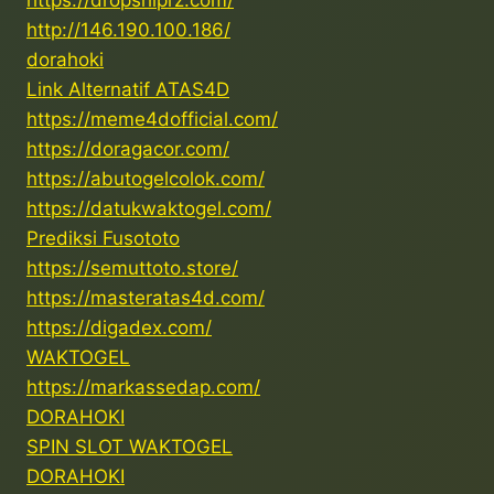
http://146.190.100.186/
dorahoki
Link Alternatif ATAS4D
https://meme4dofficial.com/
https://doragacor.com/
https://abutogelcolok.com/
https://datukwaktogel.com/
Prediksi Fusototo
https://semuttoto.store/
https://masteratas4d.com/
https://digadex.com/
WAKTOGEL
https://markassedap.com/
DORAHOKI
SPIN SLOT WAKTOGEL
DORAHOKI