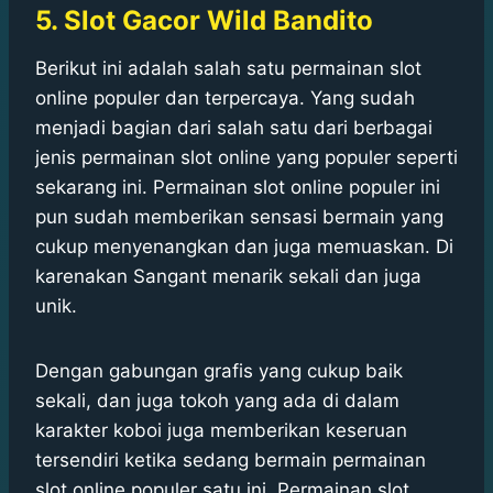
5. Slot Gacor Wild Bandito
Berikut ini adalah salah satu permainan slot
online populer dan terpercaya. Yang sudah
menjadi bagian dari salah satu dari berbagai
jenis permainan slot online yang populer seperti
sekarang ini. Permainan slot online populer ini
pun sudah memberikan sensasi bermain yang
cukup menyenangkan dan juga memuaskan. Di
karenakan Sangant menarik sekali dan juga
unik.
Dengan gabungan grafis yang cukup baik
sekali, dan juga tokoh yang ada di dalam
karakter koboi juga memberikan keseruan
tersendiri ketika sedang bermain permainan
slot online populer satu ini. Permainan slot