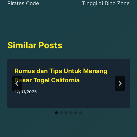
Pirates Code
Tinggi di Dino Zone
Similar Posts
Rumus dan Tips Untuk Menang
Besar Togel California
17/01/2025