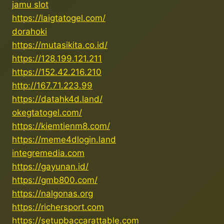
jamu slot
https://laigtatogel.com/
dorahoki
https://mutasikita.co.id/
https://128.199.121.211
https://152.42.216.210
http://167.71.223.99
https://datahk4d.land/
okegtatogel.com/
https://kiemtienm8.com/
https://meme4dlogin.land
integremedia.com
https://gayunan.id/
https://gmb800.com/
https://nalgonas.org
https://richersport.com
https://setupbaccarattable.com