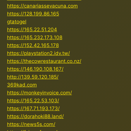
https://canariassevacuna.com
https://128.199.86.165
gtatogel
https://165.22.51.204
https://165.232.173.108
https://152.42.165.178
https://playstation2.idv.tw/
https://thecowrestaurant.co.nz/
https://146.190.108.167/
http://139.59.120.185/
369kad.com
https://monkeyinvoice.com/
https://165.22.53.103/
https://167.71.193.173/
https://dorahoki88.land/
https://news5s.com/