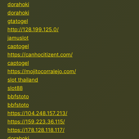
dorahoki
dorahoki
gtatogel
http://128.199.125.0/
jamuslot
captogel
https://canhocitizent.com/
captogel
https://mojitocorralejo.com/
slot thailand
slot88
bbfstoto
bbfstoto
https://104.248.157.213/
https://159.223.36.115/
https://178.128.118.117/
dorahoki