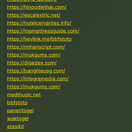
https://hinoodlethai.com/
https://escalextric.net/
https://hotelcervantes.info/
https://topmattressguide.com/
https://heylink.me/bbfstoto
https://mihanscript.com/
https://mukgums.com/
https://digadex.com/
https://banghieusg.com/
https://integremedia.com/
https://mukgums.com/
medmusic.net
bbfstoto
panentogel
waktogel
atas4d