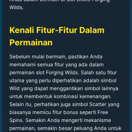
Wilds.
Kenali Fitur-Fitur Dalam
Permainan
Sebelum mulai bermain, pastikan Anda
memahami semua fitur yang ada dalam
permainan slot Forging Wilds. Salah satu fitur
utama yang perlu diperhatikan adalah simbol
Wild yang dapat menggantikan simbol lainnya
untuk membentuk kombinasi kemenangan.
Selain itu, perhatikan juga simbol Scatter yang
biasanya memicu fitur bonus seperti Free
Spins. Semakin Anda mengerti mekanisme
permainan, semakin besar peluang Anda untuk