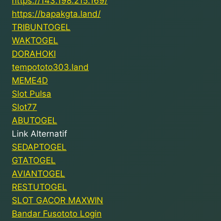
https://143.198.215.169/
https://bapakgta.land/
TRIBUNTOGEL
WAKTOGEL
DORAHOKI
tempototo303.land
MEME4D
Slot Pulsa
Slot77
ABUTOGEL
Link Alternatif
SEDAPTOGEL
GTATOGEL
AVIANTOGEL
RESTUTOGEL
SLOT GACOR MAXWIN
Bandar Fusototo Login