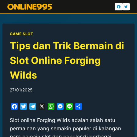
Skip
to
content
GAME SLOT
Tips dan Trik Bermain di
Slot Online Forging
Wilds
By
27/01/2025
admincgmbling
F
T
T
X
W
M
L
S
a
w
e
h
e
i
h
c
i
l
a
s
n
a
Slot online Forging Wilds adalah salah satu
e
t
e
t
s
e
r
permainan yang semakin populer di kalangan
b
t
g
s
e
e
para pemain slot dan populer di berbagai