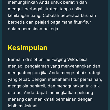
memungkinkan Anda untuk berlatih dan
menguji berbagai strategi tanpa risiko
kehilangan uang. Cobalah beberapa taruhan
berbeda dan pelajari bagaimana fitur-fitur
dalam permainan bekerja.
Kesimpulan
Bermain di slot online Forging Wilds bisa
menjadi pengalaman yang menyenangkan dan
menguntungkan jika Anda mengetahui strategi
yang tepat. Dengan memahami fitur permainan,
mengelola bankroll, dan menggunakan trik-trik
di atas, Anda dapat meningkatkan peluang
menang dan menikmati permainan dengan
lebih maksimal.