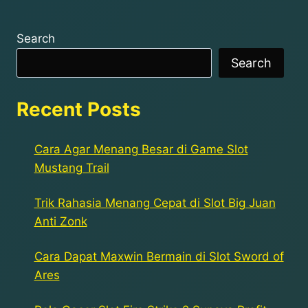
Search
Search
Recent Posts
Cara Agar Menang Besar di Game Slot
Mustang Trail
Trik Rahasia Menang Cepat di Slot Big Juan
Anti Zonk
Cara Dapat Maxwin Bermain di Slot Sword of
Ares