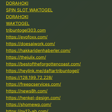
DORAHOKI
SPIN SLOT WAKTOGEL
DORAHOKI
WAKTOGEL
tribuntogel303.com
https://evofoxx.com/
https://doesaiwork.com/
https://hakkaridenhaberler.com/
https://thejulix.com/
https://bestoftheforgottencoast.com/
https://heylink.me/daftartribuntogel/
https://128.199.72.228/
https://freepcservices.com/
https://news8h.com/
https://henkel-design.com/
https://shomewp.com/
https://py12-ab.com/