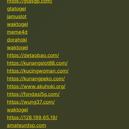
https://gtasgp.com/
gtatogel
jamuslot
waktogel
meme4d
dorahoki
waktogel
https://detaobao.com/
https://kunangslot88.com/
https://kucingwoman.com/
https://kunangpeko.com/
https://www.akuhoki.org/
https://fondasi5g.com/
https://wung37.com/
waktogel
https://128.199.65.19/
amateurdsp.com