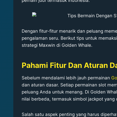
pemain judi termasuk indonesia.
b
t
g
s
e
e
o
e
r
A
n
o
r
a
p
g
k
m
p
e
r
Dengan fitur-fitur menarik dan peluang mem
pengalaman seru. Berikut tips untuk mema
strategi Maxwin di Golden Whale.
Pahami Fitur Dan Aturan D
Sebelum mendalami lebih jauh permainan
Go
dan aturan dasar. Setiap permainan slot me
peluang Anda untuk menang. Di Golden Wha
nilai berbeda, termasuk simbol jackpot yan
Salah satu aspek penting yang harus diperhat