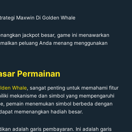
enangkan jackpot besar, game ini menawarkan
ksimalkan peluang Anda menang menggunakan
asar Permainan
lden Whale
, sangat penting untuk memahami fitur
miliki mekanisme dan simbol yang mempengaruhi
le, pemain menemukan simbol berbeda dengan
g dapat memenangkan hadiah besar.
ikan adalah garis pembayaran. Ini adalah garis