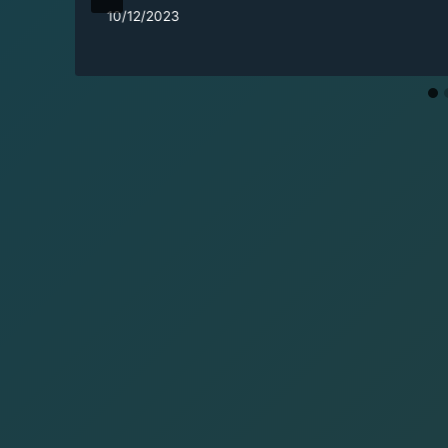
10/12/2023