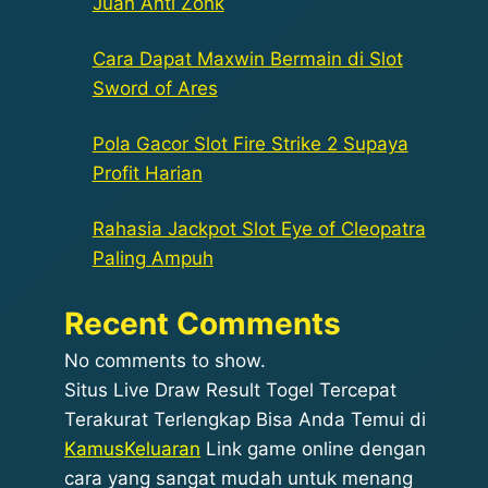
Juan Anti Zonk
Cara Dapat Maxwin Bermain di Slot
Sword of Ares
Pola Gacor Slot Fire Strike 2 Supaya
Profit Harian
Rahasia Jackpot Slot Eye of Cleopatra
Paling Ampuh
Recent Comments
No comments to show.
Situs Live Draw Result Togel Tercepat
Terakurat Terlengkap Bisa Anda Temui di
KamusKeluaran
Link game online dengan
cara yang sangat mudah untuk menang