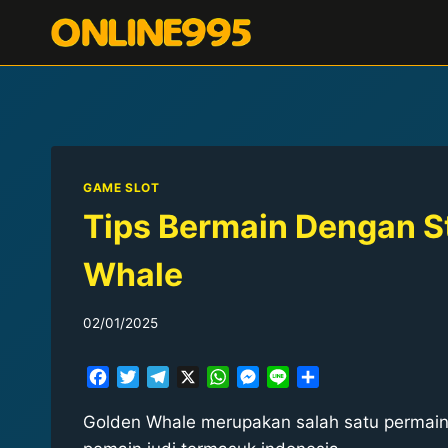
Skip
to
content
GAME SLOT
Tips Bermain Dengan S
Whale
By
02/01/2025
admincgmbling
F
T
T
X
W
M
L
S
a
w
e
h
e
i
h
c
i
l
a
s
n
a
Golden Whale merupakan salah satu permaina
e
t
e
t
s
e
r