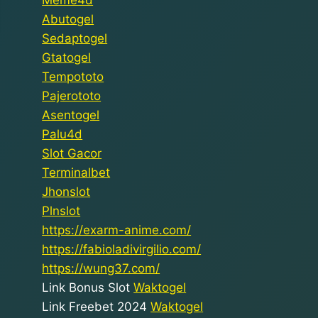
Meme4d
Abutogel
Sedaptogel
Gtatogel
Tempototo
Pajerototo
Asentogel
Palu4d
Slot Gacor
Terminalbet
Jhonslot
Plnslot
https://exarm-anime.com/
https://fabioladivirgilio.com/
https://wung37.com/
JERUKWIN – Togel Online Resmi
Link Bonus Slot
Waktogel
Layanan Kilat Dan Terpercaya
Link Freebet 2024
Waktogel