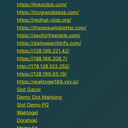
https://linkoclick.com/
https://tccgrandplaza.com/
https://redhat-club.org/
https://thesequelisbetter.com/
https://seoforfreerank.com/
https://dailysearchinfo.com/
https://128.199.221.42/
https://188.166.208.7/
http://178.128.103.252/
https://128.199.65.19/
https://waktogel168.vzy.io/
Slot Gacor
Demo Slot Mahjong
Slot Demo PG
Waktogel
Dorahoki