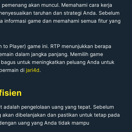
l pemenang akan muncul. Memahami cara kerja
enyesuaikan taruhan dan strategi Anda. Sebelum
a informasi game dan memahami semua fitur yang
rn to Player) game ini. RTP menunjukkan berapa
emain dalam jangka panjang. Memilih game
g bagus untuk meningkatkan peluang Anda untuk
bermain di
jari4d
.
isien
ot adalah pengelolaan uang yang tepat. Sebelum
 akan dibelanjakan dan pastikan untuk tetap pada
n dengan uang yang Anda tidak mampu