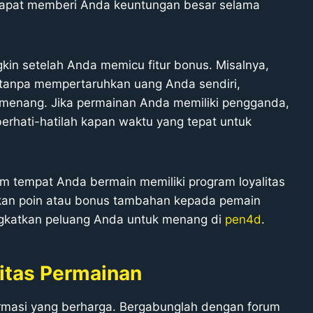
s dapat memberi Anda keuntungan besar selama
in setelah Anda memicu fitur bonus. Misalnya,
tanpa mempertaruhkan uang Anda sendiri,
menang. Jika permainan Anda memiliki pengganda,
erhati-hatilah kapan waktu yang tepat untuk
rm tempat Anda bermain memiliki program loyalitas
kan poin atau bonus tambahan kepada pemain
ngkatkan peluang Anda untuk menang di
pen4d
.
tas Permainan
rmasi yang berharga. Bergabunglah dengan forum