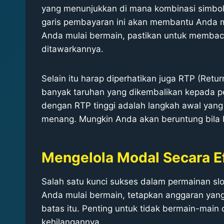
yang menunjukkan di mana kombinasi simbo
garis pembayaran ini akan membantu Anda m
Anda mulai bermain, pastikan untuk membac
ditawarkannya.
Selain itu harap diperhatikan juga RTP (Retu
banyak taruhan yang dikembalikan kepada p
dengan RTP tinggi adalah langkah awal yan
menang. Mungkin Anda akan beruntung bila 
Mengelola Modal Secara Ef
Salah satu kunci sukses dalam permainan sl
Anda mulai bermain, tetapkan anggaran yang
batas itu. Penting untuk tidak bermain-mai
kehilangannya.