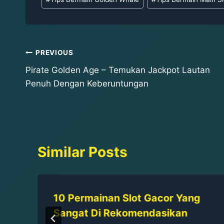
Post
PREVIOUS
Pirate Golden Age – Temukan Jackpot Lautan
navigation
Penuh Dengan Keberuntungan
Similar Posts
10 Permainan Slot Gacor Yang
Sangat Di Rekomendasikan