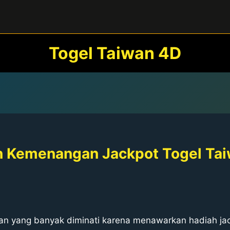
Togel Taiwan 4D
n Kemenangan Jackpot Togel Ta
nan yang banyak diminati karena menawarkan hadiah j