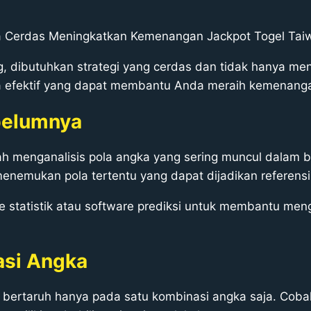
 dibutuhkan strategi yang cerdas dan tidak hanya me
efektif yang dapat membantu Anda meraih kemenangan 
ebelumnya
h menganalisis pola angka yang sering muncul dalam b
enemukan pola tertentu yang dapat dijadikan referens
tatistik atau software prediksi untuk membantu menga
asi Angka
 bertaruh hanya pada satu kombinasi angka saja. Cob