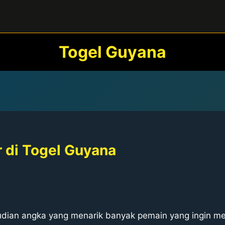
Togel Guyana
 di Togel Guyana
rjudian angka yang menarik banyak pemain yang ingin