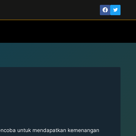
 mencoba untuk mendapatkan kemenangan