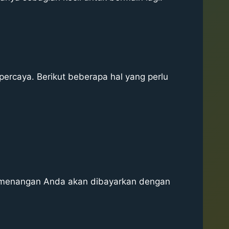
ercaya. Berikut beberapa hal yang perlu
kemenangan Anda akan dibayarkan dengan