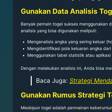
Gunakan Data Analisis Tog
Banyak pemain togel sukses menggunakan da
analisis yang bisa digunakan meliputi:
Menganalisis angka yang sering keluar (h
Mengidentifikasi pola keluaran angka dari
Menggunakan tabel statistik atau aplikas
Dengan melakukan analisis ini, Anda bisa 
Baca Juga:
Strategi Mend
Gunakan Rumus Strategi T
Meskipun togel adalah permainan keberuntu