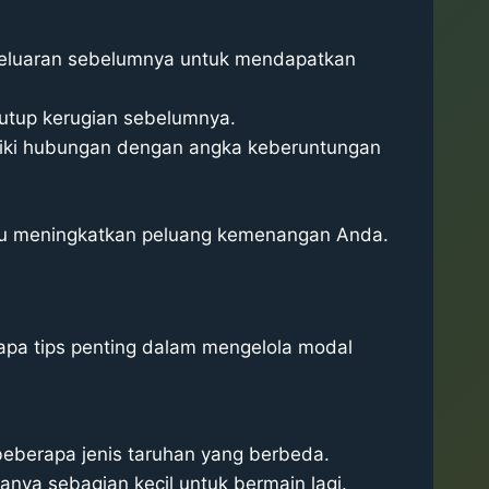
keluaran sebelumnya untuk mendapatkan
nutup kerugian sebelumnya.
liki hubungan dengan angka keberuntungan
tu meningkatkan peluang kemenangan Anda.
apa tips penting dalam mengelola modal
beberapa jenis taruhan yang berbeda.
nya sebagian kecil untuk bermain lagi.