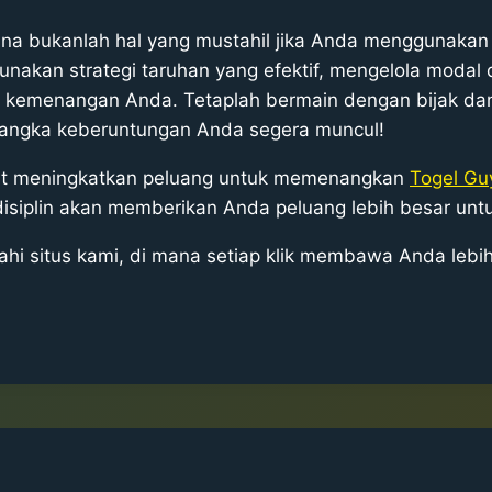
a bukanlah hal yang mustahil jika Anda menggunakan
nakan strategi taruhan yang efektif, mengelola modal 
 kemenangan Anda. Tetaplah bermain dengan bijak dan 
angka keberuntungan Anda segera muncul!
apat meningkatkan peluang untuk memenangkan
Togel Gu
siplin akan memberikan Anda peluang lebih besar untu
hi situs kami, di mana setiap klik membawa Anda lebi