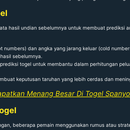
el
ta hasil undian sebelumnya untuk membuat prediksi a
ot numbers) dan angka yang jarang keluar (cold number
 hasil sebelumnya.
i prediksi togel untuk membantu dalam perhitungan pelu
membuat keputusan taruhan yang lebih cerdas dan meni
apatkan Menang Besar Di Togel Spanyo
ogel
ngan, beberapa pemain menggunakan rumus atau strate