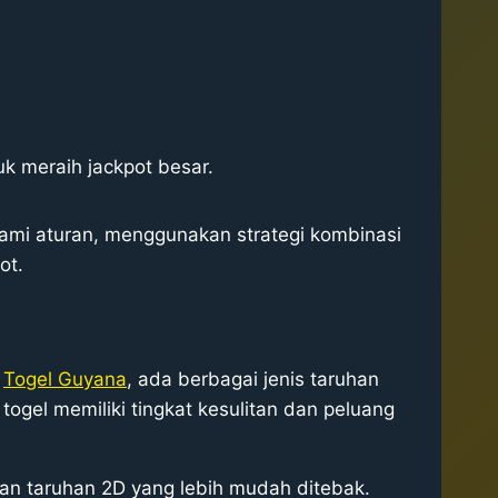
k meraih jackpot besar.
mi aturan, menggunakan strategi kombinasi
ot.
m
Togel Guyana
, ada berbagai jenis taruhan
n togel memiliki tingkat kesulitan dan peluang
gan taruhan 2D yang lebih mudah ditebak.