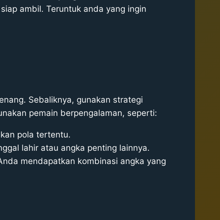
siap ambil. Teruntuk anda yang ingin
enang. Sebaliknya, gunakan strategi
unakan pemain berpengalaman, seperti:
an pola tertentu.
gal lahir atau angka penting lainnya.
 Anda mendapatkan kombinasi angka yang