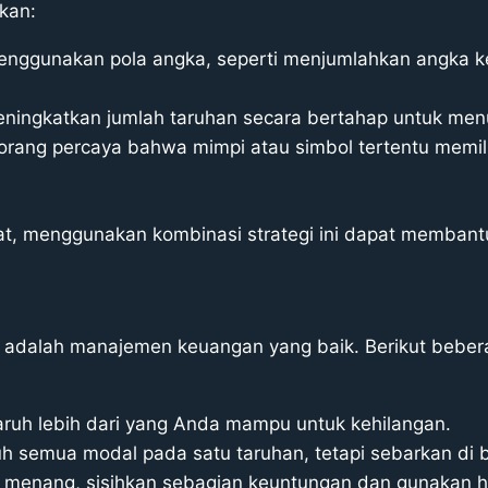
kan:
enggunakan pola angka, seperti menjumlahkan angka 
meningkatkan jumlah taruhan secara bertahap untuk me
orang percaya bahwa mimpi atau simbol tertentu memi
at, menggunakan kombinasi strategi ini dapat memban
l adalah manajemen keuangan yang baik. Berikut beber
aruh lebih dari yang Anda mampu untuk kehilangan.
h semua modal pada satu taruhan, tetapi sebarkan di 
a menang, sisihkan sebagian keuntungan dan gunakan ha