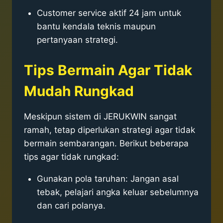
Customer service aktif 24 jam untuk
bantu kendala teknis maupun
pertanyaan strategi.
Tips Bermain Agar Tidak
Mudah Rungkad
Meskipun sistem di JERUKWIN sangat
ramah, tetap diperlukan strategi agar tidak
bermain sembarangan. Berikut beberapa
tips agar tidak rungkad:
Gunakan pola taruhan: Jangan asal
tebak, pelajari angka keluar sebelumnya
dan cari polanya.