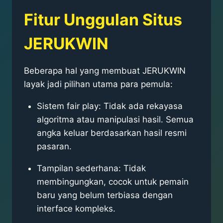
Fitur Unggulan Situs
JERUKWIN
Beberapa hal yang membuat JERUKWIN
layak jadi pilihan utama para pemula:
Sistem fair play: Tidak ada rekayasa
algoritma atau manipulasi hasil. Semua
angka keluar berdasarkan hasil resmi
pasaran.
Tampilan sederhana: Tidak
membingungkan, cocok untuk pemain
baru yang belum terbiasa dengan
interface kompleks.