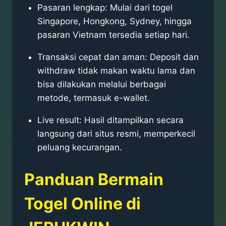
Pasaran lengkap: Mulai dari togel
Singapore, Hongkong, Sydney, hingga
pasaran Vietnam tersedia setiap hari.
Transaksi cepat dan aman: Deposit dan
withdraw tidak makan waktu lama dan
bisa dilakukan melalui berbagai
metode, termasuk e-wallet.
Live result: Hasil ditampilkan secara
langsung dari situs resmi, memperkecil
peluang kecurangan.
Panduan Bermain
Togel Online di