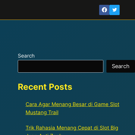
Search
Search
Recent Posts
Cara Agar Menang Besar di Game Slot
Mustang Trail
Trik Rahasia Menang Cepat di Slot Big