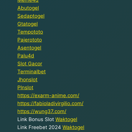
Meme4d
Abutogel
Sedaptogel
Gtatogel
Menang Togel Grenada dan
Tempototo
Dapatkan Jackpot Besar
Pajerototo
Asentogel
10/02/2025
Palu4d
Slot Gacor
Terminalbet
Jhonslot
Plnslot
https://exarm-anime.com/
https://fabioladivirgilio.com/
https://wung37.com/
Link Bonus Slot
Waktogel
Link Freebet 2024
Waktogel