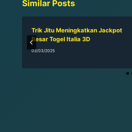
Similar Posts
Trik Jitu Meningkatkan Jackpot
Besar Togel Italia 3D
03/03/2025