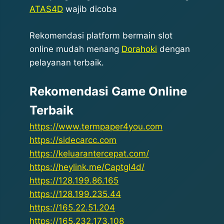
ATAS4D
wajib dicoba
Rekomendasi platform bermain slot
online mudah menang
Dorahoki
dengan
pelayanan terbaik.
Rekomendasi Game Online
Terbaik
https://www.termpaper4you.com
https://sidecarcc.com
https://keluarantercepat.com/
https://heylink.me/Captgl4d/
https://128.199.86.165
https://128.199.235.44
https://165.22.51.204
https://165.232.173.108