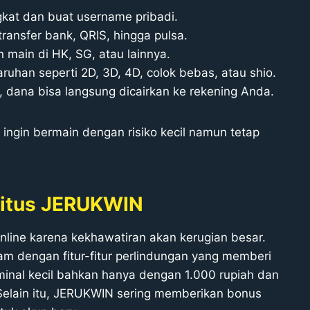
ingkat dan buat username pribadi.
ransfer bank, QRIS, hingga pulsa.
n main di HK, SG, atau lainnya.
ruhan seperti 2D, 3D, 4D, colok bebas, atau shio.
 dana bisa langsung dicairkan ke rekening Anda.
ingin bermain dengan risiko kecil namun tetap
 Situs JERUKWIN
nline karena kekhawatiran akan kerugian besar.
m dengan fitur-fitur perlindungan yang memberi
inal kecil bahkan hanya dengan 1.000 rupiah dan
Selain itu, JERUKWIN sering memberikan bonus