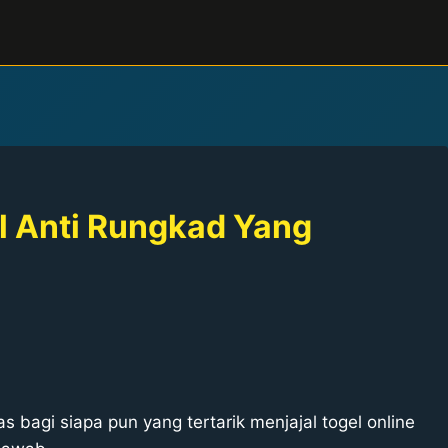
l Anti Rungkad Yang
s bagi siapa pun yang tertarik menjajal togel online