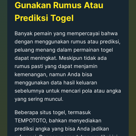
Gunakan Rumus Atau
Prediksi Togel
Banyak pemain yang mempercayai bahwa
dengan menggunakan rumus atau prediksi,
peluang menang dalam permainan togel
dapat meningkat. Meskipun tidak ada
rumus pasti yang dapat menjamin
kemenangan, namun Anda bisa
menggunakan data hasil keluaran
sebelumnya untuk mencari pola atau angka
yang sering muncul.
Beberapa situs togel, termasuk
TEMPOTOTO, bahkan menyediakan
prediksi angka yang bisa Anda jadikan