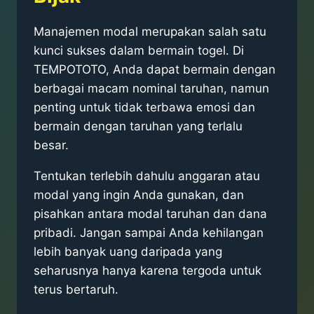
Manajemen modal merupakan salah satu
kunci sukses dalam bermain togel. Di
TEMPOTOTO, Anda dapat bermain dengan
berbagai macam nominal taruhan, namun
penting untuk tidak terbawa emosi dan
bermain dengan taruhan yang terlalu
besar.
Tentukan terlebih dahulu anggaran atau
modal yang ingin Anda gunakan, dan
pisahkan antara modal taruhan dan dana
pribadi. Jangan sampai Anda kehilangan
lebih banyak uang daripada yang
seharusnya hanya karena tergoda untuk
terus bertaruh.