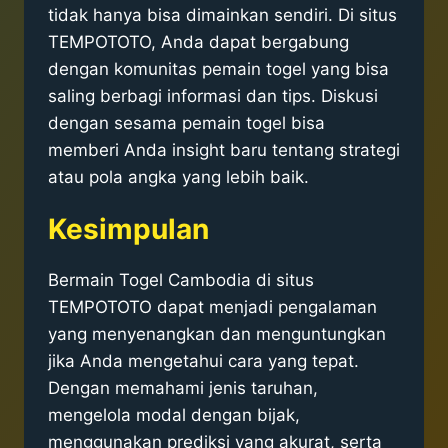
tidak hanya bisa dimainkan sendiri. Di situs
TEMPOTOTO, Anda dapat bergabung
dengan komunitas pemain togel yang bisa
saling berbagi informasi dan tips. Diskusi
dengan sesama pemain togel bisa
memberi Anda insight baru tentang strategi
atau pola angka yang lebih baik.
Kesimpulan
Bermain Togel Cambodia di situs
TEMPOTOTO dapat menjadi pengalaman
yang menyenangkan dan menguntungkan
jika Anda mengetahui cara yang tepat.
Dengan memahami jenis taruhan,
mengelola modal dengan bijak,
menggunakan prediksi yang akurat, serta