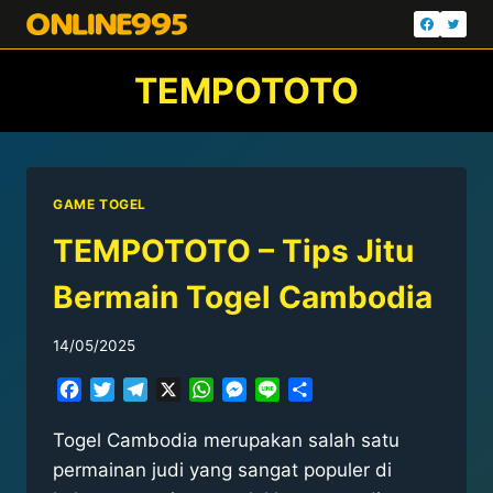
Skip
to
content
TEMPOTOTO
GAME TOGEL
TEMPOTOTO – Tips Jitu
Bermain Togel Cambodia
14/05/2025
Facebook
Twitter
Telegram
X
WhatsApp
Messenger
Line
Share
Togel Cambodia merupakan salah satu
permainan judi yang sangat populer di