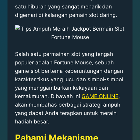
satu hiburan yang sangat menarik dan
digemari di kalangan pemain slot daring.
Salah satu permainan slot yang tengah
populer adalah Fortune Mouse, sebuah
game slot bertema keberuntungan dengan
karakter tikus yang lucu dan simbol-simbol
yang menggambarkan kekayaan dan
kemakmuran. Dibawah ini
GAME ONLINE
,
akan membahas berbagai strategi ampuh
yang dapat Anda terapkan untuk meraih
hadiah besar.
Pahami Mekanisme