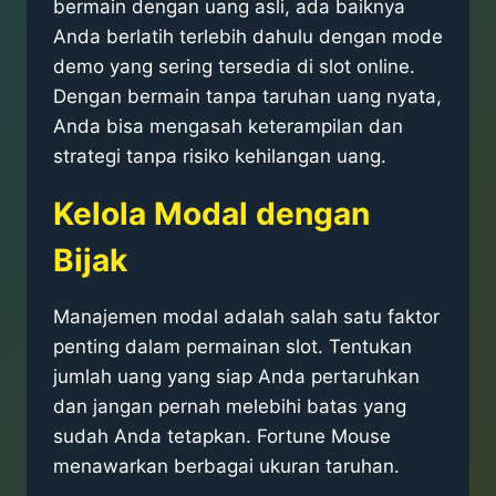
bermain dengan uang asli, ada baiknya
Anda berlatih terlebih dahulu dengan mode
demo yang sering tersedia di slot online.
Dengan bermain tanpa taruhan uang nyata,
Anda bisa mengasah keterampilan dan
strategi tanpa risiko kehilangan uang.
Kelola Modal dengan
Bijak
Manajemen modal adalah salah satu faktor
penting dalam permainan slot. Tentukan
jumlah uang yang siap Anda pertaruhkan
dan jangan pernah melebihi batas yang
sudah Anda tetapkan. Fortune Mouse
menawarkan berbagai ukuran taruhan.