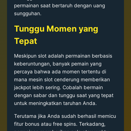
permainan saat bertaruh dengan uang
sungguhan.
Tunggu Momen yang
Tepat
Meskipun slot adalah permainan berbasis
keberuntungan, banyak pemain yang
percaya bahwa ada momen tertentu di
mana mesin slot cenderung memberikan
jackpot lebih sering. Cobalah bermain
dengan sabar dan tunggu saat yang tepat
untuk meningkatkan taruhan Anda.
Terutama jika Anda sudah berhasil memicu
fitur bonus atau free spins. Terkadang,