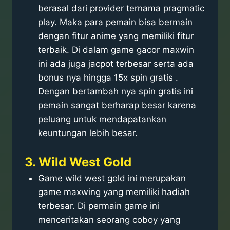
berasal dari provider ternama pragmatic
play. Maka para pemain bisa bermain
dengan fitur anime yang memiliki fitur
terbaik. Di dalam game gacor maxwin
ini ada juga jacpot terbesar serta ada
bonus nya hingga 15x spin gratis .
Dengan bertambah nya spin gratis ini
pemain sangat berharap besar karena
peluang untuk mendapatankan
keuntungan lebih besar.
3. Wild West Gold
Game wild west gold ini merupakan
game maxwing yang memiliki hadiah
terbesar. Di permain game ini
menceritakan seorang coboy yang