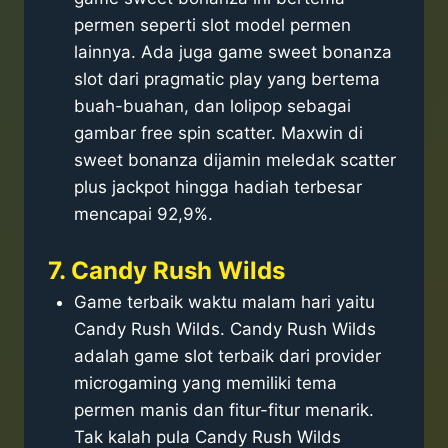
permen seperti slot model permen
lainnya. Ada juga game sweet bonanza
slot dari pragmatic play yang bertema
buah-buahan, dan lolipop sebagai
gambar free spin scatter. Maxwin di
sweet bonanza dijamin meledak scatter
plus jackpot hingga hadiah terbesar
mencapai 92,9%.
7. Candy Rush Wilds
Game terbaik waktu malam hari yaitu
Candy Rush Wilds. Candy Rush Wilds
adalah game slot terbaik dari provider
microgaming yang memiliki tema
permen manis dan fitur-fitur menarik.
Tak kalah pula Candy Rush Wilds