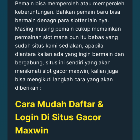
Pemain bisa memperoleh atau memperoleh
keberuntungan. Bahkan pemain baru bisa
bermain denagn para slotter lain nya.
Masing-masing pemain cukup memainkan
permainan slot mana pun itu bebas yang
sudah situs kami sediakan, apabila
diantara kalian ada yang ingin bermain dan
bergabung, situs ini sendiri yang akan
menikmati slot gacor maxwin, kalian juga
bisa mengikuti langkah cara yang akan
diberikan :
Cara Mudah Daftar &
Login Di Situs Gacor
Maxwin