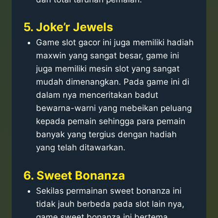
5. Joke’r Jewels
Game slot gacor ini juga memiliki hadiah
maxwin yang sangat besar, game ini
juga memiliki mesin slot yang sangat
mudah dimenangkan. Pada game ini di
dalam nya menceritakan badut
bewarna-warni yang mebeikan peluang
kepada pemain sehingga para pemain
banyak yang tergius dengan hadiah
yang telah ditawarkan.
6. Sweet Bonanza
Sekilas permainan sweet bonanza ini
tidak jauh berbeda pada slot lain nya,
game sweet bonanza ini bertema