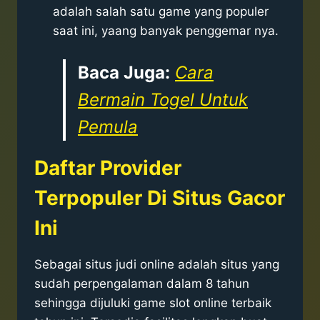
adalah salah satu game yang populer
saat ini, yaang banyak penggemar nya.
Baca Juga:
Cara
Bermain Togel Untuk
Pemula
Daftar Provider
Terpopuler Di Situs Gacor
Ini
Sebagai situs judi online adalah situs yang
sudah perpengalaman dalam 8 tahun
sehingga dijuluki game slot online terbaik