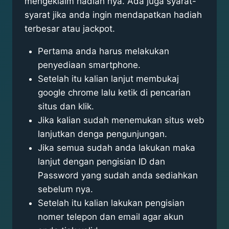
mengeklaim hadiah nya. Ada juga syarat-
syarat jika anda ingin mendapatkan hadiah
terbesar atau jackpot.
Pertama anda harus melakukan
penyediaan smartphone.
Setelah itu kalian lanjut membukaj
google chrome lalu ketik di pencarian
situs dan klik.
Jika kalian sudah menemukan situs web
lanjutkan denga pengunjungan.
Jika semua sudah anda lakukan maka
lanjut dengan pengisian ID dan
Password yang sudah anda sediahkan
sebelum nya.
Setelah itu kalian lakukan pengisian
nomer telepon dan email agar akun