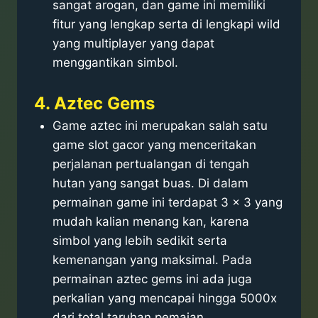
sangat arogan, dan game ini memiliki
fitur yang lengkap serta di lengkapi wild
yang multiplayer yang dapat
menggantikan simbol.
4. Aztec Gems
Game aztec ini merupakan salah satu
game slot gacor yang menceritakan
perjalanan pertualangan di tengah
hutan yang sangat buas. Di dalam
permainan game ini terdapat 3 x 3 yang
mudah kalian menang kan, karena
simbol yang lebih sedikit serta
kemenangan yang maksimal. Pada
permainan aztec gems ini ada juga
perkalian yang mencapai hingga 5000x
dari total taruhan pemaian.