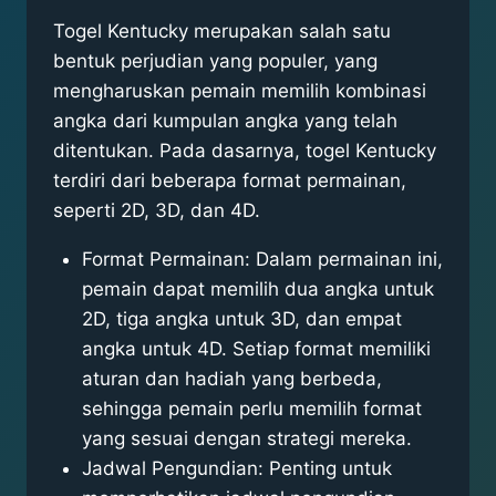
Togel Kentucky merupakan salah satu
bentuk perjudian yang populer, yang
mengharuskan pemain memilih kombinasi
angka dari kumpulan angka yang telah
ditentukan. Pada dasarnya, togel Kentucky
terdiri dari beberapa format permainan,
seperti 2D, 3D, dan 4D.
Format Permainan: Dalam permainan ini,
pemain dapat memilih dua angka untuk
2D, tiga angka untuk 3D, dan empat
angka untuk 4D. Setiap format memiliki
aturan dan hadiah yang berbeda,
sehingga pemain perlu memilih format
yang sesuai dengan strategi mereka.
Jadwal Pengundian: Penting untuk