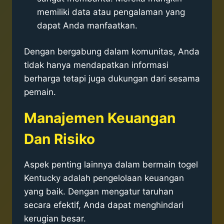
memiliki data atau pengalaman yang
dapat Anda manfaatkan.
Dengan bergabung dalam komunitas, Anda
tidak hanya mendapatkan informasi
berharga tetapi juga dukungan dari sesama
pemain.
Manajemen Keuangan
Dan Risiko
Aspek penting lainnya dalam bermain togel
Kentucky adalah pengelolaan keuangan
yang baik. Dengan mengatur taruhan
secara efektif, Anda dapat menghindari
kerugian besar.