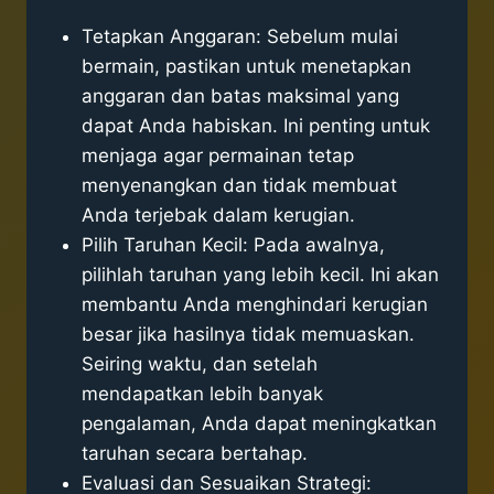
Tetapkan Anggaran: Sebelum mulai
bermain, pastikan untuk menetapkan
anggaran dan batas maksimal yang
dapat Anda habiskan. Ini penting untuk
menjaga agar permainan tetap
menyenangkan dan tidak membuat
Anda terjebak dalam kerugian.
Pilih Taruhan Kecil: Pada awalnya,
pilihlah taruhan yang lebih kecil. Ini akan
membantu Anda menghindari kerugian
besar jika hasilnya tidak memuaskan.
Seiring waktu, dan setelah
mendapatkan lebih banyak
pengalaman, Anda dapat meningkatkan
taruhan secara bertahap.
Evaluasi dan Sesuaikan Strategi: