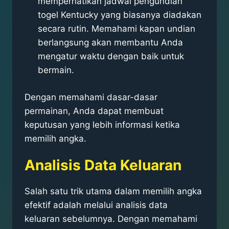
memperhatikan jadwal pengundian
togel Kentucky yang biasanya diadakan
secara rutin. Memahami kapan undian
berlangsung akan membantu Anda
mengatur waktu dengan baik untuk
bermain.
Dengan memahami dasar-dasar
permainan, Anda dapat membuat
keputusan yang lebih informasi ketika
memilih angka.
Analisis Data Keluaran
Salah satu trik utama dalam memilih angka
efektif adalah melalui analisis data
keluaran sebelumnya. Dengan memahami