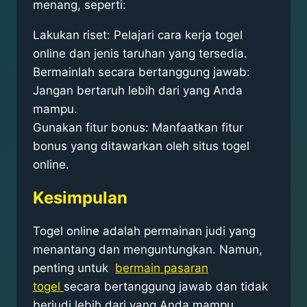
menang, seperti:
Lakukan riset: Pelajari cara kerja togel
online dan jenis taruhan yang tersedia.
Bermainlah secara bertanggung jawab:
Jangan bertaruh lebih dari yang Anda
mampu.
Gunakan fitur bonus: Manfaatkan fitur
bonus yang ditawarkan oleh situs togel
online.
Kesimpulan
Togel online adalah permainan judi yang
menantang dan menguntungkan. Namun,
penting untuk
bermain pasaran
togel
secara bertanggung jawab dan tidak
berjudi lebih dari yang Anda mampu.