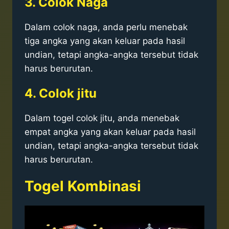
3. Colok Naga
Dalam colok naga, anda perlu menebak
tiga angka yang akan keluar pada hasil
undian, tetapi angka-angka tersebut tidak
harus berurutan.
4. Colok jitu
Dalam togel colok jitu, anda menebak
empat angka yang akan keluar pada hasil
undian, tetapi angka-angka tersebut tidak
harus berurutan.
Togel Kombinasi