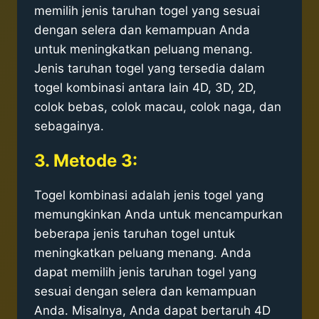
memilih jenis taruhan togel yang sesuai
dengan selera dan kemampuan Anda
untuk meningkatkan peluang menang.
Jenis taruhan togel yang tersedia dalam
togel kombinasi antara lain 4D, 3D, 2D,
colok bebas, colok macau, colok naga, dan
sebagainya.
3. Metode 3:
Togel kombinasi adalah jenis togel yang
memungkinkan Anda untuk mencampurkan
beberapa jenis taruhan togel untuk
meningkatkan peluang menang. Anda
dapat memilih jenis taruhan togel yang
sesuai dengan selera dan kemampuan
Anda. Misalnya, Anda dapat bertaruh 4D