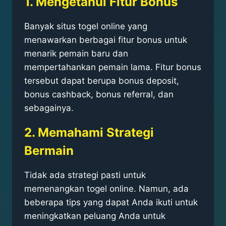
1. Mengetahui Fitur Bonus
Banyak situs togel online yang
menawarkan berbagai fitur bonus untuk
menarik pemain baru dan
mempertahankan pemain lama. Fitur bonus
tersebut dapat berupa bonus deposit,
bonus cashback, bonus referral, dan
sebagainya.
2. Memahami Strategi
Bermain
Tidak ada strategi pasti untuk
memenangkan togel online. Namun, ada
beberapa tips yang dapat Anda ikuti untuk
meningkatkan peluang Anda untuk