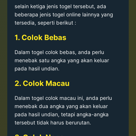
selain ketiga jenis togel tersebut, ada
beberapa jenis togel online lainnya yang
tersedia, seperti berikut :
1. Colok Bebas
Dalam togel colok bebas, anda perlu
menebak satu angka yang akan keluar
pada hasil undian.
2. Colok Macau
Dalam togel colok macau ini, anda perlu
menebak dua angka yang akan keluar
pada hasil undian, tetapi angka-angka
tersebut tidak harus berurutan.