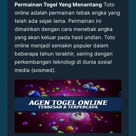
Permainan Togel Yang Menantang
Toto
online adalah permainan tebak angka yang
telah ada sejak lama. Permainan ini
dimainkan dengan cara menebak angka
yang akan keluar pada hasil undian. Toto
online menjadi semakin populer dalam
beberapa tahun terakhir, seiring dengan
perkembangan teknologi di dunia sosial
media (sosmed).