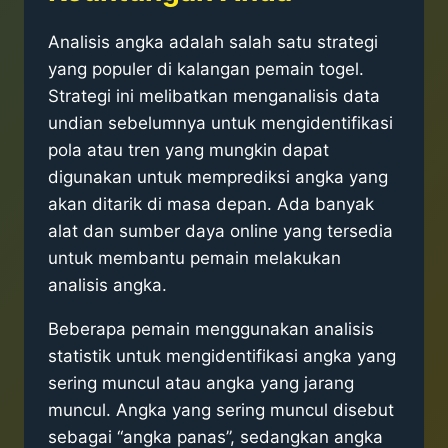
Analisis angka adalah salah satu strategi
yang populer di kalangan pemain togel.
Strategi ini melibatkan menganalisis data
undian sebelumnya untuk mengidentifikasi
pola atau tren yang mungkin dapat
digunakan untuk memprediksi angka yang
akan ditarik di masa depan. Ada banyak
alat dan sumber daya online yang tersedia
untuk membantu pemain melakukan
analisis angka.
Beberapa pemain menggunakan analisis
statistik untuk mengidentifikasi angka yang
sering muncul atau angka yang jarang
muncul. Angka yang sering muncul disebut
sebagai “angka panas”, sedangkan angka