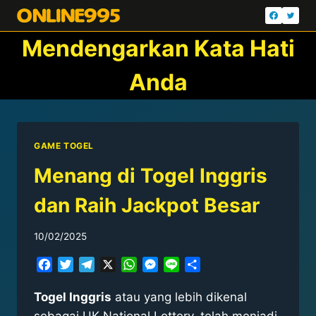
Skip
to
Mendengarkan Kata Hati
content
Anda
GAME TOGEL
Menang di Togel Inggris
dan Raih Jackpot Besar
10/02/2025
Facebook
Twitter
Telegram
X
WhatsApp
Messenger
Line
Share
Togel Inggris
atau yang lebih dikenal