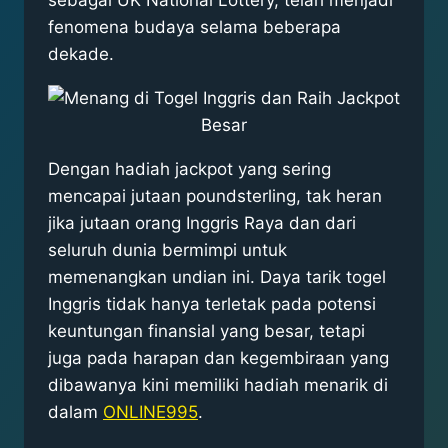
sebagai UK National Lottery, telah menjadi
fenomena budaya selama beberapa
dekade.
Dengan hadiah jackpot yang sering
mencapai jutaan poundsterling, tak heran
jika jutaan orang Inggris Raya dan dari
seluruh dunia bermimpi untuk
memenangkan undian ini. Daya tarik togel
Inggris tidak hanya terletak pada potensi
keuntungan finansial yang besar, tetapi
juga pada harapan dan kegembiraan yang
dibawanya kini memiliki hadiah menarik di
dalam
ONLINE995
.