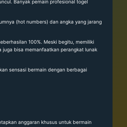
ncul. Banyak pemain profesional togel
lumnya (hot numbers) dan angka yang jarang
eberhasilan 100%. Meski begitu, memiliki
 juga bisa memanfaatkan perangkat lunak
an sensasi bermain dengan berbagai
Tetapkan anggaran khusus untuk bermain