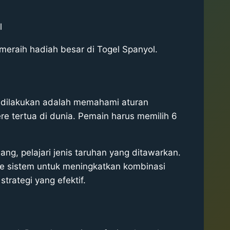
eraih hadiah besar di Togel Spanyol.
 dilakukan adalah memahami aturan
ere tertua di dunia. Pemain harus memilih 6
g, pelajari jenis taruhan yang ditawarkan.
e sistem untuk meningkatkan kombinasi
rategi yang efektif.