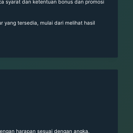
ca syarat dan ketentuan bonus dan promosi
ang tersedia, mulai dari melihat hasil
 dengan harapan sesuai dengan angka.