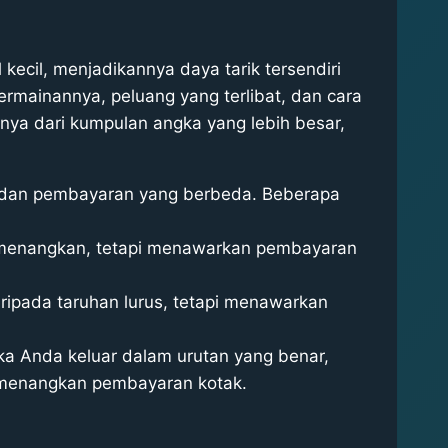
cil, menjadikannya daya tarik tersendiri
mainannya, peluang yang terlibat, dan cara
nya dari kumpulan angka yang lebih besar,
n dan pembayaran yang berbeda. Beberapa
t dimenangkan, tetapi menawarkan pembayaran
ripada taruhan lurus, tetapi menawarkan
ka Anda keluar dalam urutan yang benar,
emenangkan pembayaran kotak.