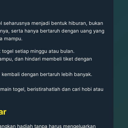
gel seharusnya menjadi bentuk hiburan, bukan
inya, serta hanya bertaruh dengan uang yang
nda mampu.
togel setiap minggu atau bulan.
ampu, dan hindari membeli tiket dengan
kembali dengan bertaruh lebih banyak.
in togel, beristirahatlah dan cari hobi atau
ar
nangkan hadiah tanpa harus mengeluarkan