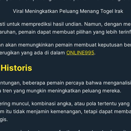
asti untuk memprediksi hasil undian. Namun, dengan me
taruhan, pemain dapat membuat pilihan yang lebih terin
an akan memungkinkan pemain membuat keputusan ber
merugikan yang ada di dalam
ONLINE995
.
 Historis
ntungan, beberapa pemain percaya bahwa menganalisis d
u tren yang mungkin meningkatkan peluang mereka.
ring muncul, kombinasi angka, atau pola tertentu yang
am itu tidak menjamin kemenangan, tetapi dapat memba
gis.