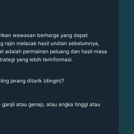
berikan wawasan berharga yang dapat
 rajin melacak hasil undian sebelumnya,
gel adalah permainan peluang dan hasil masa
tegi yang lebih terinformasi.
g jarang ditarik (dingin)?
anjil atau genap, atau angka tinggi atau