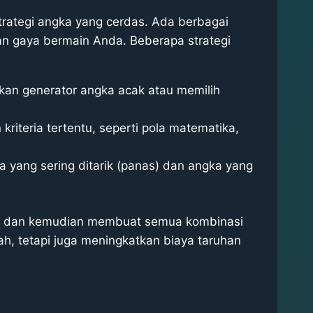
trategi angka yang cerdas. Ada berbagai
an gaya bermain Anda. Beberapa strategi
an generator angka acak atau memilih
iteria tertentu, seperti pola matematika,
 yang sering ditarik (panas) dan angka yang
ka dan kemudian membuat semua kombinasi
, tetapi juga meningkatkan biaya taruhan