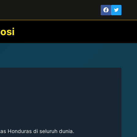
osi
as Honduras di seluruh dunia.