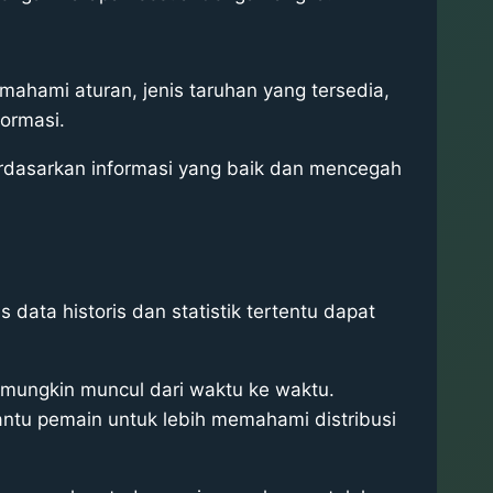
mahami aturan, jenis taruhan yang tersedia,
formasi.
dasarkan informasi yang baik dan mencegah
ata historis dan statistik tertentu dapat
 mungkin muncul dari waktu ke waktu.
ntu pemain untuk lebih memahami distribusi