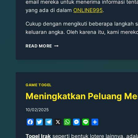
email mereka untuk menerima informasi tent
yang ada di dalam
ONLINE995
.
Cukup dengan mengikuti beberapa langkah sed
keluaran angka. Oleh karena itu, kami mer
RAIH
READ MORE
KEBERUNTUNGAN
ANDA
DI
TOGEL
HONDURAS
GAME TOGEL
Meningkatkan Peluang Men
10/02/2025
Facebook
Twitter
Telegram
X
WhatsApp
Messenger
Line
Share
Togel Irak
seperti bentuk lotere lainnya, a