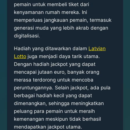
pemain untuk membeli tiket dari
kenyamanan rumah mereka. Ini
memperluas jangkauan pemain, termasuk
generasi muda yang lebih akrab dengan
digitalisasi.
Hadiah yang ditawarkan dalam
Latvian
Lotto
juga menjadi daya tarik utama.
Dengan hadiah jackpot yang dapat
mencapai jutaan euro, banyak orang
merasa terdorong untuk mencoba
peruntungannya. Selain jackpot, ada pula
berbagai hadiah kecil yang dapat
dimenangkan, sehingga meningkatkan
peluang para pemain untuk meraih
kemenangan meskipun tidak berhasil
mendapatkan jackpot utama.