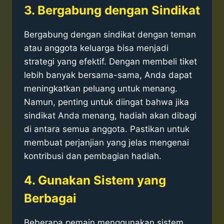
3. Bergabung dengan Sindikat
Bergabung dengan sindikat dengan teman
atau anggota keluarga bisa menjadi
strategi yang efektif. Dengan membeli tiket
lebih banyak bersama-sama, Anda dapat
meningkatkan peluang untuk menang.
Namun, penting untuk diingat bahwa jika
sindikat Anda menang, hadiah akan dibagi
di antara semua anggota. Pastikan untuk
membuat perjanjian yang jelas mengenai
kontribusi dan pembagian hadiah.
4. Gunakan Sistem yang
Berbagai
Beberapa pemain menggunakan sistem