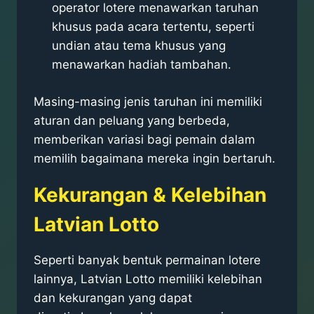
operator lotere menawarkan taruhan
khusus pada acara tertentu, seperti
undian atau tema khusus yang
menawarkan hadiah tambahan.
Masing-masing jenis taruhan ini memiliki
aturan dan peluang yang berbeda,
memberikan variasi bagi pemain dalam
memilih bagaimana mereka ingin bertaruh.
Kekurangan & Kelebihan
Latvian Lotto
Seperti banyak bentuk permainan lotere
lainnya, Latvian Lotto memiliki kelebihan
dan kekurangan yang dapat