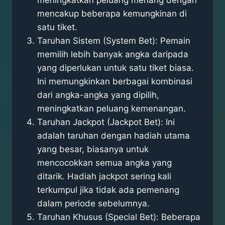
meningkatkan peluang menang dengan
mencakup beberapa kemungkinan di
satu tiket.
Taruhan Sistem (System Bet): Pemain
memilih lebih banyak angka daripada
yang diperlukan untuk satu tiket biasa.
Ini memungkinkan berbagai kombinasi
dari angka-angka yang dipilih,
meningkatkan peluang kemenangan.
Taruhan Jackpot (Jackpot Bet): Ini
adalah taruhan dengan hadiah utama
yang besar, biasanya untuk
mencocokkan semua angka yang
ditarik. Hadiah jackpot sering kali
terkumpul jika tidak ada pemenang
dalam periode sebelumnya.
Taruhan Khusus (Special Bet): Beberapa