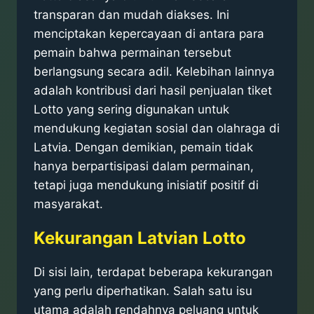
transparan dan mudah diakses. Ini
menciptakan kepercayaan di antara para
pemain bahwa permainan tersebut
berlangsung secara adil. Kelebihan lainnya
adalah kontribusi dari hasil penjualan tiket
Lotto yang sering digunakan untuk
mendukung kegiatan sosial dan olahraga di
Latvia. Dengan demikian, pemain tidak
hanya berpartisipasi dalam permainan,
tetapi juga mendukung inisiatif positif di
masyarakat.
Kekurangan Latvian Lotto
Di sisi lain, terdapat beberapa kekurangan
yang perlu diperhatikan. Salah satu isu
utama adalah rendahnya peluang untuk