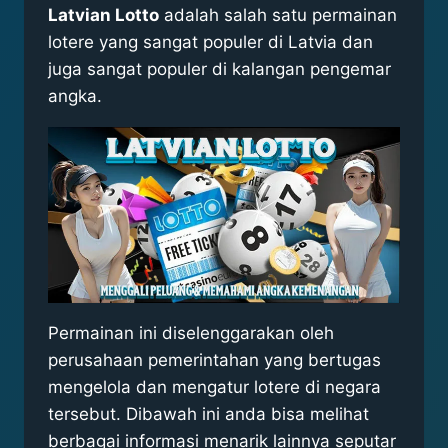
Latvian Lotto
adalah salah satu permainan
lotere yang sangat populer di Latvia dan
juga sangat populer di kalangan pengemar
angka.
Permainan ini diselenggarakan oleh
perusahaan pemerintahan yang bertugas
mengelola dan mengatur lotere di negara
tersebut. Dibawah ini anda bisa melihat
berbagai informasi menarik lainnya seputar