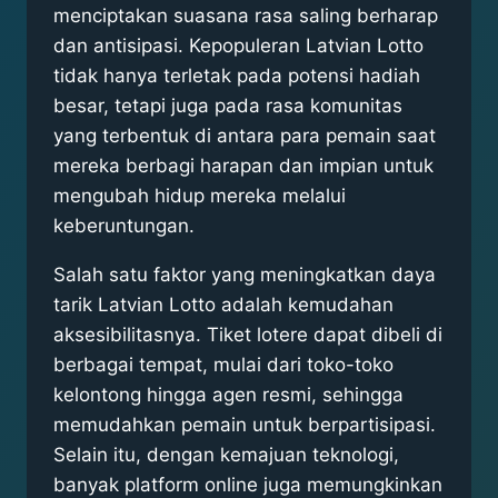
menciptakan suasana rasa saling berharap
dan antisipasi. Kepopuleran Latvian Lotto
tidak hanya terletak pada potensi hadiah
besar, tetapi juga pada rasa komunitas
yang terbentuk di antara para pemain saat
mereka berbagi harapan dan impian untuk
mengubah hidup mereka melalui
keberuntungan.
Salah satu faktor yang meningkatkan daya
tarik Latvian Lotto adalah kemudahan
aksesibilitasnya. Tiket lotere dapat dibeli di
berbagai tempat, mulai dari toko-toko
kelontong hingga agen resmi, sehingga
memudahkan pemain untuk berpartisipasi.
Selain itu, dengan kemajuan teknologi,
banyak platform online juga memungkinkan