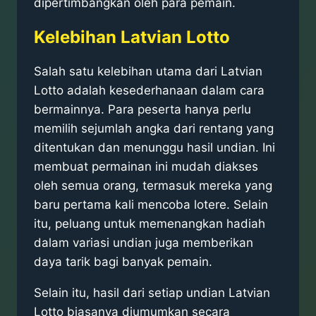
dipertimbangkan oleh para pemain.
Kelebihan Latvian Lotto
Salah satu kelebihan utama dari Latvian
Lotto adalah kesederhanaan dalam cara
bermainnya. Para peserta hanya perlu
memilih sejumlah angka dari rentang yang
ditentukan dan menunggu hasil undian. Ini
membuat permainan ini mudah diakses
oleh semua orang, termasuk mereka yang
baru pertama kali mencoba lotere. Selain
itu, peluang untuk memenangkan hadiah
dalam variasi undian juga memberikan
daya tarik bagi banyak pemain.
Selain itu, hasil dari setiap undian Latvian
Lotto biasanya diumumkan secara