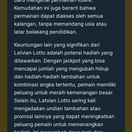
Kemudahan ini juga berarti bahwa
permainan dapat diakses oleh semua
kalangan, tanpa memandang usia atau
latar belakang pendidikan.
Keuntungan lain yang signifikan dari
Latvian Lotto adalah potensi hadiah yang
ditawarkan. Dengan jackpot yang bisa
mencapai jumlah yang mengubah hidup
dan hadiah-hadiah tambahan untuk
kombinasi angka tertentu, pemain memiliki
peluang untuk meraih kemenangan besar.
Selain itu, Latvian Lotto sering kali
mengadakan undian tambahan atau
promosi lainnya yang dapat meningkatkan
peluang pemain untuk memenangkan