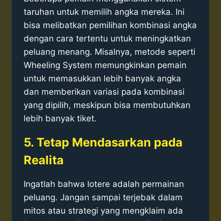
taruhan untuk memilih angka mereka. Ini
bisa melibatkan pemilihan kombinasi angka
dengan cara tertentu untuk meningkatkan
peluang menang. Misalnya, metode seperti
Wheeling System memungkinkan pemain
untuk memasukkan lebih banyak angka
dan memberikan variasi pada kombinasi
yang dipilih, meskipun bisa membutuhkan
lebih banyak tiket.
5. Tetap Mendasarkan pada
Realita
Ingatlah bahwa lotere adalah permainan
peluang. Jangan sampai terjebak dalam
mitos atau strategi yang mengklaim ada