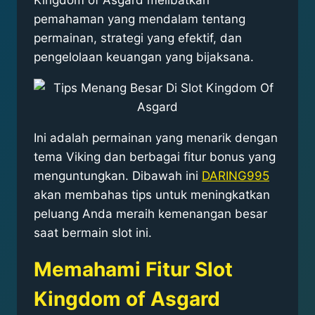
Kingdom of Asgard melibatkan
pemahaman yang mendalam tentang
permainan, strategi yang efektif, dan
pengelolaan keuangan yang bijaksana.
Ini adalah permainan yang menarik dengan
tema Viking dan berbagai fitur bonus yang
menguntungkan. Dibawah ini
DARING995
akan membahas tips untuk meningkatkan
peluang Anda meraih kemenangan besar
saat bermain slot ini.
Memahami Fitur Slot
Kingdom of Asgard