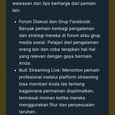
wawasan dan tips berharga dari pemain
lain.
Forum Diskusi dan Grup Facebook:
Banyak pemain berbagi pengalaman
dan strategi mereka di forum atau grup
media sosial. Pelajari dari pengalaman
orang lain dan coba terapkan hal-hal
yang relevan dengan gaya bermain
Anda.
Ikuti Streaming Live: Menonton pemain
profesional melalui platform streaming
bisa memberi Anda ide tentang
bagaimana permainan dioptimalkan,
termasuk momen ketika mereka
menggunakan fitur dan penyesuaian
taruhan.