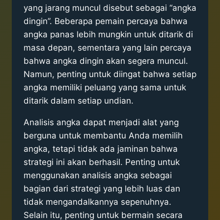
yang jarang muncul disebut sebagai “angka
dingin”. Beberapa pemain percaya bahwa
angka panas lebih mungkin untuk ditarik di
masa depan, sementara yang lain percaya
bahwa angka dingin akan segera muncul.
Namun, penting untuk diingat bahwa setiap
angka memiliki peluang yang sama untuk
ditarik dalam setiap undian.
Analisis angka dapat menjadi alat yang
berguna untuk membantu Anda memilih
angka, tetapi tidak ada jaminan bahwa
strategi ini akan berhasil. Penting untuk
menggunakan analisis angka sebagai
bagian dari strategi yang lebih luas dan
tidak mengandalkannya sepenuhnya.
Selain itu, penting untuk bermain secara