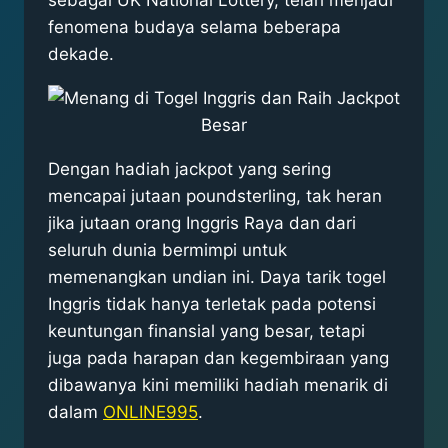
sebagai UK National Lottery, telah menjadi
fenomena budaya selama beberapa
dekade.
Dengan hadiah jackpot yang sering
mencapai jutaan poundsterling, tak heran
jika jutaan orang Inggris Raya dan dari
seluruh dunia bermimpi untuk
memenangkan undian ini. Daya tarik togel
Inggris tidak hanya terletak pada potensi
keuntungan finansial yang besar, tetapi
juga pada harapan dan kegembiraan yang
dibawanya kini memiliki hadiah menarik di
dalam
ONLINE995
.