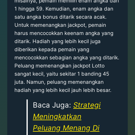
misalnya, pemain memilih enam angka dari
1 hingga 59. Kemudian, enam angka dan
satu angka bonus ditarik secara acak.
Untuk memenangkan jackpot, pemain
harus mencocokkan keenam angka yang
ditarik. Hadiah yang lebih kecil juga
diberikan kepada pemain yang
mencocokkan sebagian angka yang ditarik.
Peluang memenangkan jackpot Lotto
sangat kecil, yaitu sekitar 1 banding 45
juta. Namun, peluang memenangkan
hadiah yang lebih kecil jauh lebih besar.
Baca Juga:
Strategi
Meningkatkan
Peluang Menang Di