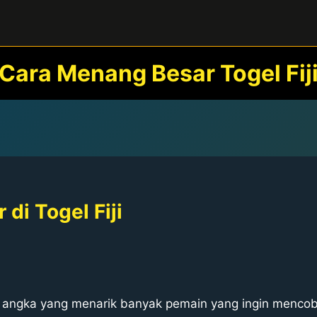
Cara Menang Besar Togel Fij
i Togel Fiji
an angka yang menarik banyak pemain yang ingin menc