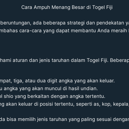
keberuntungan, ada beberapa strategi dan pendekatan 
embahas cara-cara yang dapat membantu Anda meraih k
ami aturan dan jenis taruhan dalam Togel Fiji. Bebera
at, tiga, atau dua digit angka yang akan keluar.
 angka yang akan muncul di hasil undian.
l shio yang berkaitan dengan angka tertentu.
akan keluar di posisi tertentu, seperti as, kop, kepala,
a bisa memilih jenis taruhan yang paling sesuai dengan