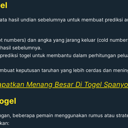
el
ta hasil undian sebelumnya untuk membuat prediksi a
ot numbers) dan angka yang jarang keluar (cold number
 hasil sebelumnya.
i prediksi togel untuk membantu dalam perhitungan pelu
membuat keputusan taruhan yang lebih cerdas dan meni
apatkan Menang Besar Di Togel Spanyo
ogel
ngan, beberapa pemain menggunakan rumus atau strate
kan: