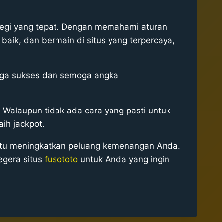
tegi yang tepat. Dengan memahami aturan
baik, dan bermain di situs yang terpercaya,
moga sukses dan semoga angka
. Walaupun tidak ada cara yang pasti untuk
ih jackpot.
antu meningkatkan peluang kemenangan Anda.
egera situs
fusototo
untuk Anda yang ingin