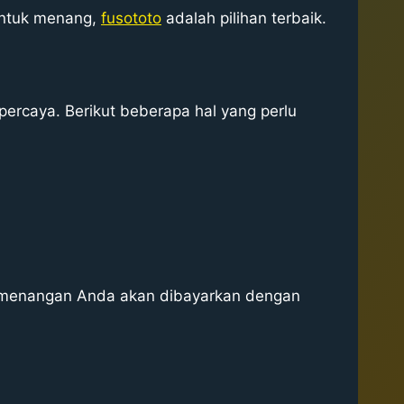
untuk menang,
fusototo
adalah pilihan terbaik.
ercaya. Berikut beberapa hal yang perlu
kemenangan Anda akan dibayarkan dengan