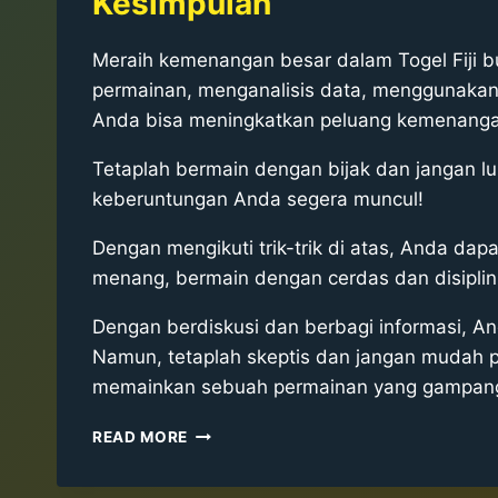
Kesimpulan
Meraih kemenangan besar dalam Togel Fiji b
permainan, menganalisis data, menggunakan s
Anda bisa meningkatkan peluang kemenang
Tetaplah bermain dengan bijak dan jangan 
keberuntungan Anda segera muncul!
Dengan mengikuti trik-trik di atas, Anda d
menang, bermain dengan cerdas dan disiplin
Dengan berdiskusi dan berbagi informasi, 
Namun, tetaplah skeptis dan jangan mudah pe
memainkan sebuah permainan yang gampan
CARA
READ MORE
AMPUH
MENANG