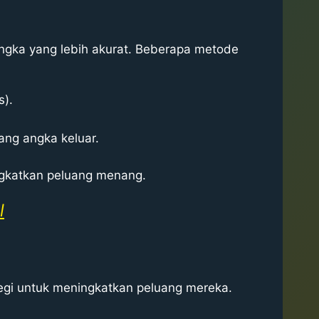
ngka yang lebih akurat. Beberapa metode
s).
ang angka keluar.
ngkatkan peluang menang.
l
gi untuk meningkatkan peluang mereka.