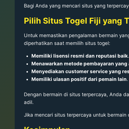
Bagi Anda yang mencari situs yang terperc
Pilih Situs Togel Fiji yang
Untuk memastikan pengalaman bermain yang a
diperhatikan saat memilih situs togel:
Memiliki lisensi resmi dan reputasi baik
Menawarkan metode pembayaran yang 
Menyediakan customer service yang re
Memiliki ulasan positif dari pemain lain
.
Dengan bermain di situs terpercaya, Anda 
adil.
Jika mencari situs terpercaya untuk bermai