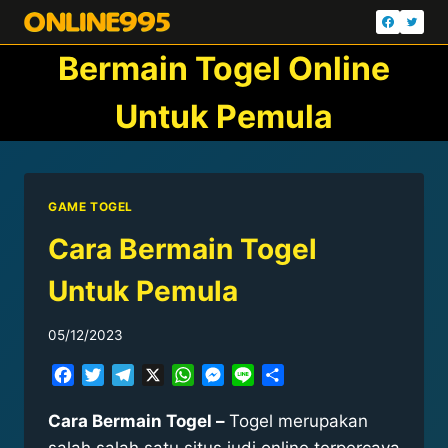
Skip
to
Bermain Togel Online
content
Untuk Pemula
GAME TOGEL
Cara Bermain Togel
Untuk Pemula
05/12/2023
Facebook
Twitter
Telegram
X
WhatsApp
Messenger
Line
Share
Cara Bermain Togel –
Togel merupakan