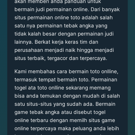
akan memberi anda panduan untuk
bermain judi permainan online. Dari banyak
situs permainan online toto adalah salah
satu nya permainan tebak angka yang
tidak kalah besar dengan permainan judi
lainnya. Berkat kerja keras tim dan
perusahaan menjadi naik hingga menjadi
situs terbaik, tergacor dan terpercaya.
Kami membahas cara bermain toto onlline,
termasuk tempat bermain toto. Permainan
togel ata toto onlline sekarang memang
bisa anda temukan dengan mudah di salah
satu situs-situs yang sudah ada. Bermain
game tebak angka atau disebut togel
online terbaru dengan memilh situs game
online terpercaya maka peluang anda lebih