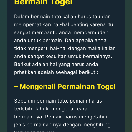
Bermain Togel
Dalam bermain toto kalian harus tau dan
memperhatikan hal-hal penting karena itu
sangat membantu anda mempermudah
anda untuk bermain. Dan apabila anda
tidak mengerti hal-hal dengan maka kalian
anda sangat kesulitan untuk bermainnya.
Berikut adalah hal yang harus anda
prhatikan adalah seebagai berikut :
– Mengenali Permainan Togel
Sebelum bermain toto, pemain harus
terlebih dahulu mengenali cara
bermainnya. Pemain harus mengetahui
jenis permainan nya dengan menghitung