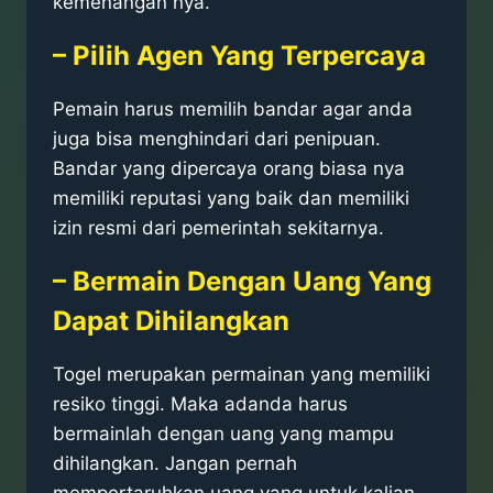
kemenangan nya.
– Pilih Agen Yang Terpercaya
Pemain harus memilih bandar agar anda
juga bisa menghindari dari penipuan.
Bandar yang dipercaya orang biasa nya
memiliki reputasi yang baik dan memiliki
izin resmi dari pemerintah sekitarnya.
– Bermain Dengan Uang Yang
Dapat Dihilangkan
Togel merupakan permainan yang memiliki
resiko tinggi. Maka adanda harus
bermainlah dengan uang yang mampu
dihilangkan. Jangan pernah