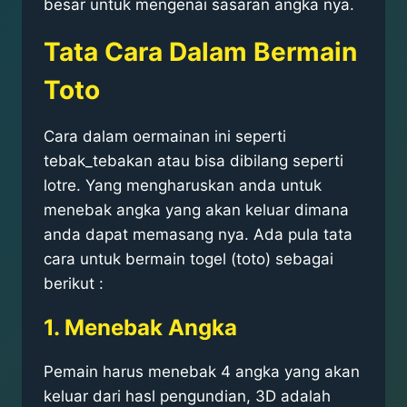
besar untuk mengenai sasaran angka nya.
Tata Cara Dalam Bermain
Toto
Cara dalam oermainan ini seperti
tebak_tebakan atau bisa dibilang seperti
lotre. Yang mengharuskan anda untuk
menebak angka yang akan keluar dimana
anda dapat memasang nya. Ada pula tata
cara untuk bermain togel (toto) sebagai
berikut :
1. Menebak Angka
Pemain harus menebak 4 angka yang akan
keluar dari hasl pengundian, 3D adalah