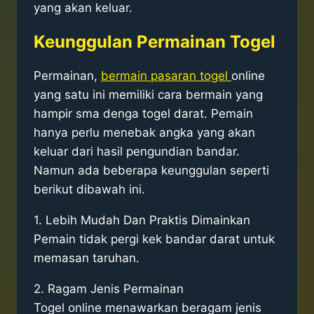
yang akan keluar.
Keunggulan Permainan Togel
Permainan,
bermain pasaran togel
online
yang satu ini memiliki cara bermain yang
hampir sma denga togel darat. Pemain
hanya perlu menebak angka yang akan
keluar dari hasil pengundian bandar.
Namun ada beberapa keunggulan seperti
berikut dibawah ini.
1. Lebih Mudah Dan Praktis Dimainkan
Pemain tidak pergi kek bandar darat untuk
memasan taruhan.
2. Ragam Jenis Permainan
Togel online menawarkan beragam jenis