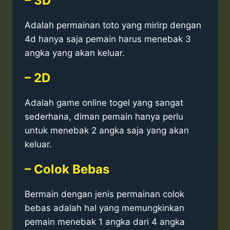
– 3D
Adalah permainan toto yang mirirp dengan
4d hanya saja pemain harus menebak 3
angka yang akan keluar.
– 2D
Adalah game online togel yang sangat
sederhana, diman pemain hanya perlu
untuk menebak 2 angka saja yang akan
keluar.
– Colok Bebas
Bermain dengan jenis permainan colok
bebas adalah hal yang memungkinkan
pemain menebak 1 angka dari 4 angka