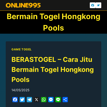
Skip
to
Bermain Togel Hongkong
content
Pools
GAME TOGEL
BERASTOGEL – Cara Jitu
Bermain Togel Hongkong
Pools
14/05/2025
Facebook
Twitter
Telegram
X
WhatsApp
Messenger
Line
Share