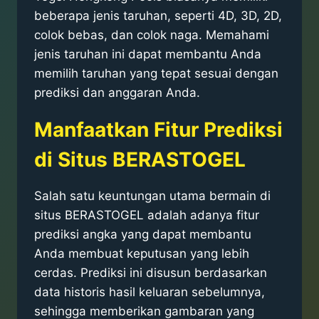
beberapa jenis taruhan, seperti 4D, 3D, 2D,
colok bebas, dan colok naga. Memahami
jenis taruhan ini dapat membantu Anda
memilih taruhan yang tepat sesuai dengan
prediksi dan anggaran Anda.
Manfaatkan Fitur Prediksi
di Situs BERASTOGEL
Salah satu keuntungan utama bermain di
situs BERASTOGEL adalah adanya fitur
prediksi angka yang dapat membantu
Anda membuat keputusan yang lebih
cerdas. Prediksi ini disusun berdasarkan
data historis hasil keluaran sebelumnya,
sehingga memberikan gambaran yang