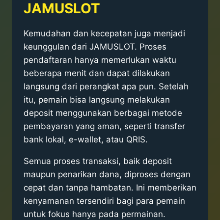
JAMUSLOT
Kemudahan dan kecepatan juga menjadi
keunggulan dari JAMUSLOT. Proses
pendaftaran hanya memerlukan waktu
beberapa menit dan dapat dilakukan
langsung dari perangkat apa pun. Setelah
itu, pemain bisa langsung melakukan
deposit menggunakan berbagai metode
pembayaran yang aman, seperti transfer
bank lokal, e-wallet, atau QRIS.
Semua proses transaksi, baik deposit
maupun penarikan dana, diproses dengan
cepat dan tanpa hambatan. Ini memberikan
kenyamanan tersendiri bagi para pemain
untuk fokus hanya pada permainan.