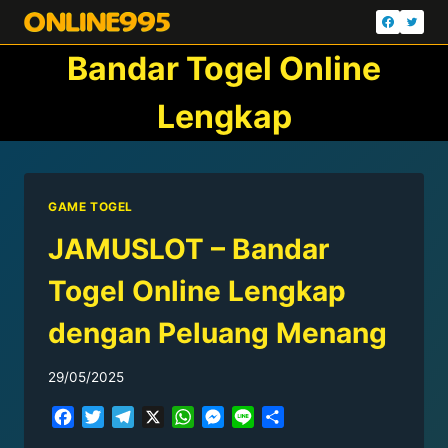
Skip
to
Bandar Togel Online
content
Lengkap
GAME TOGEL
JAMUSLOT – Bandar
Togel Online Lengkap
dengan Peluang Menang
29/05/2025
Facebook
Twitter
Telegram
X
WhatsApp
Messenger
Line
Share