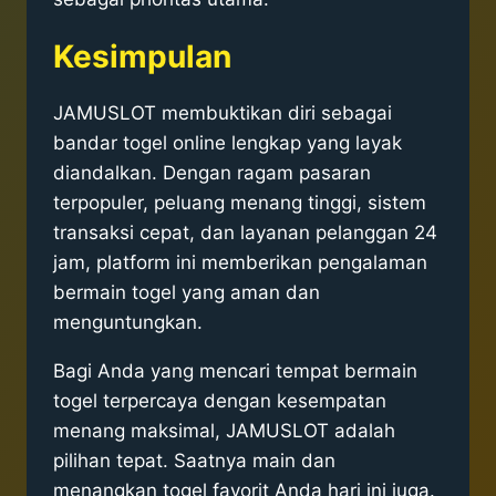
Kesimpulan
JAMUSLOT membuktikan diri sebagai
bandar togel online lengkap yang layak
diandalkan. Dengan ragam pasaran
terpopuler, peluang menang tinggi, sistem
transaksi cepat, dan layanan pelanggan 24
jam, platform ini memberikan pengalaman
bermain togel yang aman dan
menguntungkan.
Bagi Anda yang mencari tempat bermain
togel terpercaya dengan kesempatan
menang maksimal, JAMUSLOT adalah
pilihan tepat. Saatnya main dan
menangkan togel favorit Anda hari ini juga.