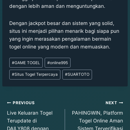
dengan lebih aman dan menguntungkan.
Dengan jackpot besar dan sistem yang solid,
situs ini menjadi pilihan menarik bagi siapa pun
yang ingin merasakan pengalaman bermain
togel online yang modern dan memuaskan.
Post
#
GAME TOGEL
#
online995
Tags:
#
Situs Togel Terpercaya
#
SUARTOTO
Post
PREVIOUS
NEXT
Live Keluaran Togel
PAHINGWIN, Platform
navigation
Terupdate di
Togel Online Aman
DAILY808 dengan
Sistem Terverifikasi