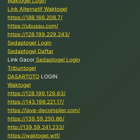
Waktogel Login
Link Alternatif Waktogel
https://188.166.208.7/
https://ubussu.com/
https://128.199.229.243/
Sedaptogel Login
Sedaptogel Daftar
Link Gacor
Sedaptogel Login
Tribuntogel
DASARTOTO
LOGIN
Waktogel
https://128.199.129.63/
https://143.198.221.17/
https://java-decompiler.com/
https://139.59.250.86/
http://139.59.241.233/
https://waktogel.wtf/