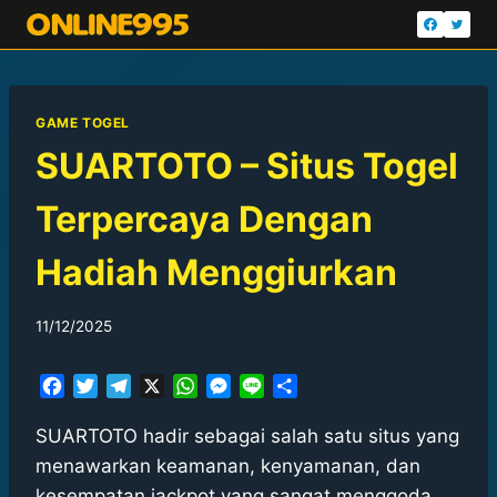
Skip
to
content
GAME TOGEL
SUARTOTO – Situs Togel
Terpercaya Dengan
Hadiah Menggiurkan
By
11/12/2025
admincgmbling
F
T
T
X
W
M
L
S
a
w
e
h
e
i
h
c
i
l
a
s
n
a
SUARTOTO hadir sebagai salah satu situs yang
e
t
e
t
s
e
r
menawarkan keamanan, kenyamanan, dan
b
t
g
s
e
e
kesempatan jackpot yang sangat menggoda