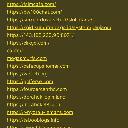
https://fsimcafe.com/
https://bw100chat.com/
https://smkcordova.sch.id/slot-dana/
https://kpid.sumutprov.go.id/system/penjaou/
https://143.198.220.90:8071/
https://clixgo.com/
captogel
megasmurfs.com
https://cafecupshomer.com
https://webch.org
https://golferse.com
https://fourpercenthq.com
https://dorahokilogin.land
https://dorahoki88.land
https://r-hydrau-lemans.com
https://tabooblogs.info
https://sweetdreamears.com