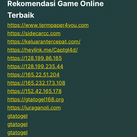
Rekomendasi Game Online
Terbaik
https://www.termpaper4you.com
https://sidecarcc.com
https://keluarantercepat.com/
https://heylink.me/Captgl4d/
https://128.199.86.165
https://128.199.235.44
https://165.22.51.204
https://165.232.173.108
https://152.42.165.178
https://gtatogel168.org
https://juraganoli.com
gtatogel
gtatogel
gtatogel