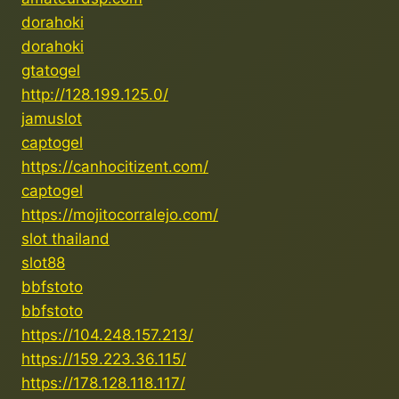
dorahoki
dorahoki
gtatogel
http://128.199.125.0/
jamuslot
captogel
https://canhocitizent.com/
captogel
https://mojitocorralejo.com/
slot thailand
slot88
bbfstoto
bbfstoto
https://104.248.157.213/
https://159.223.36.115/
https://178.128.118.117/