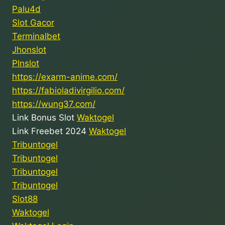
Palu4d
Slot Gacor
Terminalbet
Jhonslot
Plnslot
https://exarm-anime.com/
https://fabioladivirgilio.com/
https://wung37.com/
Link Bonus Slot
Waktogel
Link Freebet 2024
Waktogel
Tribuntogel
Tribuntogel
Tribuntogel
Tribuntogel
Slot88
Waktogel