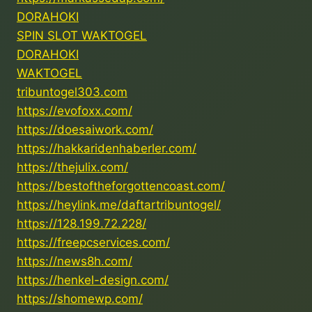
DORAHOKI
SPIN SLOT WAKTOGEL
DORAHOKI
WAKTOGEL
tribuntogel303.com
https://evofoxx.com/
https://doesaiwork.com/
https://hakkaridenhaberler.com/
https://thejulix.com/
https://bestoftheforgottencoast.com/
https://heylink.me/daftartribuntogel/
https://128.199.72.228/
https://freepcservices.com/
https://news8h.com/
https://henkel-design.com/
https://shomewp.com/