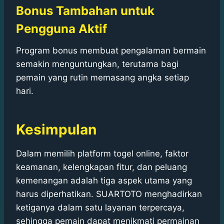
Bonus Tambahan untuk
Pengguna Aktif
Program bonus membuat pengalaman bermain
semakin menguntungkan, terutama bagi
pemain yang rutin memasang angka setiap
hari.
Kesimpulan
Dalam memilih platform togel online, faktor
keamanan, kelengkapan fitur, dan peluang
kemenangan adalah tiga aspek utama yang
harus diperhatikan. SUARTOTO menghadirkan
ketiganya dalam satu layanan terpercaya,
sehingga pemain dapat menikmati permainan