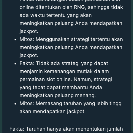
online ditentukan oleh RNG, sehingga tidak
ada waktu tertentu yang akan
meningkatkan peluang Anda mendapatkan
jackpot.
Mitos: Menggunakan strategi tertentu akan
meningkatkan peluang Anda mendapatkan
jackpot.
Fakta: Tidak ada strategi yang dapat
menjamin kemenangan mutlak dalam
permainan slot online. Namun, strategi
yang tepat dapat membantu Anda
meningkatkan peluang menang.
Mitos: Memasang taruhan yang lebih tinggi
akan mendapatkan jackpot
Fakta: Taruhan hanya akan menentukan jumlah