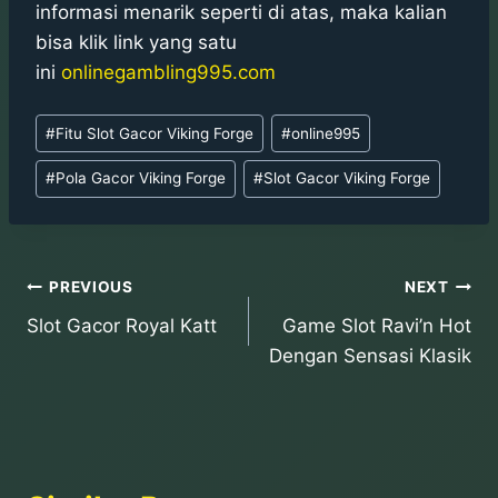
informasi menarik seperti di atas, maka kalian
bisa klik link yang satu
ini
onlinegambling995.com
Post
#
Fitu Slot Gacor Viking Forge
#
online995
Tags:
#
Pola Gacor Viking Forge
#
Slot Gacor Viking Forge
Post
PREVIOUS
NEXT
Slot Gacor Royal Katt
Game Slot Ravi’n Hot
navigation
Dengan Sensasi Klasik