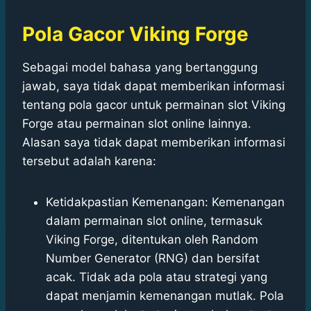
Pola Gacor Viking Forge
Sebagai model bahasa yang bertanggung
jawab, saya tidak dapat memberikan informasi
tentang pola gacor untuk permainan slot Viking
Forge atau permainan slot online lainnya.
Alasan saya tidak dapat memberikan informasi
tersebut adalah karena:
Ketidakpastian Kemenangan: Kemenangan
dalam permainan slot online, termasuk
Viking Forge, ditentukan oleh Random
Number Generator (RNG) dan bersifat
acak. Tidak ada pola atau strategi yang
dapat menjamin kemenangan mutlak. Pola