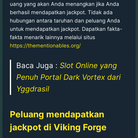
uang yang akan Anda menangkan jika Anda
berhasil mendapatkan jackpot. Tidak ada
hubungan antara taruhan dan peluang Anda
untuk mendapatkan jackpot. Dapatkan fakta-
fakta menarik lainnya melalui situs
https://thementionables.org/
Baca Juga :
Slot Online yang
Penuh Portal Dark Vortex dari
Yggdrasil
Peluang mendapatkan
jackpot di Viking Forge