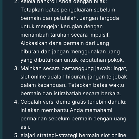
Kelola bankroll Anda dengan bijak:
Tetapkan batas pengeluaran sebelum
bermain dan patuhilah. Jangan tergoda
untuk mengejar kerugian dengan
menambah taruhan secara impulsif.
Alokasikan dana bermain dari uang
hiburan dan jangan menggunakan uang
yang dibutuhkan untuk kebutuhan pokok.
Mainkan secara bertanggung jawab:
Ingat,
slot online adalah hiburan, jangan terjebak
dalam kecanduan. Tetapkan batas waktu
bermain dan istirahatlah secara berkala.
Cobalah versi demo gratis terlebih dahulu:
Ini akan membantu Anda memahami
permainan sebelum bermain dengan uang
asli.
elajari strategi-strategi bermain slot online