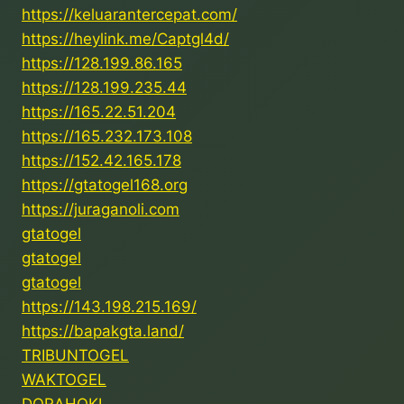
https://keluarantercepat.com/
https://heylink.me/Captgl4d/
https://128.199.86.165
https://128.199.235.44
https://165.22.51.204
https://165.232.173.108
https://152.42.165.178
https://gtatogel168.org
https://juraganoli.com
gtatogel
gtatogel
gtatogel
https://143.198.215.169/
https://bapakgta.land/
TRIBUNTOGEL
WAKTOGEL
DORAHOKI