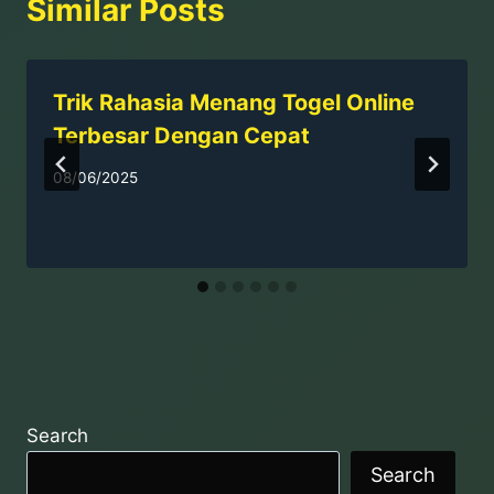
Similar Posts
Trik Rahasia Menang Togel Online
Terbesar Dengan Cepat
08/06/2025
Search
Search