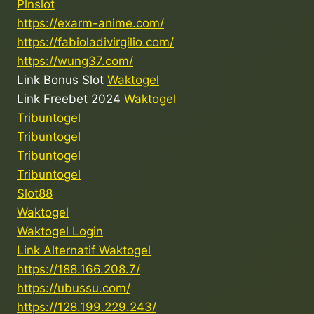
Plnslot
https://exarm-anime.com/
https://fabioladivirgilio.com/
https://wung37.com/
Link Bonus Slot
Waktogel
Link Freebet 2024
Waktogel
Tribuntogel
Tribuntogel
Tribuntogel
Tribuntogel
Slot88
Waktogel
Waktogel Login
Link Alternatif Waktogel
https://188.166.208.7/
https://ubussu.com/
https://128.199.229.243/