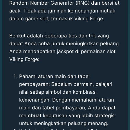
Random Number Generator (RNG) dan bersifat
acak. Tidak ada jaminan kemenangan mutlak
dalam game slot, termasuk Viking Forge.
Berikut adalah beberapa tips dan trik yang
dapat Anda coba untuk meningkatkan peluang
Anda mendapatkan jackpot di permainan slot
Viking Forge:
Pahami aturan main dan tabel
pembayaran: Sebelum bermain, pelajari
nilai setiap simbol dan kombinasi
kemenangan. Dengan memahami aturan
main dan tabel pembayaran, Anda dapat
membuat keputusan yang lebih strategis
untuk meningkatkan peluang menang.