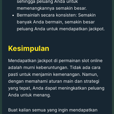
sehingga peluang Anda untuk
memenangkannya semakin besar.
Bermainlah secara konsisten: Semakin
banyak Anda bermain, semakin besar
peluang Anda untuk mendapatkan jackpot.
Kesimpulan
Mendapatkan jackpot di permainan slot online
adalah murni keberuntungan. Tidak ada cara
pasti untuk menjamin kemenangan. Namun,
dengan memahami aturan main dan strategi
yang tepat, Anda dapat meningkatkan peluang
Anda untuk menang.
Buat kalian semua yang ingin mendapatkan