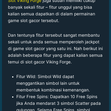
Slot Viking Forge
juga sudah memiliki cukup
banyak sekali fitur – fitur unggul yang bisa
kalian semua dapatkan di dalam permainan
game slot gacor tersebut.
Dan tentunya fitur tersebut sangat membantu
sekali untuk anda semua memperoleh jackpot
di game slot gacor yang satu ini. Nah berikut ini
adalah beberapa fitur yang dapat kalian semua
temui di slot gacor Viking Forge.
Fitur Wild: Simbol Wild dapat
menggantikan simbol lain untuk
membentuk kombinasi kemenangan.
Fitur Free Spins: Dapatkan 10 Free Spins
jika Anda mendarat 3 simbol Scatter pada
gulungan. Selama Free Spins, simbol