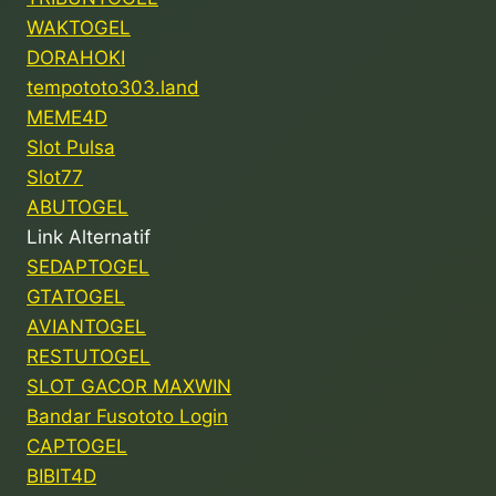
WAKTOGEL
DORAHOKI
tempototo303.land
MEME4D
Slot Pulsa
Slot77
ABUTOGEL
Link Alternatif
SEDAPTOGEL
GTATOGEL
AVIANTOGEL
RESTUTOGEL
SLOT GACOR MAXWIN
Bandar Fusototo Login
CAPTOGEL
BIBIT4D