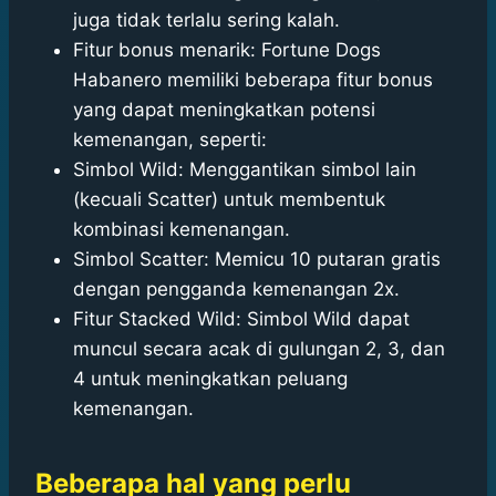
juga tidak terlalu sering kalah.
Fitur bonus menarik: Fortune Dogs
Habanero memiliki beberapa fitur bonus
yang dapat meningkatkan potensi
kemenangan, seperti:
Simbol Wild: Menggantikan simbol lain
(kecuali Scatter) untuk membentuk
kombinasi kemenangan.
Simbol Scatter: Memicu 10 putaran gratis
dengan pengganda kemenangan 2x.
Fitur Stacked Wild: Simbol Wild dapat
muncul secara acak di gulungan 2, 3, dan
4 untuk meningkatkan peluang
kemenangan.
Beberapa hal yang perlu