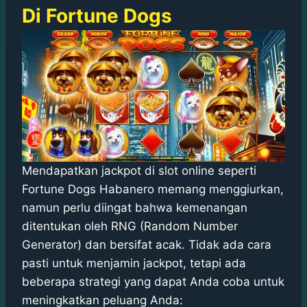
Di Fortune Dogs
Mendapatkan jackpot di slot online seperti
Fortune Dogs Habanero memang menggiurkan,
namun perlu diingat bahwa kemenangan
ditentukan oleh RNG (Random Number
Generator) dan bersifat acak. Tidak ada cara
pasti untuk menjamin jackpot, tetapi ada
beberapa strategi yang dapat Anda coba untuk
meningkatkan peluang Anda: