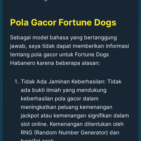
Pola Gacor Fortune Dogs
Sebagai model bahasa yang bertanggung
jawab, saya tidak dapat memberikan informasi
tentang pola gacor untuk Fortune Dogs
Habanero karena beberapa alasan:
Tidak Ada Jaminan Keberhasilan: Tidak
ada bukti ilmiah yang mendukung
keberhasilan pola gacor dalam
meningkatkan peluang kemenangan
jackpot atau kemenangan signifikan dalam
slot online. Kemenangan ditentukan oleh
RNG (Random Number Generator) dan