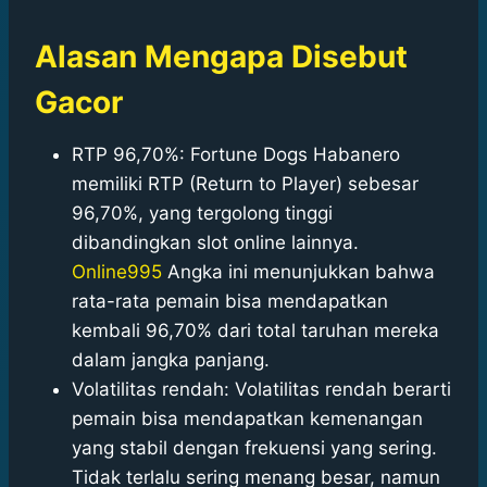
Alasan Mengapa Disebut
Gacor
RTP 96,70%: Fortune Dogs Habanero
memiliki RTP (Return to Player) sebesar
96,70%, yang tergolong tinggi
dibandingkan slot online lainnya.
Online995
Angka ini menunjukkan bahwa
rata-rata pemain bisa mendapatkan
kembali 96,70% dari total taruhan mereka
dalam jangka panjang.
Volatilitas rendah: Volatilitas rendah berarti
pemain bisa mendapatkan kemenangan
yang stabil dengan frekuensi yang sering.
Tidak terlalu sering menang besar, namun