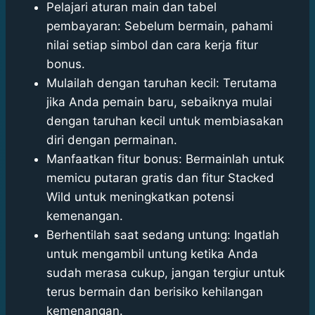
Pelajari aturan main dan tabel
pembayaran: Sebelum bermain, pahami
nilai setiap simbol dan cara kerja fitur
bonus.
Mulailah dengan taruhan kecil: Terutama
jika Anda pemain baru, sebaiknya mulai
dengan taruhan kecil untuk membiasakan
diri dengan permainan.
Manfaatkan fitur bonus: Bermainlah untuk
memicu putaran gratis dan fitur Stacked
Wild untuk meningkatkan potensi
kemenangan.
Berhentilah saat sedang untung: Ingatlah
untuk mengambil untung ketika Anda
sudah merasa cukup, jangan tergiur untuk
terus bermain dan berisiko kehilangan
kemenangan.