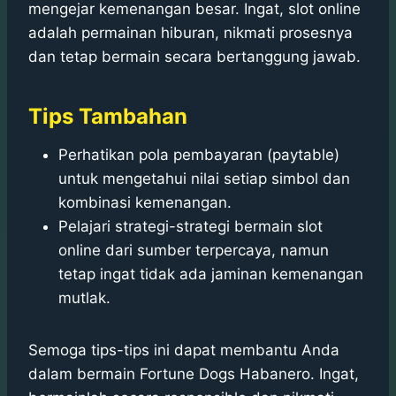
mengejar kemenangan besar. Ingat, slot online
adalah permainan hiburan, nikmati prosesnya
dan tetap bermain secara bertanggung jawab.
Tips Tambahan
Perhatikan pola pembayaran (paytable)
untuk mengetahui nilai setiap simbol dan
kombinasi kemenangan.
Pelajari strategi-strategi bermain slot
online dari sumber terpercaya, namun
tetap ingat tidak ada jaminan kemenangan
mutlak.
Semoga tips-tips ini dapat membantu Anda
dalam bermain Fortune Dogs Habanero. Ingat,