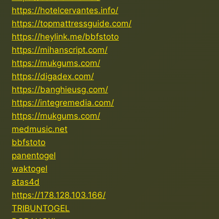
https://hotelcervantes.info/
https://topmattressguide.com/
https://heylink.me/bbfstoto
https://mihanscript.com/
https://mukgums.com/
https://digadex.com/
https://banghieusg.com/
https://integremedia.com/
https://mukgums.com/
medmusic.net
bbfstoto
panentogel
waktogel
atas4d
https://178.128.103.166/
TRIBUNTOGEL