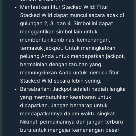
Manfaatkan fitur Stacked Wild: Fitur
Stacked Wild dapat muncul secara acak di
gulungan 2, 3, dan 4. Simbol ini dapat
menggantikan simbol lain untuk
membentuk kombinasi kemenangan,
termasuk jackpot. Untuk meningkatkan
peluang Anda untuk mendapatkan jackpot,
bermainlah dengan taruhan yang
memungkinkan Anda untuk memicu fitur
Stacked Wild secara lebih sering.
Bersabarlah: Jackpot adalah hadiah langka
yang membutuhkan kesabaran untuk
didapatkan. Jangan berharap untuk
mendapatkannya dalam waktu singkat.
Nikmati permainannya dan jangan terburu-
buru untuk mengejar kemenangan besar