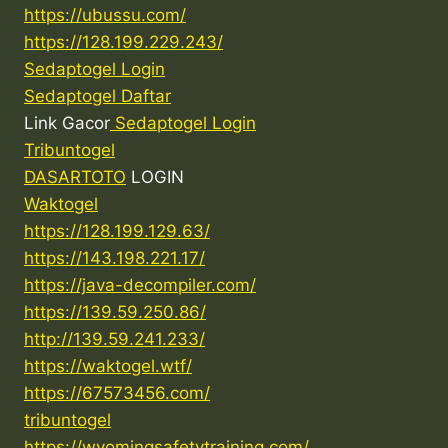
https://ubussu.com/
https://128.199.229.243/
Sedaptogel Login
Sedaptogel Daftar
Link Gacor
Sedaptogel Login
Tribuntogel
DASARTOTO
LOGIN
Waktogel
https://128.199.129.63/
https://143.198.221.17/
https://java-decompiler.com/
https://139.59.250.86/
http://139.59.241.233/
https://waktogel.wtf/
https://67573456.com/
tribuntogel
https://wyomingsafetytraining.com/