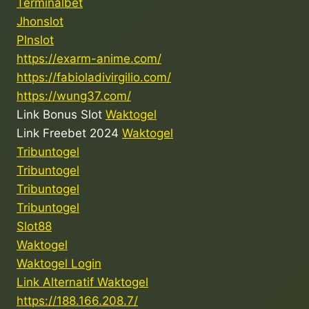
Terminalbet
Jhonslot
Plnslot
https://exarm-anime.com/
https://fabioladivirgilio.com/
https://wung37.com/
Link Bonus Slot
Waktogel
Link Freebet 2024
Waktogel
Tribuntogel
Tribuntogel
Tribuntogel
Tribuntogel
Slot88
Waktogel
Waktogel Login
Link Alternatif Waktogel
https://188.166.208.7/