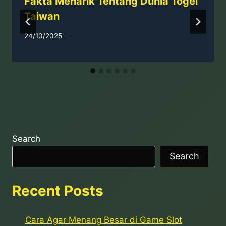
Fakta Menarik Tentang Dunia Togel
Taiwan
24/10/2025
Search
Search
Recent Posts
Cara Agar Menang Besar di Game Slot