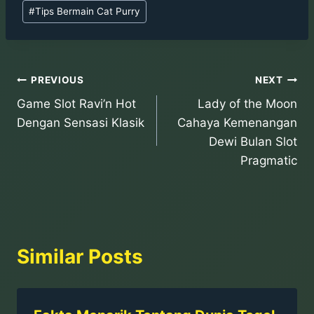
#
Tips Bermain Cat Purry
Post
PREVIOUS
NEXT
Game Slot Ravi’n Hot
Lady of the Moon
navigation
Dengan Sensasi Klasik
Cahaya Kemenangan
Dewi Bulan Slot
Pragmatic
Similar Posts