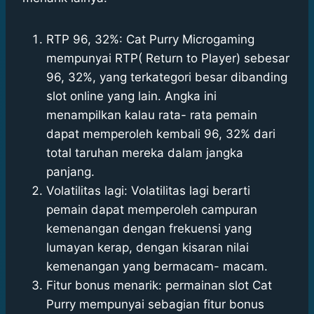
RTP 96, 32%: Cat Purry Microgaming
mempunyai RTP( Return to Player) sebesar
96, 32%, yang terkategori besar dibanding
slot online yang lain. Angka ini
menampilkan kalau rata- rata pemain
dapat memperoleh kembali 96, 32% dari
total taruhan mereka dalam jangka
panjang.
Volatilitas lagi: Volatilitas lagi berarti
pemain dapat memperoleh campuran
kemenangan dengan frekuensi yang
lumayan kerap, dengan kisaran nilai
kemenangan yang bermacam- macam.
Fitur bonus menarik: permainan slot Cat
Purry mempunyai sebagian fitur bonus