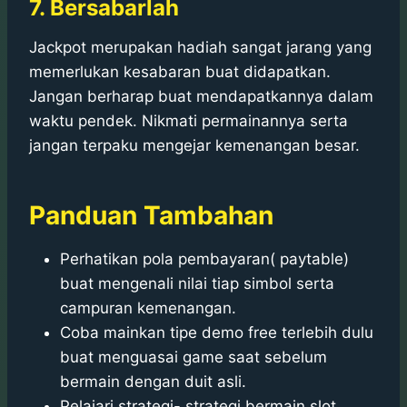
7. Bersabarlah
Jackpot merupakan hadiah sangat jarang yang
memerlukan kesabaran buat didapatkan.
Jangan berharap buat mendapatkannya dalam
waktu pendek. Nikmati permainannya serta
jangan terpaku mengejar kemenangan besar.
Panduan Tambahan
Perhatikan pola pembayaran( paytable)
buat mengenali nilai tiap simbol serta
campuran kemenangan.
Coba mainkan tipe demo free terlebih dulu
buat menguasai game saat sebelum
bermain dengan duit asli.
Pelajari strategi- strategi bermain slot