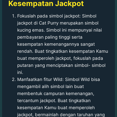
Kesempatan Jackpot
Fokuslah pada simbol jackpot: Simbol
jackpot di Cat Purry merupakan simbol
kucing emas. Simbol ini mempunyai nilai
pembayaran paling tinggi serta
kesempatan kemenangannya sangat
rendah. Buat tingkatkan kesempatan Kamu
buat memperoleh jackpot, fokuslah pada
putaran yang menciptakan simbol- simbol
ini.
Manfaatkan fitur Wild: Simbol Wild bisa
mengambil alih simbol lain buat
membentuk campuran kemenangan,
tercantum jackpot. Buat tingkatkan
kesempatan Kamu buat memperoleh
jackpot, bermainlah dengan taruhan yang