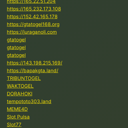
https://165.22.51.204
https://165.232.173.108
https://152.42.165.178
https://gtatogel168.org
https://juraganoli.com
gtatogel
gtatogel
gtatogel
https://143.198.215.169/
https://bapakgta.land/
TRIBUNTOGEL
WAKTOGEL
DORAHOKI
tempototo303.land
MEME4D
Slot Pulsa
Slot77