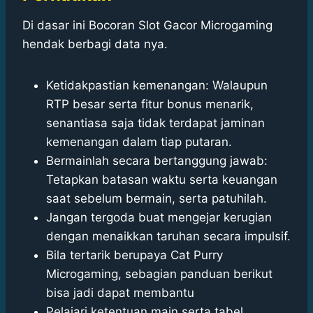
Di dasar ini Bocoran Slot Gacor Microgaming
hendak berbagi data nya.
Ketidakpastian kemenangan: Walaupun
RTP besar serta fitur bonus menarik,
senantiasa saja tidak terdapat jaminan
kemenangan dalam tiap putaran.
Bermainlah secara bertanggung jawab:
Tetapkan batasan waktu serta keuangan
saat sebelum bermain, serta patuhilah.
Jangan tergoda buat mengejar kerugian
dengan menaikkan taruhan secara impulsif.
Bila tertarik berupaya Cat Purry
Microgaming, sebagian panduan berikut
bisa jadi dapat membantu
Pelajari ketentuan main serta tabel