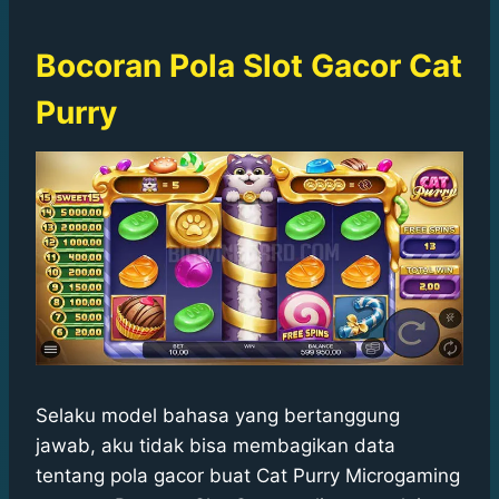
Bocoran Pola Slot Gacor Cat
Purry
Selaku model bahasa yang bertanggung
jawab, aku tidak bisa membagikan data
tentang pola gacor buat Cat Purry Microgaming