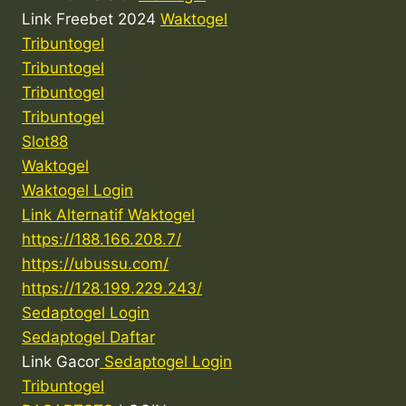
Link Freebet 2024
Waktogel
Tribuntogel
Tribuntogel
Tribuntogel
Tribuntogel
Slot88
Waktogel
Waktogel Login
Link Alternatif Waktogel
https://188.166.208.7/
https://ubussu.com/
https://128.199.229.243/
Sedaptogel Login
Sedaptogel Daftar
Link Gacor
Sedaptogel Login
Tribuntogel