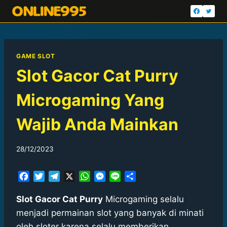
Skip
to
content
GAME SLOT
Slot Gacor Cat Purry
Microgaming Yang
Wajib Anda Mainkan
By
28/12/2023
admincgmbling
F
T
T
X
W
M
L
S
a
w
e
h
e
i
h
c
i
l
a
s
n
a
Slot Gacor Cat Purry
Microgaming selalu
e
t
e
t
s
e
r
menjadi permainan slot yang banyak di minati
b
t
g
s
e
e
oleh sloter karena selalu memberikan