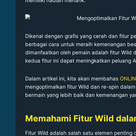
memiliki hadiah menarik.
b
t
g
s
e
e
o
e
r
A
n
o
r
a
p
g
k
m
p
e
r
Dikenal dengan grafis yang cerah dan fitur 
berbagai cara untuk meraih kemenangan besar
dimanfaatkan oleh pemain adalah fitur Wild 
kedua fitur ini dapat meningkatkan peluang 
Dalam artikel ini, kita akan membahas
ONLIN
mengoptimalkan fitur Wild dan re-spin dala
bermain yang lebih baik dan kemenangan yan
Memahami Fitur Wild dala
Fitur Wild adalah salah satu elemen penting