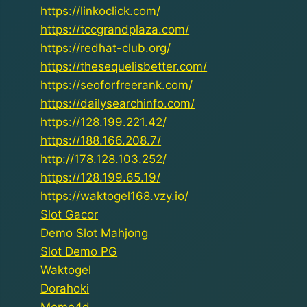
https://linkoclick.com/
https://tccgrandplaza.com/
https://redhat-club.org/
https://thesequelisbetter.com/
https://seoforfreerank.com/
https://dailysearchinfo.com/
https://128.199.221.42/
https://188.166.208.7/
http://178.128.103.252/
https://128.199.65.19/
https://waktogel168.vzy.io/
Slot Gacor
Demo Slot Mahjong
Slot Demo PG
Waktogel
Dorahoki