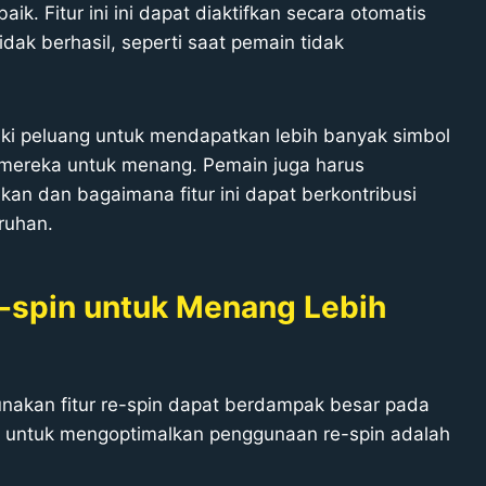
k. Fitur ini ini dapat diaktifkan secara otomatis
idak berhasil, seperti saat pemain tidak
ki peluang untuk mendapatkan lebih banyak simbol
mereka untuk menang. Pemain juga harus
an dan bagaimana fitur ini dapat berkontribusi
ruhan.
-spin untuk Menang Lebih
nakan fitur re-spin dapat berdampak besar pada
ra untuk mengoptimalkan penggunaan re-spin adalah