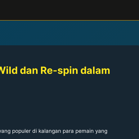
Wild dan Re-spin dalam
yang populer di kalangan para pemain yang