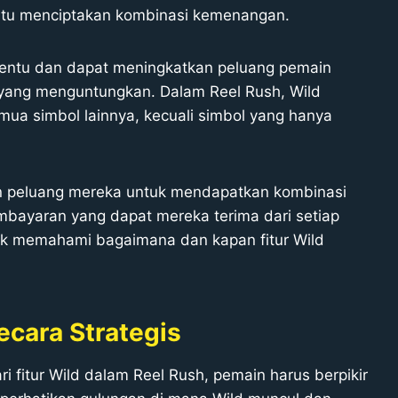
ntu menciptakan kombinasi kemenangan.
tentu dan dapat meningkatkan peluang pemain
yang menguntungkan. Dalam Reel Rush, Wild
ua simbol lainnya, kecuali simbol yang hanya
n peluang mereka untuk mendapatkan kombinasi
mbayaran yang dapat mereka terima dari setiap
tuk memahami bagaimana dan kapan fitur Wild
cara Strategis
fitur Wild dalam Reel Rush, pemain harus berpikir