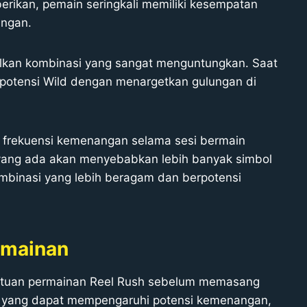
berikan, pemain seringkali memiliki kesempatan
ungan.
lkan kombinasi yang sangat menguntungkan. Saat
n potensi Wild dengan menargetkan gulungan di
n frekuensi kemenangan selama sesi bermain
d yang ada akan menyebabkan lebih banyak simbol
ombinasi yang lebih beragam dan berpotensi
rmainan
entuan permainan Reel Rush sebelum memasang
ran yang dapat mempengaruhi potensi kemenangan,