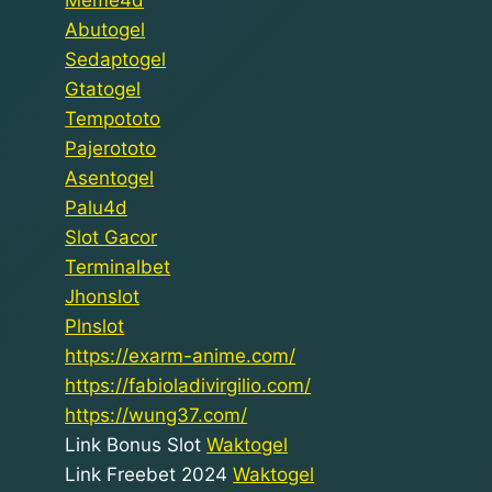
Meme4d
Abutogel
Sedaptogel
Gtatogel
Tempototo
Pajerototo
Asentogel
Palu4d
Slot Gacor
Terminalbet
Jhonslot
Plnslot
https://exarm-anime.com/
https://fabioladivirgilio.com/
https://wung37.com/
Link Bonus Slot
Waktogel
Link Freebet 2024
Waktogel