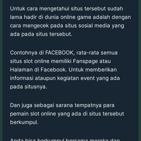
Untuk cara mengetahui situs tersebut sudah
lama hadir di dunia online game adalah dengan
cara mengecek pada situs sosial media yang
ada pada situs tersebut.
Contohnya di FACEBOOK, rata-rata semua
situs slot online memiliki Fanspage atau
Halaman di Facebook. Untuk memberikan
informasi ataupun kegiatan event yang ada
pada situsnya.
Dan juga sebagai sarana tempatnya para
pemain slot online yang ada di situs tersebut
berkumpul.
Anda bisa berkumpul bersama mereka dan