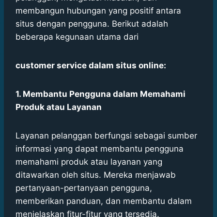
membangun hubungan yang positif antara
situs dengan pengguna. Berikut adalah
beberapa kegunaan utama dari
customer service dalam situs online:
1. Membantu Pengguna dalam Memahami
Produk atau Layanan
Layanan pelanggan berfungsi sebagai sumber
informasi yang dapat membantu pengguna
memahami produk atau layanan yang
ditawarkan oleh situs. Mereka menjawab
pertanyaan-pertanyaan pengguna,
memberikan panduan, dan membantu dalam
menjelaskan fitur-fitur yang tersedia.