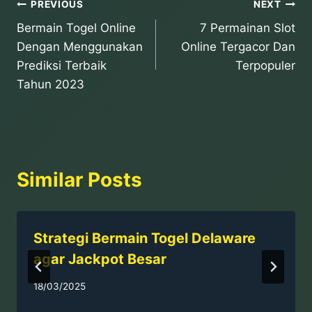
Post
PREVIOUS
NEXT
Bermain Togel Online
7 Permainan Slot
navigation
Dengan Menggunakan
Online Tergacor Dan
Prediksi Terbaik
Terpopuler
Tahun 2023
Similar Posts
Strategi Bermain Togel Delaware
agar Jackpot Besar
18/03/2025