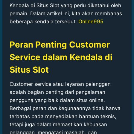
Kendala di Situs Slot yang perlu diketahui oleh
pemain. Dalam artikel ini, kita akan membahas
beberapa kendala tersebut.
Online995
Peran Penting Customer
Service dalam Kendala di
Situs Slot
Customer service atau layanan pelanggan
adalah bagian penting dari pengalaman
pengguna yang baik dalam situs online.
Berbagai peran dan kegunaannya tidak hanya
terbatas pada menyediakan bantuan teknis,
tetapi juga dalam memastikan kepuasan
pelanggan, mengatasi masalah, dan