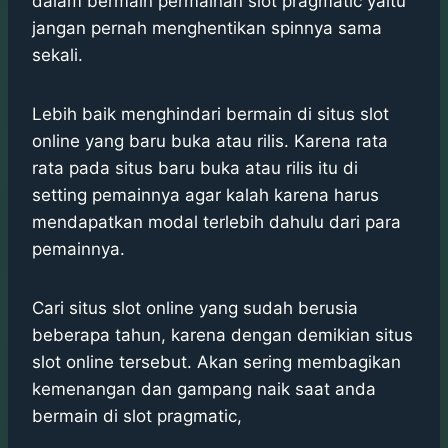
dalam bermain permainan slot pragmatic yaitu
jangan pernah menghentikan spinnya sama
sekali.
Lebih baik menghindari bermain di situs slot
online yang baru buka atau rilis. Karena rata
rata pada situs baru buka atau rilis itu di
setting pemainnya agar kalah karena harus
mendapatkan modal terlebih dahulu dari para
pemainnya.
Cari situs slot online yang sudah berusia
beberapa tahun, karena dengan demikian situs
slot online tersebut. Akan sering membagikan
kemenangan dan gampang naik saat anda
bermain di slot pragmatic,