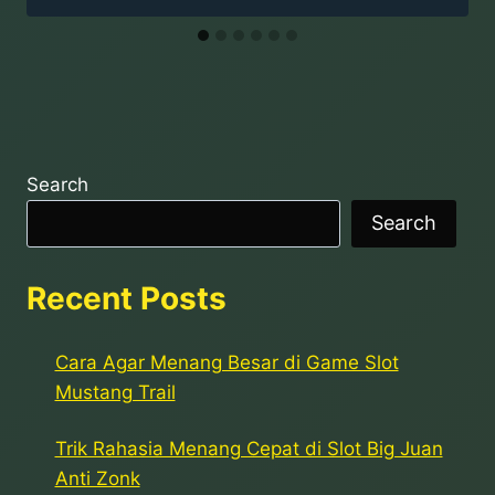
Search
Search
Recent Posts
Cara Agar Menang Besar di Game Slot
Mustang Trail
Trik Rahasia Menang Cepat di Slot Big Juan
Anti Zonk