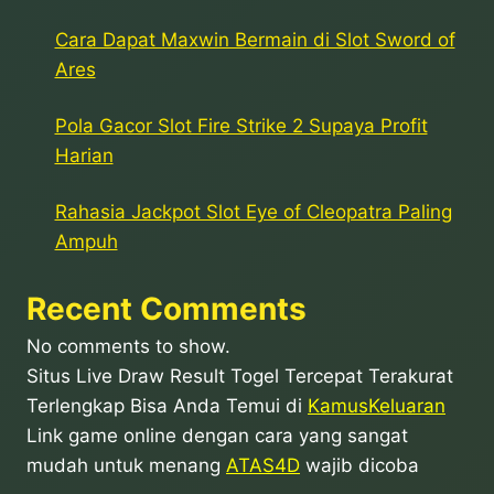
Cara Dapat Maxwin Bermain di Slot Sword of
Ares
Pola Gacor Slot Fire Strike 2 Supaya Profit
Harian
Rahasia Jackpot Slot Eye of Cleopatra Paling
Ampuh
Recent Comments
No comments to show.
Situs Live Draw Result Togel Tercepat Terakurat
Terlengkap Bisa Anda Temui di
KamusKeluaran
Link game online dengan cara yang sangat
mudah untuk menang
ATAS4D
wajib dicoba