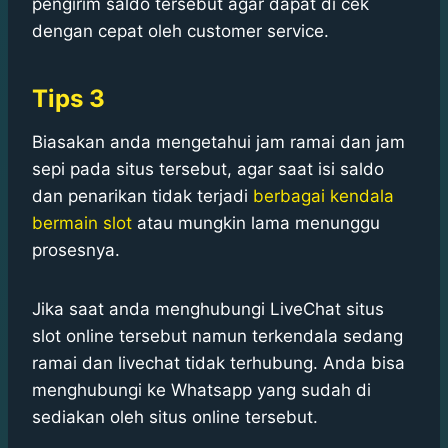
pengirim saldo tersebut agar dapat di cek
dengan cepat oleh customer service.
Tips 3
Biasakan anda mengetahui jam ramai dan jam
sepi pada situs tersebut, agar saat isi saldo
dan penarikan tidak terjadi
berbagai kendala
bermain slot
atau mungkin lama menunggu
prosesnya.
Jika saat anda menghubungi LiveChat situs
slot online tersebut namun terkendala sedang
ramai dan livechat tidak terhubung. Anda bisa
menghubungi ke Whatsapp yang sudah di
sediakan oleh situs online tersebut.