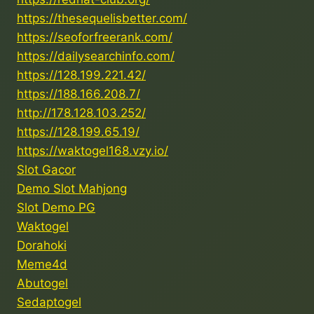
https://thesequelisbetter.com/
https://seoforfreerank.com/
https://dailysearchinfo.com/
https://128.199.221.42/
https://188.166.208.7/
http://178.128.103.252/
https://128.199.65.19/
https://waktogel168.vzy.io/
Slot Gacor
Demo Slot Mahjong
Slot Demo PG
Waktogel
Dorahoki
Meme4d
Abutogel
Sedaptogel