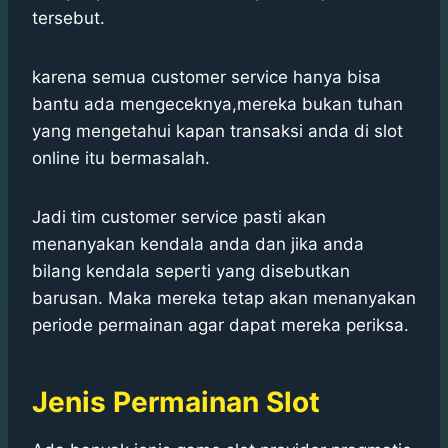
tersebut.
karena semua customer service hanya bisa
bantu ada mengeceknya,mereka bukan tuhan
yang mengetahui kapan transaksi anda di slot
online itu bermasalah.
Jadi tim customer service pasti akan
menanyakan kendala anda dan jika anda
bilang kendala seperti yang disebutkan
barusan. Maka mereka tetap akan menanyakan
periode permainan agar dapat mereka periksa.
Jenis Permainan Slot