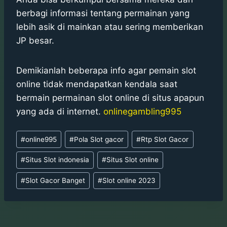
berbagi informasi tentang permainan yang
lebih asik di mainkan atau sering memberikan
JP besar.
Demikianlah beberapa info agar pemain slot
online tidak mendapatkan kendala saat
bermain permainan slot online di situs apapun
yang ada di internet.
onlinegambling995
Post
#
online995
#
Pola Slot gacor
#
Rtp Slot Gacor
Tags:
#
Situs Slot indonesia
#
Situs Slot online
#
Slot Gacor Banget
#
Slot online 2023