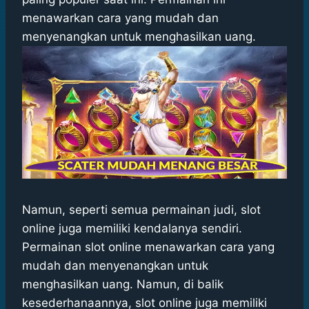
o
e
r
A
n
menawarkan cara yang mudah dan
o
r
a
p
g
menyenangkan untuk menghasilkan uang.
k
m
p
e
r
Namun, seperti semua permainan judi, slot
online juga memiliki kendalanya sendiri.
Permainan slot online menawarkan cara yang
mudah dan menyenangkan untuk
menghasilkan uang. Namun, di balik
kesederhanaannya, slot online juga memiliki