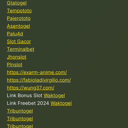
Gtatogel
Tempototo
Pajerototo
Asentogel
Palu4d
Slot Gacor
Terminalbet
Jhonslot
Plnslot
https://exarm-anime.com/
https://fabioladivirgilio.com/
https://wung37.com/
Link Bonus Slot
Waktogel
Link Freebet 2024
Waktogel
Tribuntogel
Tribuntogel
Tribuntogel