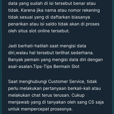
data yang sudah di isi tersebut benar atau
tidak. Karena jika nama atau nomor rekening
tidak sesuai yang di daftarkan biasanya
penarikan atau isi saldo tidak akan di proses
oleh situs slot online tersebut.
Jadi berhati-hatilah saat mengisi data
diri,walau hal tersebut terlihat sederhana.
Banyak pemain yang mengisi data diri dengan
asal-asalan.Tips-Tips Bermain Slot
Saat menghubungi Customer Service, tidak
perlu melakukan pertanyaan berkali-kali atau
melakukan chat terus terusan. Cukup
menjawab yang di tanyakan oleh sang CS saja
untuk mempercepat prosesnya.