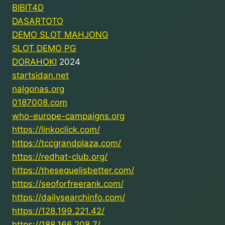
BIBIT4D
DASARTOTO
DEMO SLOT MAHJONG
SLOT DEMO PG
DORAHOKI
2024
startsidan.net
nalgonas.org
0187008.com
who-europe-campaigns.org
https://linkoclick.com/
https://tccgrandplaza.com/
https://redhat-club.org/
https://thesequelisbetter.com/
https://seoforfreerank.com/
https://dailysearchinfo.com/
https://128.199.221.42/
https://188.166.208.7/