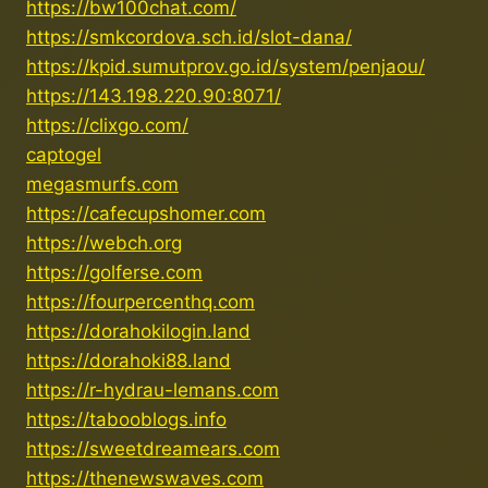
https://bw100chat.com/
https://smkcordova.sch.id/slot-dana/
https://kpid.sumutprov.go.id/system/penjaou/
https://143.198.220.90:8071/
https://clixgo.com/
captogel
megasmurfs.com
https://cafecupshomer.com
https://webch.org
https://golferse.com
https://fourpercenthq.com
https://dorahokilogin.land
https://dorahoki88.land
https://r-hydrau-lemans.com
https://tabooblogs.info
https://sweetdreamears.com
https://thenewswaves.com