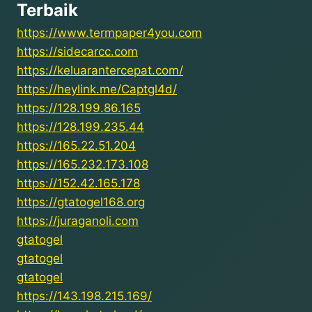
Terbaik
https://www.termpaper4you.com
https://sidecarcc.com
https://keluarantercepat.com/
https://heylink.me/Captgl4d/
https://128.199.86.165
https://128.199.235.44
https://165.22.51.204
https://165.232.173.108
https://152.42.165.178
https://gtatogel168.org
https://juraganoli.com
gtatogel
gtatogel
gtatogel
https://143.198.215.169/