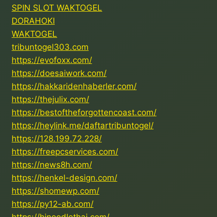
SPIN SLOT WAKTOGEL
DORAHOKI
WAKTOGEL
tribuntogel303.com
https://evofoxx.com/
https://doesaiwork.com/
https://hakkaridenhaberler.com/
https://thejulix.com/
https://bestoftheforgottencoast.com/
https://heylink.me/daftartribuntogel/
https://128.199.72.228/
https://freepcservices.com/
https://news8h.com/
https://henkel-design.com/
https://shomewp.com/
https://py12-ab.com/
https://hinoodlethai.com/