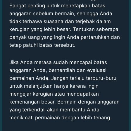
Sangat penting untuk menetapkan batas
anggaran sebelum bermain, sehingga Anda
tidak terbawa suasana dan terjebak dalam
kerugian yang lebih besar. Tentukan seberapa
banyak uang yang ingin Anda pertaruhkan dan
tetap patuhi batas tersebut.
Jika Anda merasa sudah mencapai batas
anggaran Anda, berhentilah dan evaluasi
permainan Anda. Jangan terlalu terburu-buru
untuk melanjutkan hanya karena ingin
mengejar kerugian atau mendapatkan
kemenangan besar. Bermain dengan anggaran
yang terkendali akan membantu Anda
menikmati permainan dengan lebih tenang.