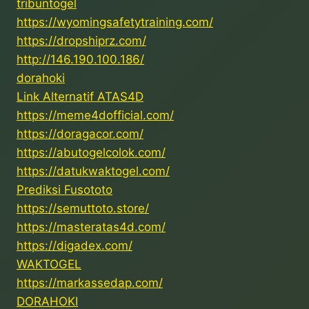
tribuntogel
https://wyomingsafetytraining.com/
https://dropshiprz.com/
http://146.190.100.186/
dorahoki
Link Alternatif ATAS4D
https://meme4dofficial.com/
https://doragacor.com/
https://abutogelcolok.com/
https://datukwaktogel.com/
Prediksi Fusototo
https://semuttoto.store/
https://masteratas4d.com/
https://digadex.com/
WAKTOGEL
https://markassedap.com/
DORAHOKI