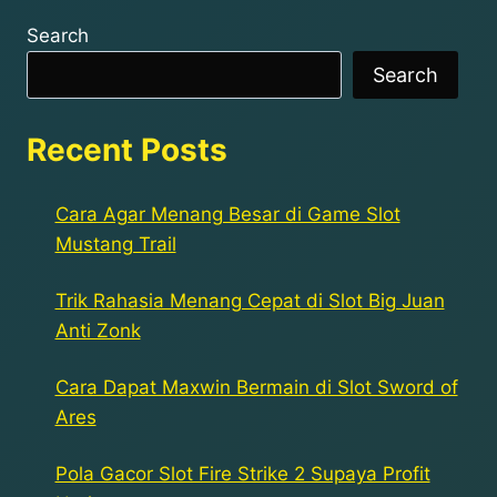
Search
Search
Recent Posts
Cara Agar Menang Besar di Game Slot
Mustang Trail
Trik Rahasia Menang Cepat di Slot Big Juan
Anti Zonk
Cara Dapat Maxwin Bermain di Slot Sword of
Ares
Pola Gacor Slot Fire Strike 2 Supaya Profit