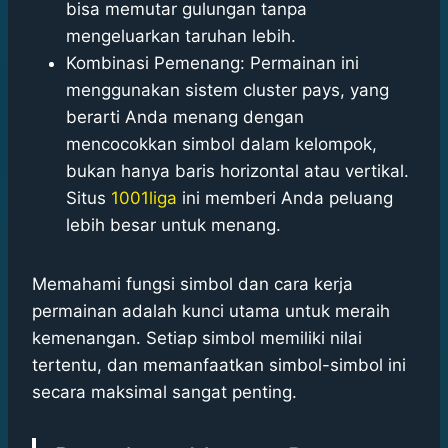
bisa memutar gulungan tanpa
mengeluarkan taruhan lebih.
Kombinasi Pemenang: Permainan ini
menggunakan sistem cluster pays, yang
berarti Anda menang dengan
mencocokkan simbol dalam kelompok,
bukan hanya baris horizontal atau vertikal.
Situs
1001liga
ini memberi Anda peluang
lebih besar untuk menang.
Memahami fungsi simbol dan cara kerja
permainan adalah kunci utama untuk meraih
kemenangan. Setiap simbol memiliki nilai
tertentu, dan memanfaatkan simbol-simbol ini
secara maksimal sangat penting.