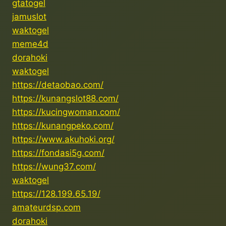
gtatogel
jamuslot
waktogel
meme4d
dorahoki
waktogel
https://detaobao.com/
https://kunangslot88.com/
https://kucingwoman.com/
https://kunangpeko.com/
https://www.akuhoki.org/
https://fondasi5g.com/
https://wung37.com/
waktogel
https://128.199.65.19/
amateurdsp.com
dorahoki