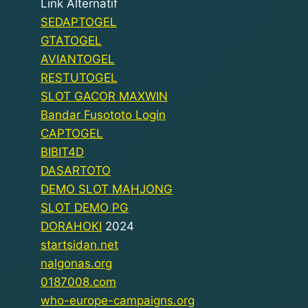
Link Alternatif
SEDAPTOGEL
GTATOGEL
AVIANTOGEL
RESTUTOGEL
SLOT GACOR MAXWIN
Bandar Fusototo Login
CAPTOGEL
BIBIT4D
DASARTOTO
DEMO SLOT MAHJONG
SLOT DEMO PG
DORAHOKI
2024
startsidan.net
nalgonas.org
0187008.com
who-europe-campaigns.org