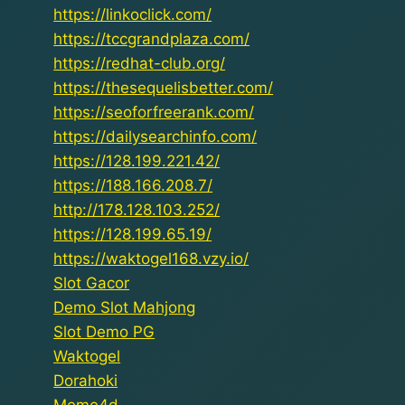
https://linkoclick.com/
https://tccgrandplaza.com/
https://redhat-club.org/
https://thesequelisbetter.com/
https://seoforfreerank.com/
https://dailysearchinfo.com/
https://128.199.221.42/
https://188.166.208.7/
http://178.128.103.252/
https://128.199.65.19/
https://waktogel168.vzy.io/
Slot Gacor
Demo Slot Mahjong
Slot Demo PG
Waktogel
Dorahoki