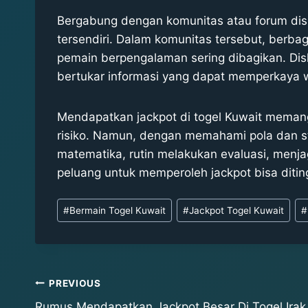
Bergabung dengan komunitas atau forum dis
tersendiri. Dalam komunitas tersebut, berbag
pemain berpengalaman sering dibagikan. D
bertukar informasi yang dapat memperkaya 
Mendapatkan jackpot di togel Kuwait mema
risiko. Namun, dengan memahami pola dan s
matematika, rutin melakukan evaluasi, menjag
peluang untuk memperoleh jackpot bisa ditin
Post
#
Bermain Togel Kuwait
#
Jackpot Togel Kuwait
#
Tags:
Post
PREVIOUS
Rumus Mendapatkan Jackpot Besar Di Togel Irak