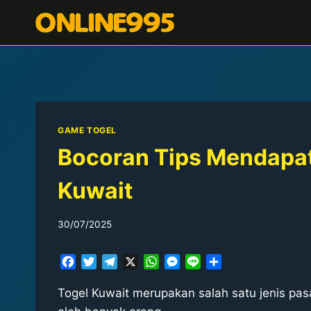
Skip
to
content
GAME TOGEL
Bocoran Tips Mendapat
Kuwait
By
30/07/2025
admincgmbling
F
T
T
X
W
M
L
S
a
w
e
h
e
i
h
c
i
l
a
s
n
a
Togel Kuwait merupakan salah satu jenis pas
e
t
e
t
s
e
r