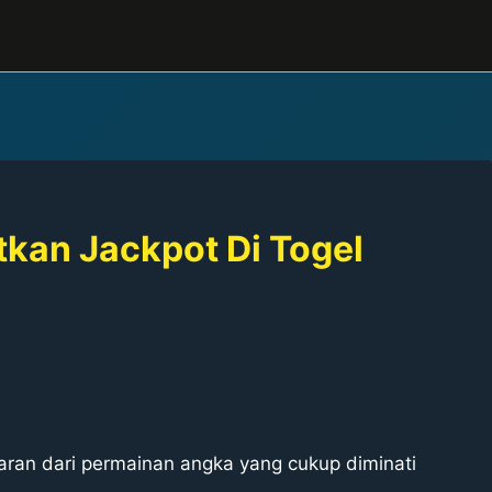
kan Jackpot Di Togel
aran dari permainan angka yang cukup diminati