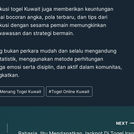
kusi togel Kuwait juga memberikan keuntungan
ai bocoran angka, pola terbaru, dan tips dari
iskusi dengan sesama pemain memungkinkan
wawasan dan strategi bermain.
ng bukan perkara mudah dan selalu mengandung
tatistik, menggunakan metode perhitungan
a emosi serta disiplin, dan aktif dalam komunitas,
gkatkan.
Menang Togel Kuwait
#
Togel Online Kuwait
NEXT
Rahasia Jitu Mendapatkan Jackpot Di Togel Iran