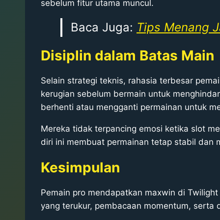
sebelum fitur utama muncul.
Baca Juga:
Tips Menang J
Disiplin dalam Batas Main
Selain strategi teknis, rahasia terbesar pe
kerugian sebelum bermain untuk menghindari 
berhenti atau mengganti permainan untuk me
Mereka tidak terpancing emosi ketika slot m
diri ini membuat permainan tetap stabil da
Kesimpulan
Pemain pro mendapatkan maxwin di Twilight
yang terukur, pembacaan momentum, serta dis