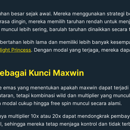
uhan besar sejak awal. Mereka menggunakan strategi be
rasa dingin, mereka memilih taruhan rendah untuk menj
muncul lebih sering, barulah taruhan dinaikkan secara t
n bertahan lebih lama dan memiliki lebih banyak kese
light Princess
. Dengan modal yang terjaga, mereka d
Sebagai Kunci Maxwin
fase emas yang menentukan apakah maxwin dapat terjad
taran, tetapi kombinasi wild dan multiplier yang muncu
odal cukup hingga free spin muncul secara alami.
ya multiplier 10x atau 20x dapat mendongkrak pembaya
l, sehingga mereka tetap menjaga kontrol dan tidak te