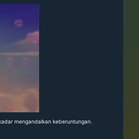
 sekadar mengandalkan keberuntungan.