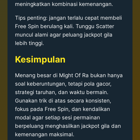
meningkatkan kombinasi kemenangan.
Tips penting: jangan terlalu cepat membeli
Free Spin berulang kali. Tunggu Scatter
muncul alami agar peluang jackpot gila
lebih tinggi.
Kesimpulan
Menang besar di Might Of Ra bukan hanya
soal keberuntungan, tetapi pola gacor,
strategi taruhan, dan waktu bermain.
Gunakan trik di atas secara konsisten,
fokus pada Free Spin, dan kendalikan
modal agar setiap sesi permainan
berpeluang menghasilkan jackpot gila dan
kemenangan maksimal.