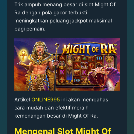
Trik ampuh menang besar di slot Might Of
Ra dengan pola gacor terbukti
meningkatkan peluang jackpot maksimal
bagi pemain.
Artikel
ONLINE995
ini akan membahas
cara mudah dan efektif meraih
kemenangan besar di Might Of Ra.
Mengenal Slot Might Of