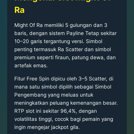
Ra
Might Of Ra memiliki 5 gulungan dan 3
baris, dengan sistem Payline Tetap sekitar
10–20 garis tergantung versi. Simbol
penting termasuk Ra Scatter dan simbol
premium seperti firaun, patung dewa, dan
artefak emas.
Fitur Free Spin dipicu oleh 3–5 Scatter, di
mana satu simbol dipilih sebagai Simbol
Pengembang yang meluas untuk
meningkatkan peluang kemenangan besar.
RTP slot ini sekitar 96,4%, dengan
volatilitas tinggi, cocok bagi pemain yang
ingin mengejar jackpot gila.