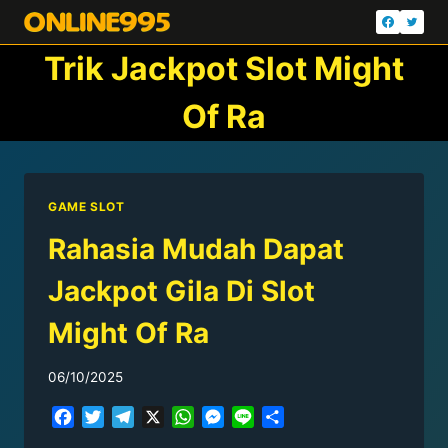
Skip
to
Trik Jackpot Slot Might
content
Of Ra
GAME SLOT
Rahasia Mudah Dapat
Jackpot Gila Di Slot
Might Of Ra
06/10/2025
Facebook
Twitter
Telegram
X
WhatsApp
Messenger
Line
Share