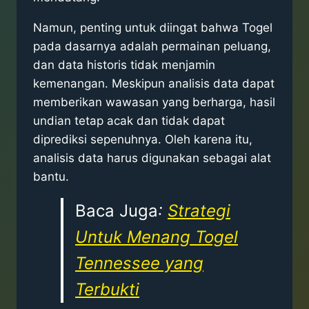
Namun, penting untuk diingat bahwa Togel
pada dasarnya adalah permainan peluang,
dan data historis tidak menjamin
kemenangan. Meskipun analisis data dapat
memberikan wawasan yang berharga, hasil
undian tetap acak dan tidak dapat
diprediksi sepenuhnya. Oleh karena itu,
analisis data harus digunakan sebagai alat
bantu.
Baca Juga
:
Strategi
Untuk Menang Togel
Tennessee yang
Terbukti