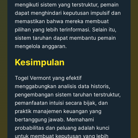
mengikuti sistem yang terstruktur, pemain
dapat menghindari keputusan impulsif dan
memastikan bahwa mereka membuat
pilihan yang lebih terinformasi. Selain itu,
sistem taruhan dapat membantu pemain
mengelola anggaran.
Kesimpulan
Togel Vermont yang efektif
menggabungkan analisis data historis,
pengembangan sistem taruhan terstruktur,
pemanfaatan intuisi secara bijak, dan
praktik manajemen keuangan yang
bertanggung jawab. Memahami
probabilitas dan peluang adalah kunci
untuk membuat keputusan yang lebih