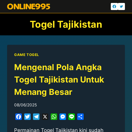
Skip
to
content
Togel Tajikistan
GAME TOGEL
Mengenal Pola Angka
Togel Tajikistan Untuk
Menang Besar
08/06/2025
Facebook
Twitter
Telegram
X
WhatsApp
Messenger
Line
Share
Permainan Togel Tajikistan kini sudah