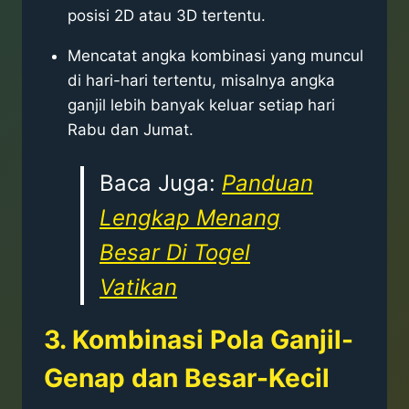
posisi 2D atau 3D tertentu.
Mencatat angka kombinasi yang muncul
di hari-hari tertentu, misalnya angka
ganjil lebih banyak keluar setiap hari
Rabu dan Jumat.
Baca Juga:
Panduan
Lengkap Menang
Besar Di Togel
Vatikan
3. Kombinasi Pola Ganjil-
Genap dan Besar-Kecil