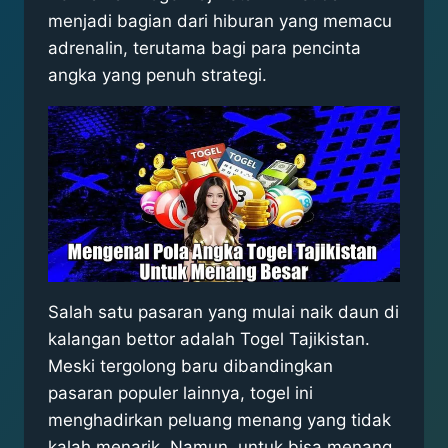
menjadi bagian dari hiburan yang memacu
adrenalin, terutama bagi para pencinta
angka yang penuh strategi.
Salah satu pasaran yang mulai naik daun di
kalangan bettor adalah Togel Tajikistan.
Meski tergolong baru dibandingkan
pasaran populer lainnya, togel ini
menghadirkan peluang menang yang tidak
kalah menarik. Namun, untuk bisa menang