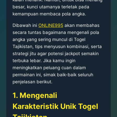
besar, kunci utamanya terletak pada
kemampuan membaca pola angka.
Dibawah ini
ONLINE995
akan membahas
secara tuntas bagaimana mengenali pola
angka yang sering muncul di Togel
Tajikistan, tips menyusun kombinasi, serta
strategi jitu agar potensi jackpot semakin
terbuka lebar. Jika kamu ingin
meningkatkan peluang cuan dalam
permainan ini, simak baik-baik seluruh
penjelasan berikut.
1. Mengenali
Karakteristik Unik Togel