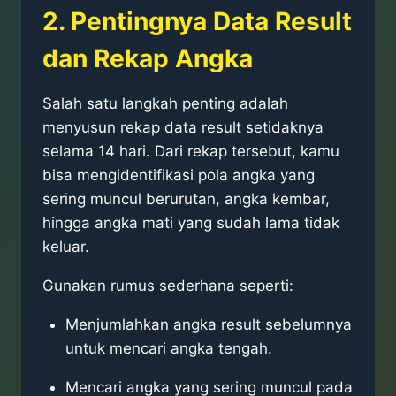
2. Pentingnya Data Result
dan Rekap Angka
Salah satu langkah penting adalah
menyusun rekap data result setidaknya
selama 14 hari. Dari rekap tersebut, kamu
bisa mengidentifikasi pola angka yang
sering muncul berurutan, angka kembar,
hingga angka mati yang sudah lama tidak
keluar.
Gunakan rumus sederhana seperti:
Menjumlahkan angka result sebelumnya
untuk mencari angka tengah.
Mencari angka yang sering muncul pada