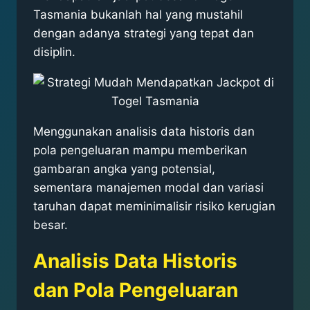
Tasmania bukanlah hal yang mustahil
dengan adanya strategi yang tepat dan
disiplin.
Menggunakan analisis data historis dan
pola pengeluaran mampu memberikan
gambaran angka yang potensial,
sementara manajemen modal dan variasi
taruhan dapat meminimalisir risiko kerugian
besar.
Analisis Data Historis
dan Pola Pengeluaran