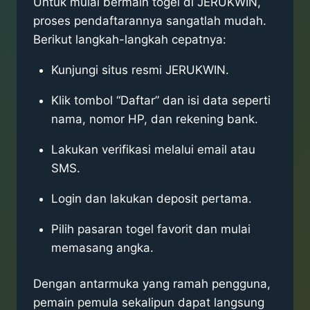
Untuk mulai bermain togel di JERUKWIN,
proses pendaftarannya sangatlah mudah.
Berikut langkah-langkah cepatnya:
Kunjungi situs resmi JERUKWIN.
Klik tombol “Daftar” dan isi data seperti
nama, nomor HP, dan rekening bank.
Lakukan verifikasi melalui email atau
SMS.
Login dan lakukan deposit pertama.
Pilih pasaran togel favorit dan mulai
memasang angka.
Dengan antarmuka yang ramah pengguna,
pemain pemula sekalipun dapat langsung