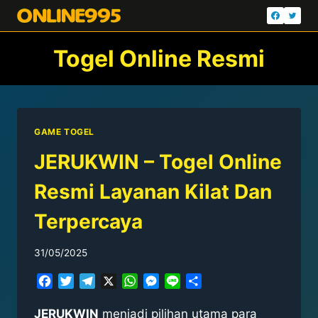
Skip
to
content
Togel Online Resmi
GAME TOGEL
JERUKWIN – Togel Online
Resmi Layanan Kilat Dan
Terpercaya
31/05/2025
Facebook
Twitter
Telegram
X
WhatsApp
Messenger
Line
Share
JERUKWIN
menjadi pilihan utama para