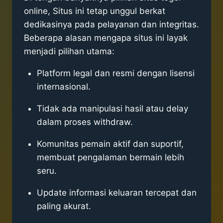
online, Situs ini tetap unggul berkat
dedikasinya pada pelayanan dan integritas.
Beberapa alasan mengapa situs ini layak
menjadi pilihan utama:
Platform legal dan resmi dengan lisensi
internasional.
Tidak ada manipulasi hasil atau delay
dalam proses withdraw.
Komunitas pemain aktif dan suportif,
membuat pengalaman bermain lebih
seru.
Update informasi keluaran tercepat dan
paling akurat.