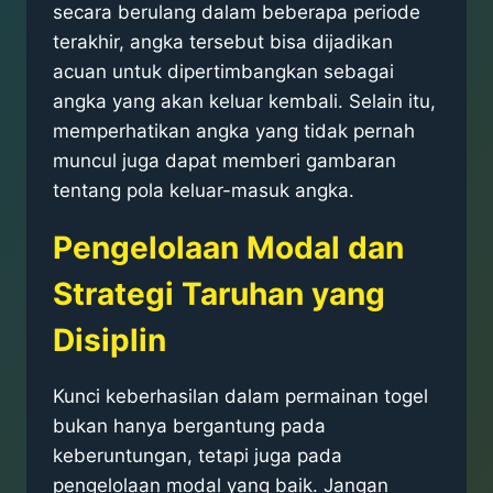
secara berulang dalam beberapa periode
terakhir, angka tersebut bisa dijadikan
acuan untuk dipertimbangkan sebagai
angka yang akan keluar kembali. Selain itu,
memperhatikan angka yang tidak pernah
muncul juga dapat memberi gambaran
tentang pola keluar-masuk angka.
Pengelolaan Modal dan
Strategi Taruhan yang
Disiplin
Kunci keberhasilan dalam permainan togel
bukan hanya bergantung pada
keberuntungan, tetapi juga pada
pengelolaan modal yang baik. Jangan