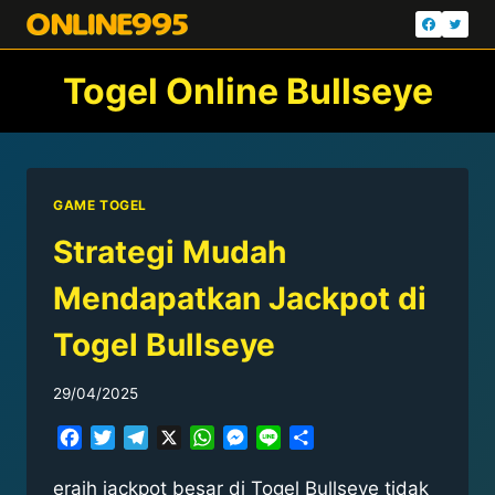
Skip
to
content
Togel Online Bullseye
GAME TOGEL
Strategi Mudah
Mendapatkan Jackpot di
Togel Bullseye
29/04/2025
Facebook
Twitter
Telegram
X
WhatsApp
Messenger
Line
Share
eraih jackpot besar di Togel Bullseye tidak