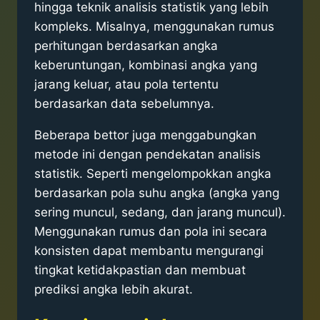
hingga teknik analisis statistik yang lebih
kompleks. Misalnya, menggunakan rumus
perhitungan berdasarkan angka
keberuntungan, kombinasi angka yang
jarang keluar, atau pola tertentu
berdasarkan data sebelumnya.
Beberapa bettor juga menggabungkan
metode ini dengan pendekatan analisis
statistik. Seperti mengelompokkan angka
berdasarkan pola suhu angka (angka yang
sering muncul, sedang, dan jarang muncul).
Menggunakan rumus dan pola ini secara
konsisten dapat membantu mengurangi
tingkat ketidakpastian dan membuat
prediksi angka lebih akurat.