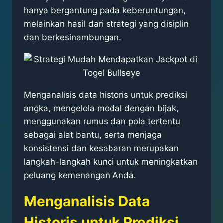
hanya bergantung pada keberuntungan,
melainkan hasil dari strategi yang disiplin
dan berkesinambungan.
Menganalisis data historis untuk prediksi
angka, mengelola modal dengan bijak,
menggunakan rumus dan pola tertentu
sebagai alat bantu, serta menjaga
konsistensi dan kesabaran merupakan
langkah-langkah kunci untuk meningkatkan
peluang kemenangan Anda.
Menganalisis Data
Historis untuk Prediksi