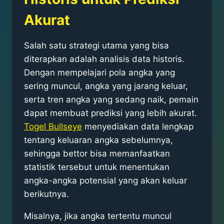
Akurat
Salah satu strategi utama yang bisa
diterapkan adalah analisis data historis.
Dengan mempelajari pola angka yang
sering muncul, angka yang jarang keluar,
serta tren angka yang sedang naik, pemain
dapat membuat prediksi yang lebih akurat.
Togel Bullseye
menyediakan data lengkap
tentang keluaran angka sebelumnya,
sehingga bettor bisa memanfaatkan
statistik tersebut untuk menentukan
angka-angka potensial yang akan keluar
berikutnya.
Misalnya, jika angka tertentu muncul