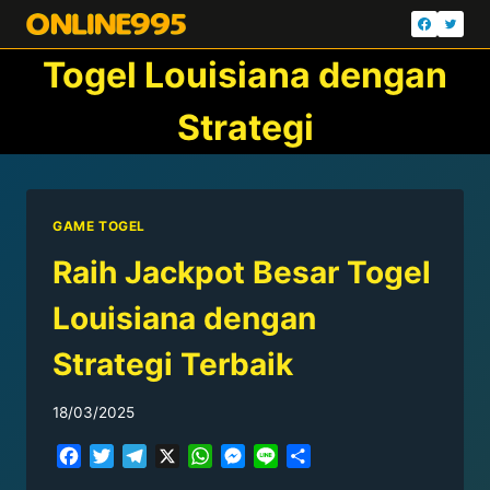
Skip
to
Togel Louisiana dengan
content
Strategi
GAME TOGEL
Raih Jackpot Besar Togel
Louisiana dengan
Strategi Terbaik
18/03/2025
Facebook
Twitter
Telegram
X
WhatsApp
Messenger
Line
Share