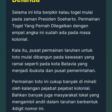
Selama ini kita berpikir kalau togel mulai
pada zaman Presiden Soeharto. Permainan
Togel Yang Pernah Dilegalkan dengan
empat angka ini sudah ada pada masa
kolonial.
Kala itu, pusat permainan taruhan untuk
toto mulai dibangun pada kawasan yang
ramai seperti pada kota Batavia yang
menjadi ibukota dan pusat pemerintahan.
Permainan toto ini cukup banyak di minati
oleh kalangan pejabat pejabat kolonial.
Bahkan banyak juga masyarakat lokal yang
mengambil andil dalam taruhan berbentuk
4digit nomor ini.