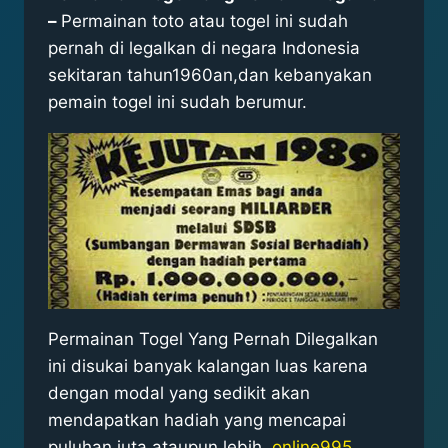
–
Permainan toto atau togel ini sudah
pernah di legalkan di negara Indonesia
sekitaran tahun1960an,dan kebanyakan
pemain togel ini sudah berumur.
Permainan Togel Yang Pernah Dilegalkan
ini disukai banyak kalangan luas karena
dengan modal yang sedikit akan
mendapatkan hadiah yang mencapai
puluhan juta ataupun lebih.
online995