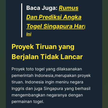
Baca Juga:
Rumus
Dan Prediksi Angka
Togel Singapura Har
i
Ini
Proyek Tiruan yang
Berjalan Tidak Lancar
Proyek toto togel yang dilaksanakan
pemerintah Indonesia,merupakan proyek
tiruan. Indonesia ingin meniru negara
Inggris dan juga Singapura yang berhasil
mengembangkan negaranya dengan
permainan togel.