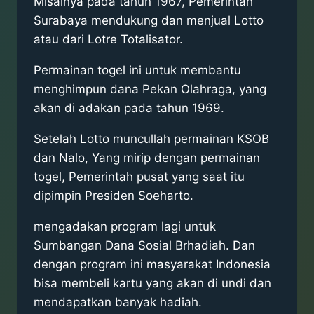
Misalnya pada tahun 1967, Pemerintah
Surabaya mendukung dan menjual Lotto
atau dari Lotre Totalisator.
Permainan togel ini untuk membantu
menghimpun dana Pekan Olahraga, yang
akan di adakan pada tahun 1969.
Setelah Lotto muncullah permainan KSOB
dan Nalo, Yang mirip dengan permainan
togel, Pemerintah pusat yang saat itu
dipimpin Presiden Soeharto.
mengadakan program lagi untuk
Sumbangan Dana Sosial Brhadiah. Dan
dengan program ini masyarakat Indonesia
bisa membeli kartu yang akan di undi dan
mendapatkan banyak hadiah.