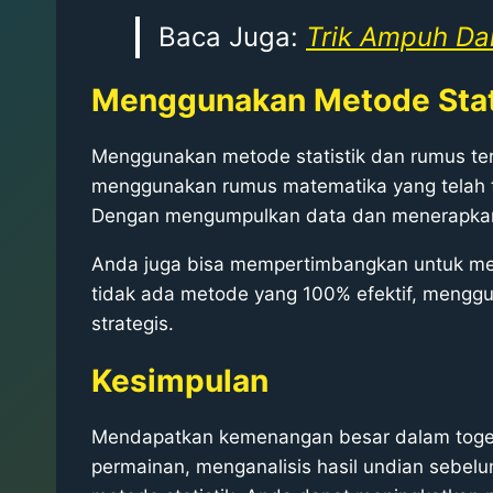
Baca Juga:
Trik Ampuh D
Menggunakan Metode Stat
Menggunakan metode statistik dan rumus te
menggunakan rumus matematika yang telah te
Dengan mengumpulkan data dan menerapkan
Anda juga bisa mempertimbangkan untuk me
tidak ada metode yang 100% efektif, mengg
strategis.
Kesimpulan
Mendapatkan kemenangan besar dalam togel 
permainan, menganalisis hasil undian sebe