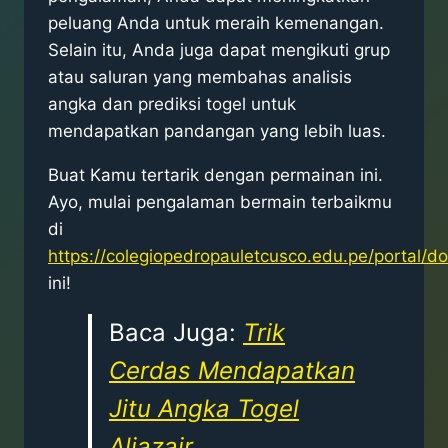
peluang Anda untuk meraih kemenangan.
Selain itu, Anda juga dapat mengikuti grup
atau saluran yang membahas analisis
angka dan prediksi togel untuk
mendapatkan pandangan yang lebih luas.
Buat Kamu tertarik dengan permainan ini.
Ayo, mulai pengalaman bermain terbaikmu
di
https://colegiopedropauletcusco.edu.pe/portal/d
ini!
Baca Juga:
Trik
Cerdas Mendapatkan
Jitu Angka Togel
Aljazair