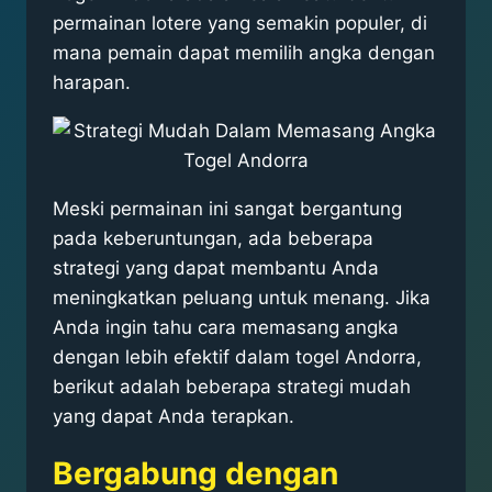
permainan lotere yang semakin populer, di
mana pemain dapat memilih angka dengan
harapan.
Meski permainan ini sangat bergantung
pada keberuntungan, ada beberapa
strategi yang dapat membantu Anda
meningkatkan peluang untuk menang. Jika
Anda ingin tahu cara memasang angka
dengan lebih efektif dalam togel Andorra,
berikut adalah beberapa strategi mudah
yang dapat Anda terapkan.
Bergabung dengan