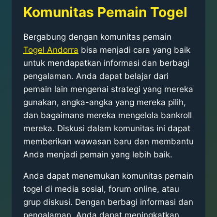
Komunitas Pemain Togel
Bergabung dengan komunitas pemain
Togel Andorra
bisa menjadi cara yang baik
untuk mendapatkan informasi dan berbagi
pengalaman. Anda dapat belajar dari
pemain lain mengenai strategi yang mereka
gunakan, angka-angka yang mereka pilih,
dan bagaimana mereka mengelola bankroll
mereka. Diskusi dalam komunitas ini dapat
memberikan wawasan baru dan membantu
Anda menjadi pemain yang lebih baik.
Anda dapat menemukan komunitas pemain
togel di media sosial, forum online, atau
grup diskusi. Dengan berbagi informasi dan
pengalaman, Anda dapat meningkatkan