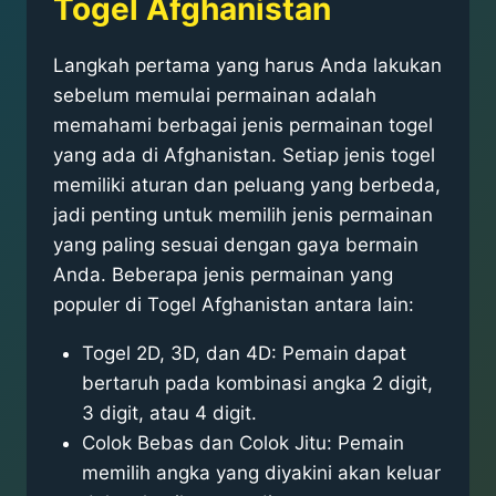
Togel Afghanistan
Langkah pertama yang harus Anda lakukan
sebelum memulai permainan adalah
memahami berbagai jenis permainan togel
yang ada di Afghanistan. Setiap jenis togel
memiliki aturan dan peluang yang berbeda,
jadi penting untuk memilih jenis permainan
yang paling sesuai dengan gaya bermain
Anda. Beberapa jenis permainan yang
populer di Togel Afghanistan antara lain:
Togel 2D, 3D, dan 4D: Pemain dapat
bertaruh pada kombinasi angka 2 digit,
3 digit, atau 4 digit.
Colok Bebas dan Colok Jitu: Pemain
memilih angka yang diyakini akan keluar