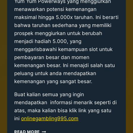
Yum Yum Powerways yang menggiurkan
menawarkan potensi kemenangan
maksimal hingga 5.000x taruhan. Ini berarti
bahwa taruhan sederhana yang memiliki
prospek menggiurkan untuk berubah
menjadi hadiah 5.000, yang
menggarisbawahi kemampuan slot untuk
pembayaran besar dan momen
kemenangan besar. Ini menajdi salah satu
peluang untuk anda mendapatkan
kemenangan yang sangat besar.
Buat kalian semua yang ingin
mendapatkan informasi menarik seperti di
atas, maka kalian bisa klik link yang satu
ini
onlinegambling995.com
TOP
READ MORE