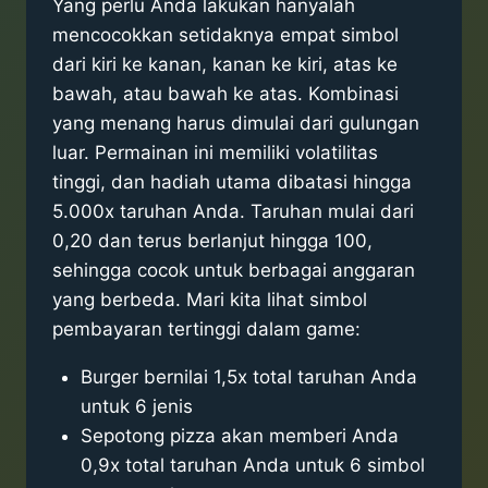
Yang perlu Anda lakukan hanyalah
mencocokkan setidaknya empat simbol
dari kiri ke kanan, kanan ke kiri, atas ke
bawah, atau bawah ke atas. Kombinasi
yang menang harus dimulai dari gulungan
luar. Permainan ini memiliki volatilitas
tinggi, dan hadiah utama dibatasi hingga
5.000x taruhan Anda. Taruhan mulai dari
0,20 dan terus berlanjut hingga 100,
sehingga cocok untuk berbagai anggaran
yang berbeda. Mari kita lihat simbol
pembayaran tertinggi dalam game:
Burger bernilai 1,5x total taruhan Anda
untuk 6 jenis
Sepotong pizza akan memberi Anda
0,9x total taruhan Anda untuk 6 simbol