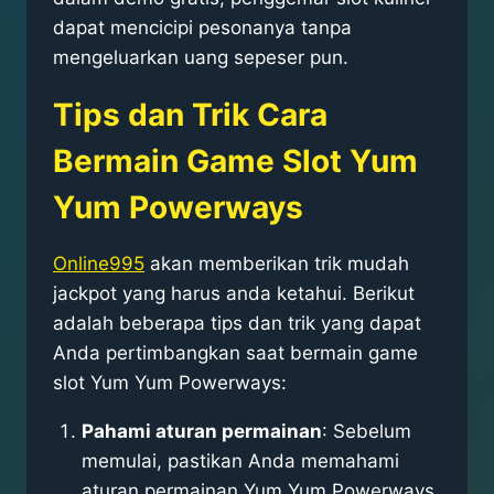
dapat mencicipi pesonanya tanpa
mengeluarkan uang sepeser pun.
Tips dan Trik Cara
Bermain Game Slot Yum
Yum Powerways
Online995
akan memberikan trik mudah
jackpot yang harus anda ketahui. Berikut
adalah beberapa tips dan trik yang dapat
Anda pertimbangkan saat bermain game
slot Yum Yum Powerways:
Pahami aturan permainan
: Sebelum
memulai, pastikan Anda memahami
aturan permainan Yum Yum Powerways.