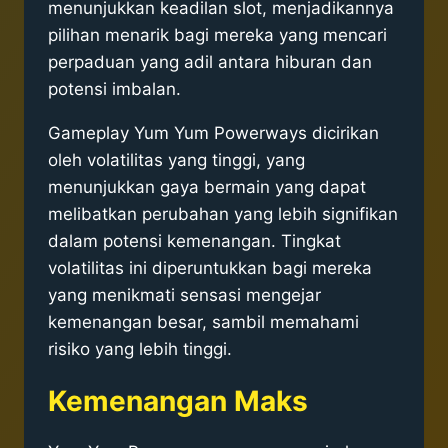
menunjukkan keadilan slot, menjadikannya
pilihan menarik bagi mereka yang mencari
perpaduan yang adil antara hiburan dan
potensi imbalan.
Gameplay Yum Yum Powerways dicirikan
oleh volatilitas yang tinggi, yang
menunjukkan gaya bermain yang dapat
melibatkan perubahan yang lebih signifikan
dalam potensi kemenangan. Tingkat
volatilitas ini diperuntukkan bagi mereka
yang menikmati sensasi mengejar
kemenangan besar, sambil memahami
risiko yang lebih tinggi.
Kemenangan Maks