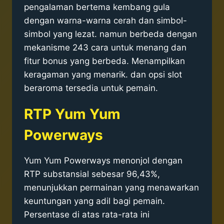
pengalaman bertema kembang gula
dengan warna-warna cerah dan simbol-
simbol yang lezat. namun berbeda dengan
mekanisme 243 cara untuk menang dan
fitur bonus yang berbeda. Menampilkan
keragaman yang menarik. dan opsi slot
beraroma tersedia untuk pemain.
RTP Yum Yum
Powerways
Yum Yum Powerways menonjol dengan
RTP substansial sebesar 96,43%,
menunjukkan permainan yang menawarkan
keuntungan yang adil bagi pemain.
Persentase di atas rata-rata ini