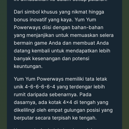
Dari simbol khusus yang nikmat hingga
bonus inovatif yang kaya. Yum Yum
Powerways diisi dengan bahan-bahan
yang menjanjikan untuk memuaskan selera
bermain game Anda dan membuat Anda
datang kembali untuk mendapatkan lebih
banyak kesenangan dan potensi
keuntungan.
Yum Yum Powerways memiliki tata letak
unik 4-6-6-6-6-4 yang terdengar lebih
rumit daripada sebenarnya. Pada
dasarnya, ada kotak 4×4 di tengah yang
dikelilingi oleh empat gulungan posisi yang
berputar secara terpisah ke tengah.