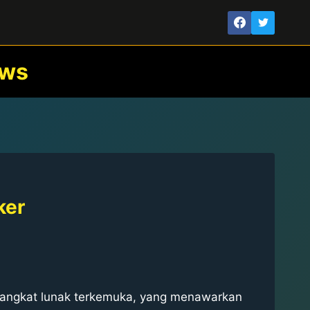
ows
ker
erangkat lunak terkemuka, yang menawarkan