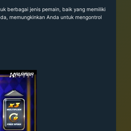
uk berbagai jenis pemain, baik yang memiliki
Anda, memungkinkan Anda untuk mengontrol