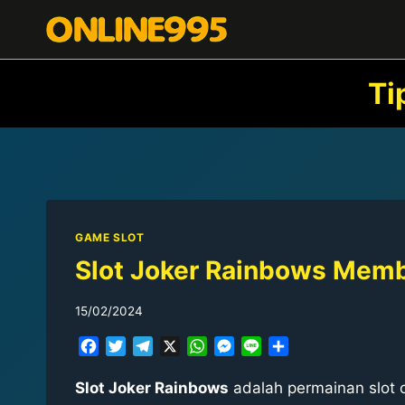
Skip
to
content
Ti
GAME SLOT
Slot Joker Rainbows Memb
15/02/2024
Facebook
Twitter
Telegram
X
WhatsApp
Messenger
Line
Share
Slot Joker Rainbows
adalah permainan slot 