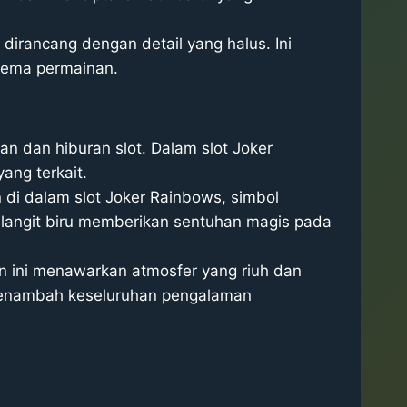
 dirancang dengan detail yang halus. Ini
tema permainan.
an dan hiburan slot. Dalam slot Joker
ang terkait.
di dalam slot Joker Rainbows, simbol
i langit biru memberikan sentuhan magis pada
n ini menawarkan atmosfer yang riuh dan
 menambah keseluruhan pengalaman