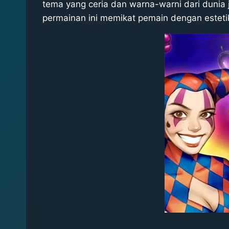
tema yang ceria dan warna-warni dari dunia
permainan ini memikat pemain dengan estet