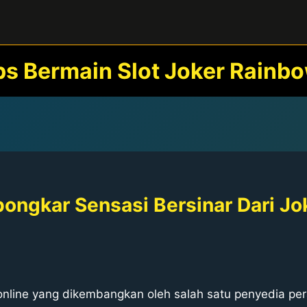
ps Bermain Slot Joker Rainb
ongkar Sensasi Bersinar Dari Jo
online yang dikembangkan oleh salah satu penyedia p