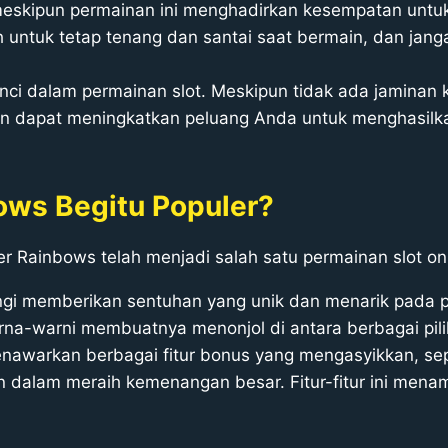
meskipun permainan ini menghadirkan kesempatan untu
 untuk tetap tenang dan santai saat bermain, dan ja
unci dalam permainan slot. Meskipun tidak ada jaminan
nan dapat meningkatkan peluang Anda untuk menghasilk
ows Begitu Populer?
 Rainbows telah menjadi salah satu permainan slot onl
gi memberikan sentuhan yang unik dan menarik pada p
warna-warni membuatnya menonjol di antara berbagai pil
menawarkan berbagai fitur bonus yang mengasyikkan, seper
dalam meraih kemenangan besar. Fitur-fitur ini menam