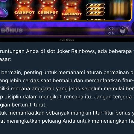
eruntungan Anda di slot Joker Rainbows, ada beberap
esar:
bermain, penting untuk memahami aturan permainan dan 
lebih cerdas saat bermain dan memanfaatkan fitur-fit
iliki rencana anggaran yang jelas sebelum memulai ber
 disiplin dalam mengikuti rencana itu. Jangan tergoda
ian berturut-turut.
tuk memanfaatkan sebanyak mungkin fitur-fitur bonus y
pat meningkatkan peluang Anda untuk memenangkan hadi