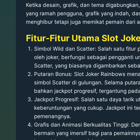
Ketika desain, grafik, dan tema digabungkan
yang ramah pengguna, grafik yang indah, d
menghibur tetapi juga memikat pemain dari a
Fitur-Fitur Utama Slot Jo
Simbol Wild dan Scatter: Salah satu fitur
oleh joker, berfungsi sebagai pengganti
Scatter, yang biasanya digambarkan seba
Putaran Bonus: Slot Joker Rainbows me
simbol Scatter di gulungan. Selama puta
bahkan jackpot progresif, tergantung pa
Jackpot Progresif: Salah satu daya tarik 
keberuntungan yang cukup. Jackpot ini t
pemenangnya.
Grafis dan Animasi Berkualitas Tinggi: 
bermain yang imersif bagi para pemainny