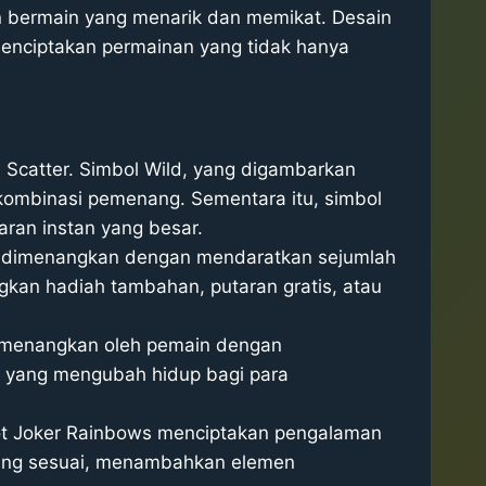
 bermain yang menarik dan memikat. Desain
enciptakan permainan yang tidak hanya
n Scatter. Simbol Wild, yang digambarkan
kombinasi pemenang. Sementara itu, simbol
ran instan yang besar.
t dimenangkan dengan mendaratkan sejumlah
kan hadiah tambahan, putaran gratis, atau
t dimenangkan oleh pemain dengan
h yang mengubah hidup bagi para
lot Joker Rainbows menciptakan pengalaman
 yang sesuai, menambahkan elemen