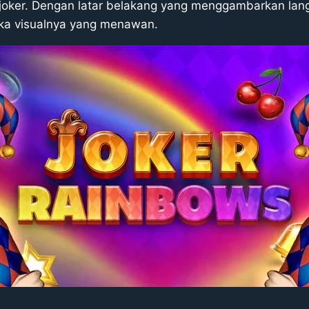
 joker. Dengan latar belakang yang menggambarkan lang
ika visualnya yang menawan.