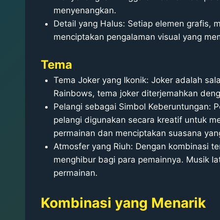
menyenangkan.
Detail yang Halus: Setiap elemen grafis, 
menciptakan pengalaman visual yang me
Tema
Tema Joker yang Ikonik: Joker adalah sala
Rainbows, tema joker diterjemahkan dengan
Pelangi sebagai Simbol Keberuntungan: P
pelangi digunakan secara kreatif untuk m
permainan dan menciptakan suasana ya
Atmosfer yang Riuh: Dengan kombinasi te
menghibur bagi para pemainnya. Musik l
permainan.
Kombinasi yang Menarik