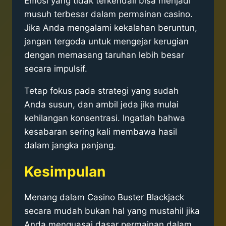
Emosi yang tidak terkendali bisa menjadi
musuh terbesar dalam permainan casino.
Jika Anda mengalami kekalahan beruntun,
jangan tergoda untuk mengejar kerugian
dengan memasang taruhan lebih besar
secara impulsif.
Tetap fokus pada strategi yang sudah
Anda susun, dan ambil jeda jika mulai
kehilangan konsentrasi. Ingatlah bahwa
kesabaran sering kali membawa hasil
dalam jangka panjang.
Kesimpulan
Menang dalam Casino Buster Blackjack
secara mudah bukan hal yang mustahil jika
Anda menguasai dasar permainan dalam