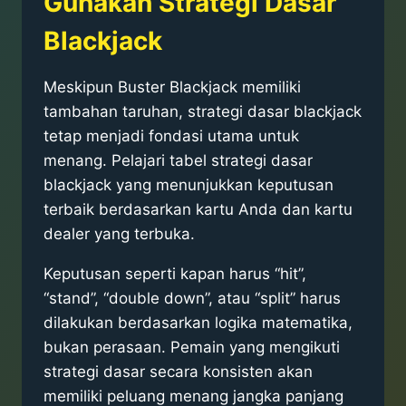
Gunakan Strategi Dasar
Blackjack
Meskipun Buster Blackjack memiliki
tambahan taruhan, strategi dasar blackjack
tetap menjadi fondasi utama untuk
menang. Pelajari tabel strategi dasar
blackjack yang menunjukkan keputusan
terbaik berdasarkan kartu Anda dan kartu
dealer yang terbuka.
Keputusan seperti kapan harus “hit”,
“stand”, “double down”, atau “split” harus
dilakukan berdasarkan logika matematika,
bukan perasaan. Pemain yang mengikuti
strategi dasar secara konsisten akan
memiliki peluang menang jangka panjang