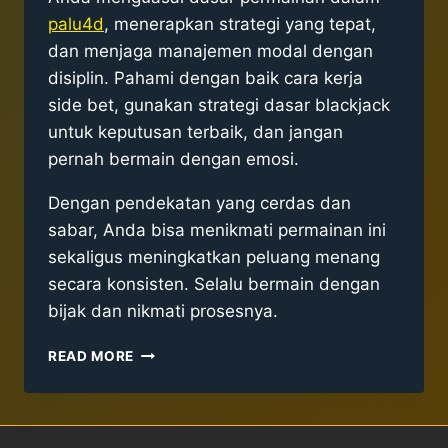
palu4d
, menerapkan strategi yang tepat,
dan menjaga manajemen modal dengan
disiplin. Pahami dengan baik cara kerja
side bet, gunakan strategi dasar blackjack
untuk keputusan terbaik, dan jangan
pernah bermain dengan emosi.
Dengan pendekatan yang cerdas dan
sabar, Anda bisa menikmati permainan ini
sekaligus meningkatkan peluang menang
secara konsisten. Selalu bermain dengan
bijak dan nikmati prosesnya.
TIPS
READ MORE
AMPUH
MENANGKAN
CASINO
BUSTER