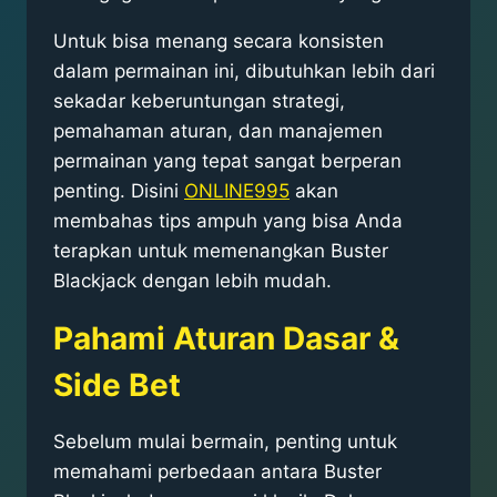
Untuk bisa menang secara konsisten
dalam permainan ini, dibutuhkan lebih dari
sekadar keberuntungan strategi,
pemahaman aturan, dan manajemen
permainan yang tepat sangat berperan
penting. Disini
ONLINE995
akan
membahas tips ampuh yang bisa Anda
terapkan untuk memenangkan Buster
Blackjack dengan lebih mudah.
Pahami Aturan Dasar &
Side Bet
Sebelum mulai bermain, penting untuk
memahami perbedaan antara Buster