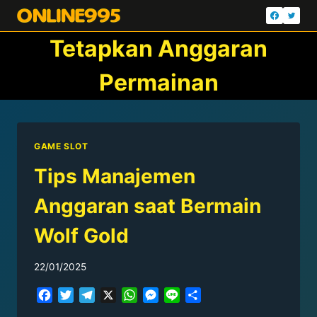
Skip
to
Tetapkan Anggaran
content
Permainan
GAME SLOT
Tips Manajemen
Anggaran saat Bermain
Wolf Gold
22/01/2025
Facebook
Twitter
Telegram
X
WhatsApp
Messenger
Line
Share