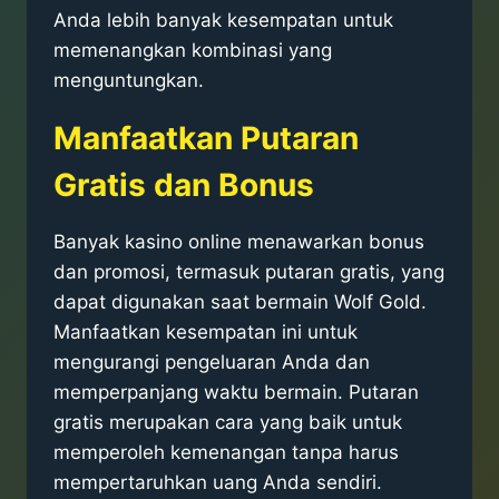
Anda lebih banyak kesempatan untuk
memenangkan kombinasi yang
menguntungkan.
Manfaatkan Putaran
Gratis dan Bonus
Banyak kasino online menawarkan bonus
dan promosi, termasuk putaran gratis, yang
dapat digunakan saat bermain Wolf Gold.
Manfaatkan kesempatan ini untuk
mengurangi pengeluaran Anda dan
memperpanjang waktu bermain. Putaran
gratis merupakan cara yang baik untuk
memperoleh kemenangan tanpa harus
mempertaruhkan uang Anda sendiri.