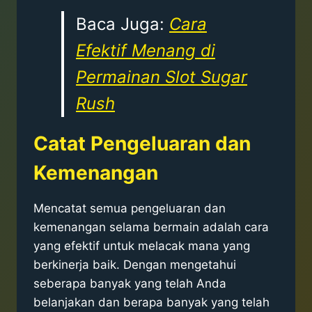
Baca Juga:
Cara
Efektif Menang di
Permainan Slot Sugar
Rush
Catat Pengeluaran dan
Kemenangan
Mencatat semua pengeluaran dan
kemenangan selama bermain adalah cara
yang efektif untuk melacak mana yang
berkinerja baik. Dengan mengetahui
seberapa banyak yang telah Anda
belanjakan dan berapa banyak yang telah