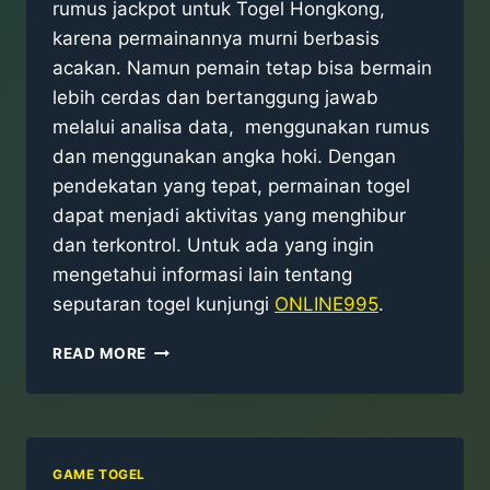
rumus jackpot untuk Togel Hongkong,
karena permainannya murni berbasis
acakan. Namun pemain tetap bisa bermain
lebih cerdas dan bertanggung jawab
melalui analisa data, menggunakan rumus
dan menggunakan angka hoki. Dengan
pendekatan yang tepat, permainan togel
dapat menjadi aktivitas yang menghibur
dan terkontrol. Untuk ada yang ingin
mengetahui informasi lain tentang
seputaran togel kunjungi
ONLINE995
.
TRIK
READ MORE
MENDAPATAKAN
ANGKA
AKURAT
DI
TOGEL
GAME TOGEL
HONGKONG