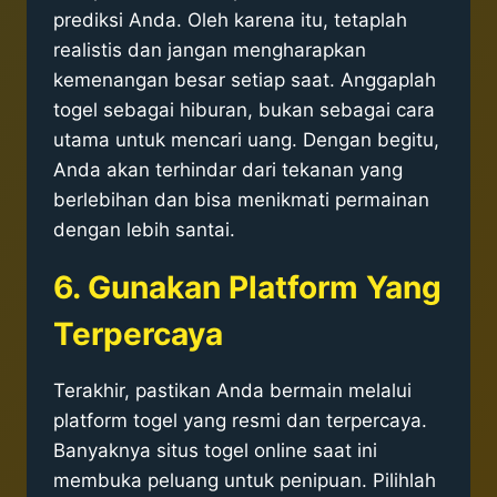
prediksi Anda. Oleh karena itu, tetaplah
realistis dan jangan mengharapkan
kemenangan besar setiap saat. Anggaplah
togel sebagai hiburan, bukan sebagai cara
utama untuk mencari uang. Dengan begitu,
Anda akan terhindar dari tekanan yang
berlebihan dan bisa menikmati permainan
dengan lebih santai.
6. Gunakan Platform Yang
Terpercaya
Terakhir, pastikan Anda bermain melalui
platform togel yang resmi dan terpercaya.
Banyaknya situs togel online saat ini
membuka peluang untuk penipuan. Pilihlah