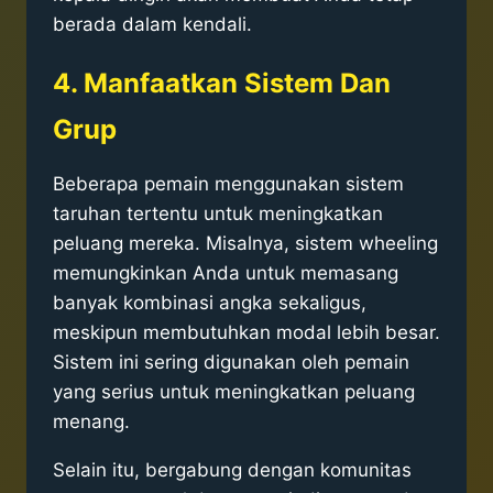
berada dalam kendali.
4. Manfaatkan Sistem Dan
Grup
Beberapa pemain menggunakan sistem
taruhan tertentu untuk meningkatkan
peluang mereka. Misalnya, sistem wheeling
memungkinkan Anda untuk memasang
banyak kombinasi angka sekaligus,
meskipun membutuhkan modal lebih besar.
Sistem ini sering digunakan oleh pemain
yang serius untuk meningkatkan peluang
menang.
Selain itu, bergabung dengan komunitas