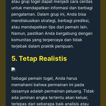
atau grup togel dapat menjadi cara cerdas
untuk mendapatkan informasi dan berbagi
pengalaman. Dalam grup ini, Anda bisa
mendiskusikan strategi, berbagi prediksi,
atau mendapatkan tips dari pemain lain.
Namun, pastikan Anda bergabung dengan
komunitas yang terpercaya dan tidak
terjebak dalam praktik penipuan.
5. Tetap Realistis
Sebagai pemain togel, Anda harus
memahami bahwa permainan ini pada
dasarnya adalah permainan peluang. Tidak
ada jaminan angka tertentu akan keluar,
terlepas dari seberapa baik analisis atau