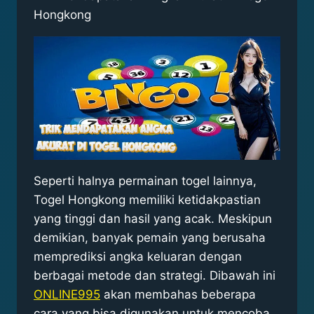
Hongkong
Seperti halnya permainan togel lainnya,
Togel Hongkong memiliki ketidakpastian
yang tinggi dan hasil yang acak. Meskipun
demikian, banyak pemain yang berusaha
memprediksi angka keluaran dengan
berbagai metode dan strategi. Dibawah ini
ONLINE995
akan membahas beberapa
cara yang bisa digunakan untuk mencoba